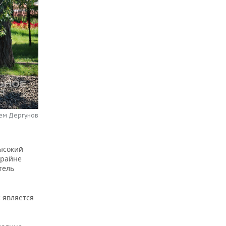
тем Дергунов
ысокий
крайне
тель
 является