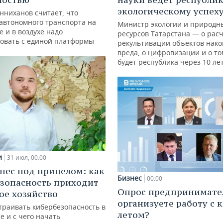
экологическому успех
нниханов считает, что
автономного транспорта на
Министр экологии и природн
е и в воздухе надо
ресурсов Татарстана — о расч
овать с единой платформы
рекультивации объектов нак
вреда, о цифровизации и о то
будет республика через 10 ле
и
31 июл, 00:00
нес под прицелом: как
Бизнес
00:00
зопасность приходит
Опрос предпринимател
кое хозяйство
организуете работу с 
траивать кибербезопасность в
летом?
е и с чего начать