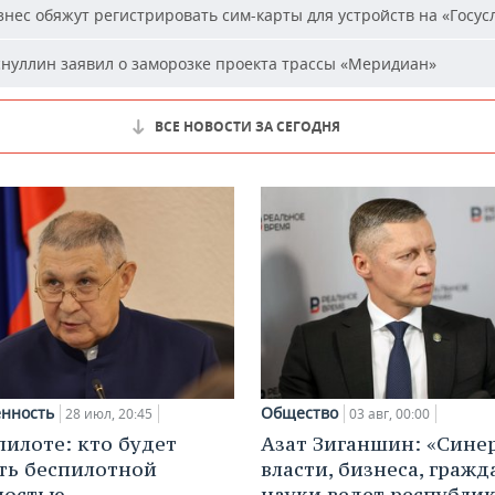
нес обяжут регистрировать сим-карты для устройств на «Госус
нуллин заявил о заморозке проекта трассы «Меридиан»
ВСЕ НОВОСТИ ЗА СЕГОДНЯ
нность
Общество
28 июл, 20:45
03 авг, 00:00
пилоте: кто будет
Азат Зиганшин: «Сине
ть беспилотной
власти, бизнеса, гражд
ностью
науки ведет республик