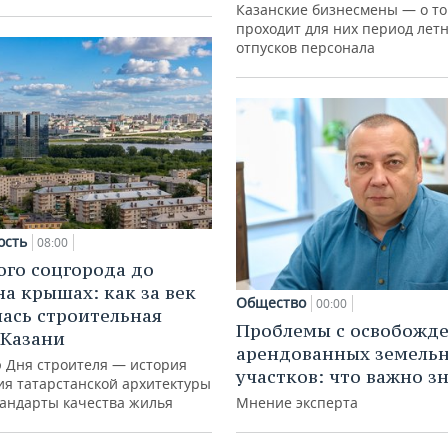
Казанские бизнесмены — о то
проходит для них период лет
отпусков персонала
ость
08:00
ого соцгорода до
на крышах: как за век
Общество
00:00
ась строительная
Проблемы с освобожд
 Казани
арендованных земель
ю Дня строителя — история
участков: что важно з
ия татарстанской архитектуры
тандарты качества жилья
Мнение эксперта