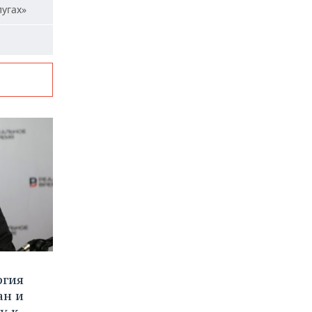
лугах»
ргия
ан и
у к