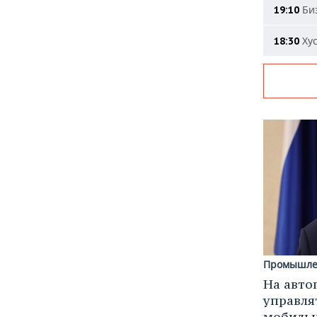
Биз
19:10
Хус
18:30
Промышле
На авто
управля
мобиль