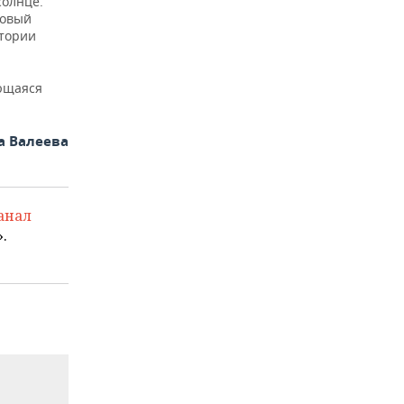
солнце.
товый
итории
ющаяся
а Валеева
анал
.