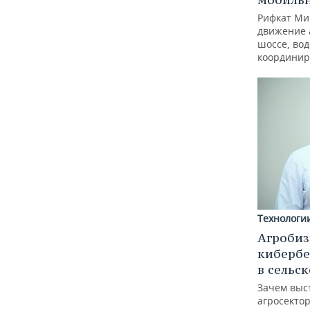
Рифкат Ми
движение 
шоссе, вод
координир
Технологи
Агробиз
кибербе
в сельс
Зачем выс
агросектор