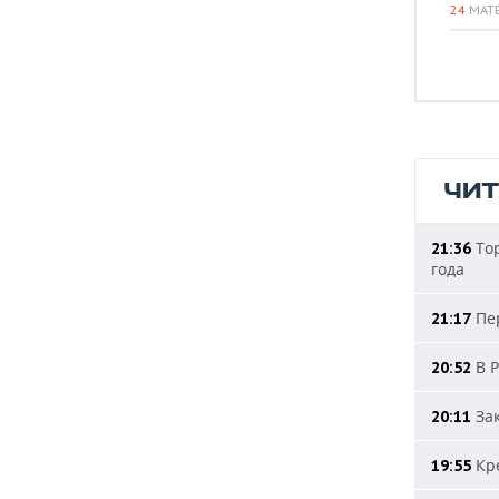
24
МАТ
ЧИ
Тор
21:36
года
Пер
21:17
В Р
20:52
Зак
20:11
Кре
19:55