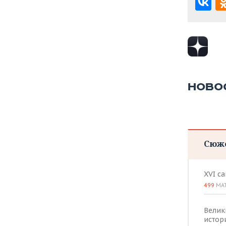
НОВО
Сюж
XVI с
499
МА
Велик
истор