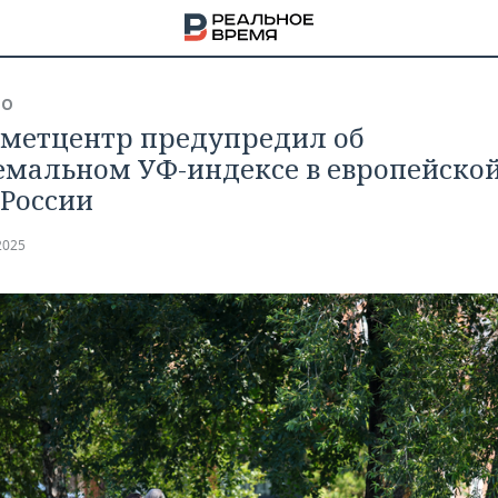
ВО
метцентр предупредил об
емальном УФ-индексе в европейско
 России
2025
НА