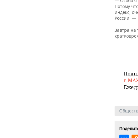
— Особо я 
ВОДНЫЕ ВИДЫ СПОРТА
ОБРАЗОВАНИЕ
Потому чт
индекс, оч
ХОККЕЙ С МЯЧОМ
ПРОИСШЕСТВИЯ
России, —
Завтра на
кратковре
Подп
в MA
Ежед
Общест
Поделите