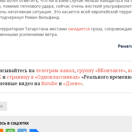
бы хотел отметить, что ни в коем случае нельзя находиться на 
о, помимо теплового удара, сейчас очень жесткий ультрафиоле
ень негативная ситуация. Это касается всей европейской терр
 подчеркнул Роман Вильфанд.
 территории Татарстана местами
ожидается
гроза, сопровожда
менными усилениями ветра.
Ренат
исывайтесь на
телеграм-канал
,
группу «ВКонтакте»
,
к
X
и
страницу в «Одноклассниках»
«Реального времени»
невные видео на
Rutube
и
«Дзене»
.
во
сь в соцсетях