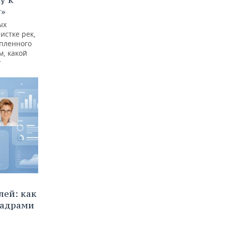
у»
ых
истке рек,
опленного
м, какой
т
ей: как
кадрами