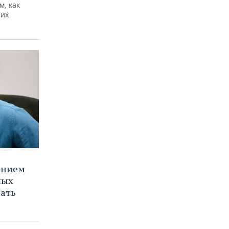
м, как
них
ением
ных
нать