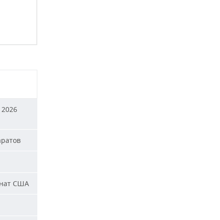
 2026
аратов
енат США