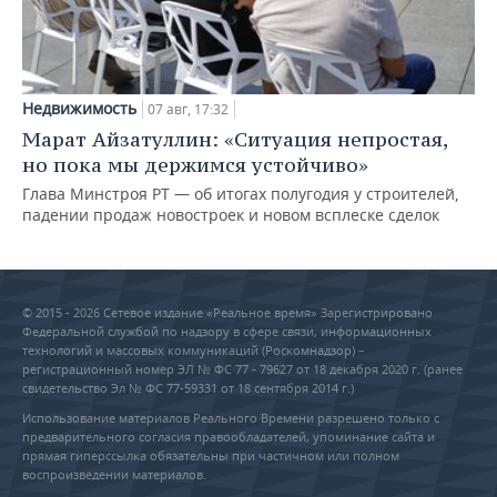
Недвижимость
07 авг, 17:32
Марат Айзатуллин: «Ситуация непростая,
но пока мы держимся устойчиво»
Глава Минстроя РТ — об итогах полугодия у строителей,
падении продаж новостроек и новом всплеске сделок
© 2015 - 2026 Сетевое издание «Реальное время» Зарегистрировано
Федеральной службой по надзору в сфере связи, информационных
технологий и массовых коммуникаций (Роскомнадзор) –
регистрационный номер ЭЛ № ФС 77 - 79627 от 18 декабря 2020 г. (ранее
свидетельство Эл № ФС 77-59331 от 18 сентября 2014 г.)
Использование материалов Реального Времени разрешено только с
предварительного согласия правообладателей, упоминание сайта и
прямая гиперссылка обязательны при частичном или полном
воспроизведении материалов.