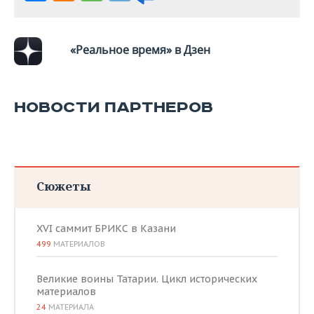
ВОДНЫЕ ВИДЫ СПОРТА
ОБРАЗОВАНИЕ
ХОККЕЙ С МЯЧОМ
ПРОИСШЕСТВИЯ
«Реальное время» в Дзен
НОВОСТИ ПАРТНЕРОВ
Сюжеты
XVI саммит БРИКС в Казани
499
МАТЕРИАЛОВ
Великие воины Татарии. Цикл исторических
материалов
24
МАТЕРИАЛА