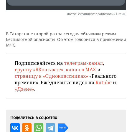
НЕФТЕХИМИЯ
РОЗНИЧНАЯ ТОРГОВЛЯ
НОВОСТИ ТЕХНОЛОГИЙ
МЕРОПРИЯТИЯ
Фото: скриншот приложения МЧС
НЕФТЬ
ТРАНСПОРТ
IT
НОВОСТИ МЕРОПРИЯТИЙ
СПОРТ
ОПК
В Татарстане второй раз за сегодня объявили режим
УСЛУГИ
МЕДИА
ВЫЕЗДНАЯ РЕДАКЦИЯ
НОВОСТИ СПОРТА
ОБЩЕСТВО
беспилотной опасности. Об этом говорится в приложении
ЭНЕРГЕТИКА
МЧС.
ТЕЛЕКОММУНИКАЦИИ
БИЗНЕС-БРАНЧИ
ФУТБОЛ
НОВОСТИ ОБЩЕСТВА
ФОТОГАЛЕРЕЯ
Подписывайтесь на
телеграм-канал
,
ONLINE-КОНФЕРЕНЦИИ
ХОККЕЙ
ВЛАСТЬ
СЮЖЕТЫ
группу «ВКонтакте»
,
канал в MAX
и
страницу в «Одноклассниках»
«Реального
ОТКРЫТАЯ ЛЕКЦИЯ
БАСКЕТБОЛ
ИНФРАСТРУКТУРА
СПРАВОЧНИК
времени». Ежедневные видео на
Rutube
и
«Дзене»
.
ВОЛЕЙБОЛ
ИСТОРИЯ
СПИСОК ПЕРСОН
ПОЛНАЯ ВЕРСИЯ
КИБЕРСПОРТ
КУЛЬТУРА
СПИСОК КОМПАНИЙ
Поделитесь в соцсетях
ФИГУРНОЕ КАТАНИЕ
МЕДИЦИНА