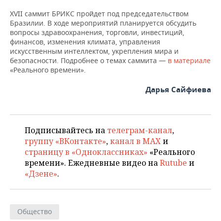
ВОДНЫЕ ВИДЫ СПОРТА
ОБРАЗОВАНИЕ
XVII саммит БРИКС пройдет под председательством
Бразилии. В ходе мероприятий планируется обсудить
ХОККЕЙ С МЯЧОМ
ПРОИСШЕСТВИЯ
вопросы здравоохранения, торговли, инвестиций,
финансов, изменения климата, управления
искусственным интеллектом, укрепления мира и
безопасности. Подробнее о темах саммита —
в материале
«Реального времени».
Дарья Сайфиева
Подписывайтесь на
телеграм-канал
,
группу «ВКонтакте»
,
канал в MAX
и
страницу в «Одноклассниках»
«Реального
времени». Ежедневные видео на
Rutube
и
«Дзене»
.
Общество