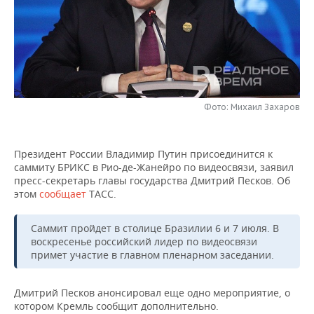
НЕФТЕХИМИЯ
РОЗНИЧНАЯ ТОРГОВЛЯ
НОВОСТИ ТЕХНОЛОГИЙ
МЕРОПРИЯТИЯ
НЕФТЬ
ТРАНСПОРТ
IT
НОВОСТИ МЕРОПРИЯТИЙ
СПОРТ
ОПК
УСЛУГИ
МЕДИА
ВЫЕЗДНАЯ РЕДАКЦИЯ
НОВОСТИ СПОРТА
ОБЩЕСТВО
ЭНЕРГЕТИКА
Фото: Михаил Захаров
ТЕЛЕКОММУНИКАЦИИ
БИЗНЕС-БРАНЧИ
ФУТБОЛ
НОВОСТИ ОБЩЕСТВА
ФОТОГАЛЕРЕЯ
Президент России Владимир Путин присоединится к
ONLINE-КОНФЕРЕНЦИИ
ХОККЕЙ
ВЛАСТЬ
СЮЖЕТЫ
саммиту БРИКС в Рио-де-Жанейро по видеосвязи, заявил
пресс-секретарь главы государства Дмитрий Песков. Об
ОТКРЫТАЯ ЛЕКЦИЯ
БАСКЕТБОЛ
ИНФРАСТРУКТУРА
СПРАВОЧНИК
этом
сообщает
ТАСС.
ВОЛЕЙБОЛ
ИСТОРИЯ
СПИСОК ПЕРСОН
ПОЛНАЯ ВЕРСИЯ
Саммит пройдет в столице Бразилии 6 и 7 июля. В
воскресенье российский лидер по видеосвязи
КИБЕРСПОРТ
КУЛЬТУРА
СПИСОК КОМПАНИЙ
примет участие в главном пленарном заседании.
ФИГУРНОЕ КАТАНИЕ
МЕДИЦИНА
Дмитрий Песков анонсировал еще одно мероприятие, о
котором Кремль сообщит дополнительно.