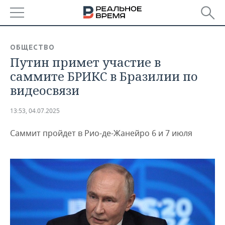
РЕГИОНЫ
ОБЩЕСТВО
Путин примет участие в
БАШКОРТОСТАН
НОВОСТИ
саммите БРИКС в Бразилии по
ТАТАРСТАН
АНАЛИТИКА
видеосвязи
УДМУРТИЯ
НОВОСТИ АНАЛИТИКИ
ЭКОНОМИКА
13:53, 04.07.2025
ДЕКЛАРАЦИИ О ДОХОДАХ
НОВОСТИ ЭКОНОМИКИ
ПРОМЫШЛЕННОСТЬ
Саммит пройдет в Рио-де-Жанейро 6 и 7 июля
КОРОЛИ ГОСЗАКАЗА ПФО
ФИНАНСЫ
НОВОСТИ
НЕДВИЖИМОСТЬ
ПРОМЫШЛЕННОСТИ
ВУЗЫ ТАТАРСТАНА
БАНКИ
НОВОСТИ НЕДВИЖИМОСТИ
АВТО
АГРОПРОМ
КОМУ ПРИНАДЛЕЖАТ
БЮДЖЕТ
НОВОСТИ АВТО
БИЗНЕС
ТОРГОВЫЕ ЦЕНТРЫ
МАШИНОСТРОЕНИЕ
ТАТАРСТАНА
ИНВЕСТИЦИИ
НОВОСТИ БИЗНЕСА
ТЕХНОЛОГИИ