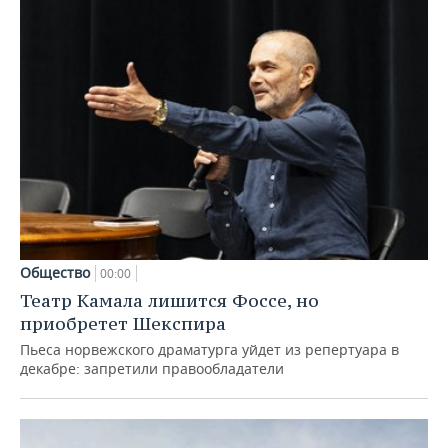
Общество
00:00
Театр Камала лишится Фоссе, но
приобретет Шекспира
Пьеса норвежского драматурга уйдет из репертуара в
декабре: запретили правообладатели