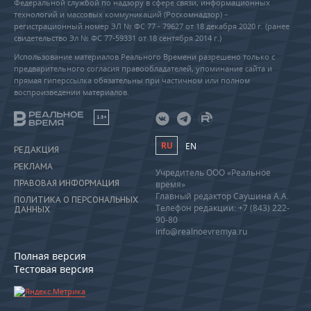
Федеральной службой по надзору в сфере связи, информационных
технологий и массовых коммуникаций (Роскомнадзор) –
регистрационный номер ЭЛ № ФС 77 - 79627 от 18 декабря 2020 г. (ранее
свидетельство Эл № ФС 77-59331 от 18 сентября 2014 г.)
Использование материалов Реального Времени разрешено только с
предварительного согласия правообладателей, упоминание сайта и
прямая гиперссылка обязательны при частичном или полном
воспроизведении материалов.
18+
RU
EN
РЕДАКЦИЯ
РЕКЛАМА
Учредитель ООО «Реальное
ПРАВОВАЯ ИНФОРМАЦИЯ
время»
Главный редактор Саушина А.А.
ПОЛИТИКА О ПЕРСОНАЛЬНЫХ
Телефон редакции: +7 (843) 222-
ДАННЫХ
90-80
info@realnoevremya.ru
Полная версия
Тестовая версия