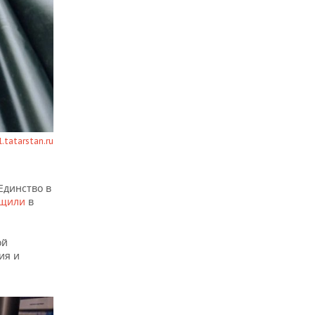
.tatarstan.ru
Единство в
бщили
в
ой
ия и