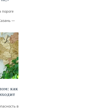
а пороге
Казань —
лом: как
иходит
пасность в