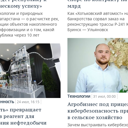
ческому успеху»
млрд
кологии и природных
Как «Хотьковский автомост» н
атарстана — о расчистке рек,
банкротства сорвал заказ на
ации объектов накопленного
реконструкцию трассы Р‑241 
ифровизации и о том, какой
Буинск — Ульяновск
ублика через 10 лет
Технологии
31 июл, 00:00
нность
24 июл, 16:15
Агробизнес под прице
ть» превращает
кибербезопасность пр
в реагент для
в сельское хозяйство
ния нефтедобычи
Зачем выстраивать кибербезо