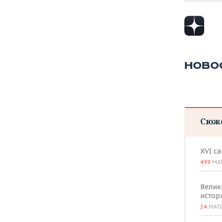
НОВО
Сюж
XVI с
499
МА
Велик
истор
24
МАТ