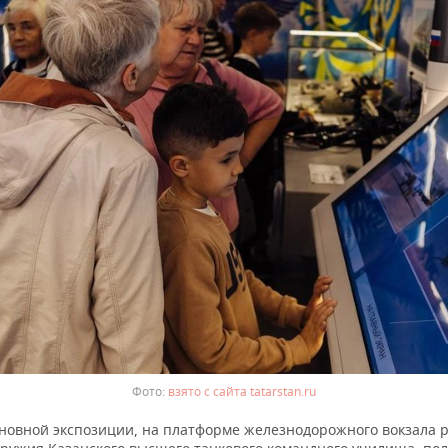
взято с сайта tatarstan.ru
новной экспозиции, на платформе железнодорожного вокзала 