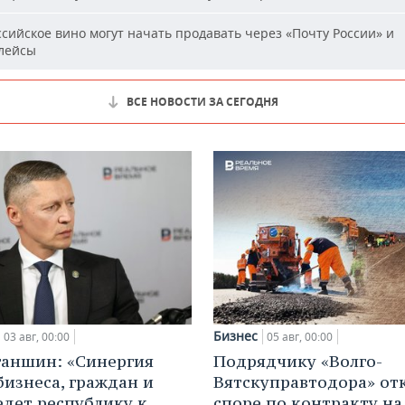
сийское вино могут начать продавать через «Почту России» и
лейсы
ВСЕ НОВОСТИ ЗА СЕГОДНЯ
Бизнес
03 авг, 00:00
05 авг, 00:00
ганшин: «Синергия
Подрядчику «Волго-
бизнеса, граждан и
Вятскуправтодора» отк
едет республику к
споре по контракту на 