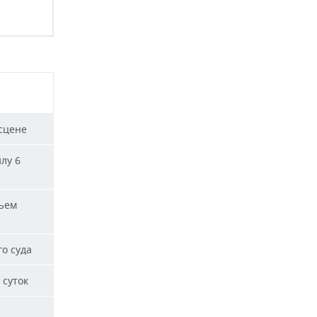
сцене
лу 6
ъем
о суда
 суток