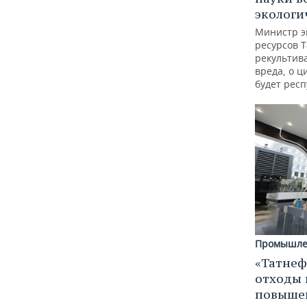
экологи
Министр э
ресурсов Т
рекультив
вреда, о ц
будет респ
Промышле
«Татнеф
отходы 
повыше