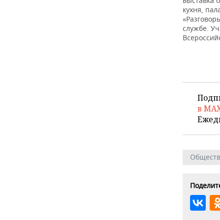
выставка 
кухня, пал
«Разговор
службе. У
Всероссий
Подп
в MA
Ежед
Общест
Поделите