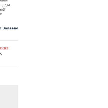
левая
ощадка
ной
х
а Валеева
анал
.