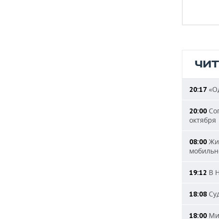
ЧИ
«Од
20:17
Сог
20:00
октября
Жит
08:00
мобильн
В Н
19:12
Суд
18:08
Мин
18:00