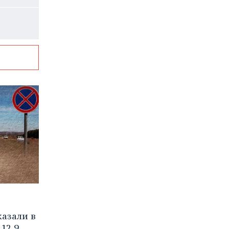
азали в
12,9