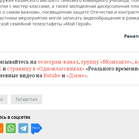
оружия Казанского высшего танкового командного училища, по
атки с мастер-классами, а также молодежная дискуссионная пл
ы о самом важном», посвященная защите Отечества и контракт
частники мероприятия могли записать видеообращение в рамка
ской семейной телеэстафеты «Мой Герой».
Ренат
исывайтесь на
телеграм-канал
,
группу «ВКонтакте»
,
к
X
и
страницу в «Одноклассниках»
«Реального времени»
невные видео на
Rutube
и
«Дзене»
.
во
Татарстан
сь в соцсетях