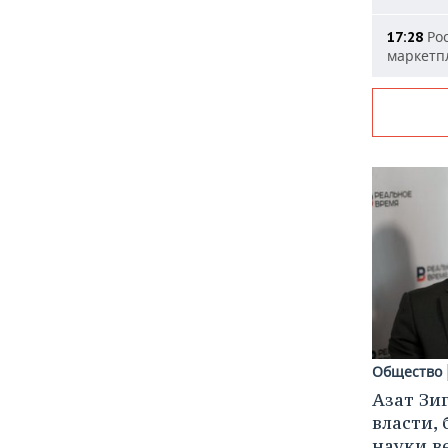
Рос
17:28
маркетп
Общество
Азат Зи
власти, 
науки в