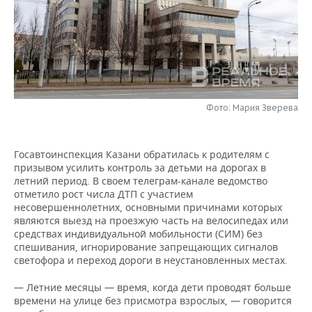
НЕФТЕХИМИЯ
РОЗНИЧНАЯ ТОРГОВЛЯ
НОВОСТИ ТЕХНОЛОГИЙ
МЕРОПРИЯТИЯ
НЕФТЬ
ТРАНСПОРТ
IT
НОВОСТИ МЕРОПРИЯТИЙ
СПОРТ
ОПК
УСЛУГИ
МЕДИА
ВЫЕЗДНАЯ РЕДАКЦИЯ
НОВОСТИ СПОРТА
ОБЩЕСТВО
ЭНЕРГЕТИКА
Фото: Мария Зверева
ТЕЛЕКОММУНИКАЦИИ
БИЗНЕС-БРАНЧИ
ФУТБОЛ
НОВОСТИ ОБЩЕСТВА
ФОТОГАЛЕРЕЯ
ONLINE-КОНФЕРЕНЦИИ
ХОККЕЙ
ВЛАСТЬ
СЮЖЕТЫ
Госавтоинспекция Казани обратилась к родителям с
призывом усилить контроль за детьми на дорогах в
летний период. В своем телеграм-канале ведомство
ОТКРЫТАЯ ЛЕКЦИЯ
БАСКЕТБОЛ
ИНФРАСТРУКТУРА
СПРАВОЧНИК
отметило рост числа ДТП с участием
несовершеннолетних, основными причинами которых
ВОЛЕЙБОЛ
ИСТОРИЯ
СПИСОК ПЕРСОН
ПОЛНАЯ ВЕРСИЯ
являются выезд на проезжую часть на велосипедах или
средствах индивидуальной мобильности (СИМ) без
спешивания, игнорирование запрещающих сигналов
КИБЕРСПОРТ
КУЛЬТУРА
СПИСОК КОМПАНИЙ
светофора и переход дороги в неустановленных местах.
ФИГУРНОЕ КАТАНИЕ
МЕДИЦИНА
— Летние месяцы — время, когда дети проводят больше
времени на улице без присмотра взрослых, — говорится