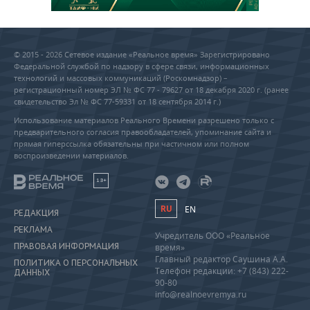
© 2015 - 2026 Сетевое издание «Реальное время» Зарегистрировано
Федеральной службой по надзору в сфере связи, информационных
технологий и массовых коммуникаций (Роскомнадзор) –
регистрационный номер ЭЛ № ФС 77 - 79627 от 18 декабря 2020 г. (ранее
свидетельство Эл № ФС 77-59331 от 18 сентября 2014 г.)
Использование материалов Реального Времени разрешено только с
предварительного согласия правообладателей, упоминание сайта и
прямая гиперссылка обязательны при частичном или полном
воспроизведении материалов.
18+
RU
EN
РЕДАКЦИЯ
РЕКЛАМА
Учредитель ООО «Реальное
ПРАВОВАЯ ИНФОРМАЦИЯ
время»
Главный редактор Саушина А.А.
ПОЛИТИКА О ПЕРСОНАЛЬНЫХ
Телефон редакции: +7 (843) 222-
ДАННЫХ
90-80
info@realnoevremya.ru