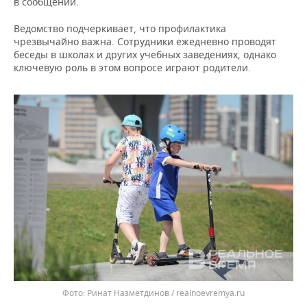
в сообщении.
ВОДНЫЕ ВИДЫ СПОРТА
ОБРАЗОВАНИЕ
Ведомство подчеркивает, что профилактика
ХОККЕЙ С МЯЧОМ
ПРОИСШЕСТВИЯ
чрезвычайно важна. Сотрудники ежедневно проводят
беседы в школах и других учебных заведениях, однако
ключевую роль в этом вопросе играют родители.
Ринат Назметдинов / realnoevremya.ru