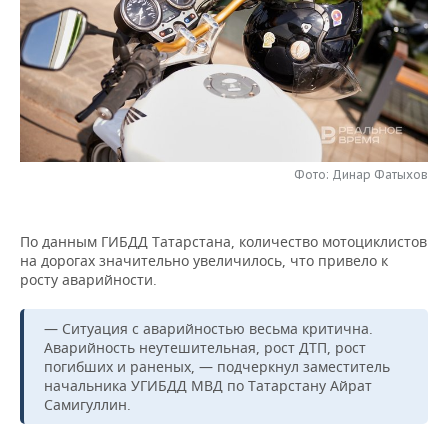
НЕФТЕХИМИЯ
РОЗНИЧНАЯ ТОРГОВЛЯ
НОВОСТИ ТЕХНОЛОГИЙ
МЕРОПРИЯТИЯ
НЕФТЬ
ТРАНСПОРТ
IT
НОВОСТИ МЕРОПРИЯТИЙ
СПОРТ
ОПК
УСЛУГИ
МЕДИА
ВЫЕЗДНАЯ РЕДАКЦИЯ
НОВОСТИ СПОРТА
ОБЩЕСТВО
ЭНЕРГЕТИКА
ТЕЛЕКОММУНИКАЦИИ
БИЗНЕС-БРАНЧИ
ФУТБОЛ
НОВОСТИ ОБЩЕСТВА
ФОТОГАЛЕРЕЯ
Фото: Динар Фатыхов
ONLINE-КОНФЕРЕНЦИИ
ХОККЕЙ
ВЛАСТЬ
СЮЖЕТЫ
По данным ГИБДД Татарстана, количество мотоциклистов
на дорогах значительно увеличилось, что привело к
ОТКРЫТАЯ ЛЕКЦИЯ
БАСКЕТБОЛ
ИНФРАСТРУКТУРА
СПРАВОЧНИК
росту аварийности.
ВОЛЕЙБОЛ
ИСТОРИЯ
СПИСОК ПЕРСОН
ПОЛНАЯ ВЕРСИЯ
— Ситуация с аварийностью весьма критична.
Аварийность неутешительная, рост ДТП, рост
КИБЕРСПОРТ
КУЛЬТУРА
СПИСОК КОМПАНИЙ
погибших и раненых, — подчеркнул заместитель
начальника УГИБДД МВД по Татарстану Айрат
ФИГУРНОЕ КАТАНИЕ
МЕДИЦИНА
Самигуллин.