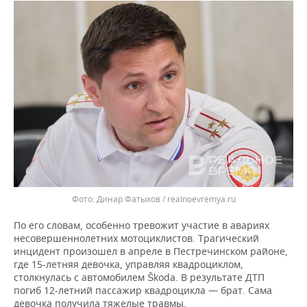
ВОДНЫЕ ВИДЫ СПОРТА
ОБРАЗОВАНИЕ
ХОККЕЙ С МЯЧОМ
ПРОИСШЕСТВИЯ
Динар Фатыхов / realnoevremya.ru
По его словам, особенно тревожит участие в авариях
несовершеннолетних мотоциклистов. Трагический
инцидент произошел в апреле в Пестречинском районе,
где 15-летняя девочка, управляя квадроциклом,
столкнулась с автомобилем Škoda. В результате ДТП
погиб 12-летний пассажир квадроцикла — брат. Сама
девочка получила тяжелые травмы.