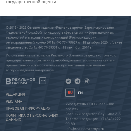
государственной оценки
© 2015 - 2026 Сетевое издание «Реальное время» Зарегистрировано
Федеральной службой по надзору в сфере связи, информационных
технологий и массовых коммуникаций (Роскомнадзор) –
регистрационный номер ЭЛ № ФС 77 - 79627 от 18 декабря 2020 г. (ранее
свидетельство Эл № ФС 77-59331 от 18 сентября 2014 г.)
Использование материалов Реального Времени разрешено только с
предварительного согласия правообладателей, упоминание сайта и
прямая гиперссылка обязательны при частичном или полном
воспроизведении материалов.
18+
RU
EN
РЕДАКЦИЯ
РЕКЛАМА
Учредитель ООО «Реальное
ПРАВОВАЯ ИНФОРМАЦИЯ
время»
Главный редактор Саушина А.А.
ПОЛИТИКА О ПЕРСОНАЛЬНЫХ
Телефон редакции: +7 (843) 222-
ДАННЫХ
90-80
info@realnoevremya.ru