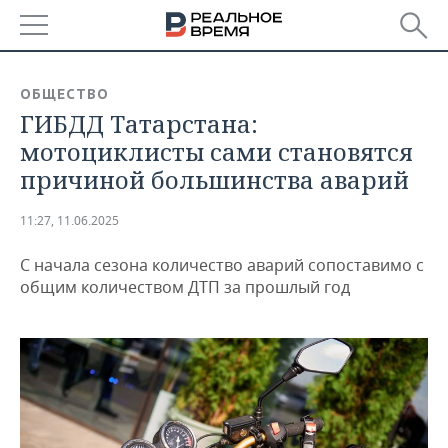
РЕГИОНЫ
ОБЩЕСТВО
ГИБДД Татарстана:
БАШКОРТОСТАН
НОВОСТИ
мотоциклисты сами становятся
ТАТАРСТАН
АНАЛИТИКА
причиной большинства аварий
УДМУРТИЯ
НОВОСТИ АНАЛИТИКИ
ЭКОНОМИКА
11:27, 11.06.2025
ДЕКЛАРАЦИИ О ДОХОДАХ
НОВОСТИ ЭКОНОМИКИ
ПРОМЫШЛЕННОСТЬ
С начала сезона количество аварий сопоставимо с
общим количеством ДТП за прошлый год
КОРОЛИ ГОСЗАКАЗА ПФО
ФИНАНСЫ
НОВОСТИ
НЕДВИЖИМОСТЬ
ПРОМЫШЛЕННОСТИ
ВУЗЫ ТАТАРСТАНА
БАНКИ
НОВОСТИ НЕДВИЖИМОСТИ
АВТО
АГРОПРОМ
КОМУ ПРИНАДЛЕЖАТ
БЮДЖЕТ
НОВОСТИ АВТО
БИЗНЕС
ТОРГОВЫЕ ЦЕНТРЫ
МАШИНОСТРОЕНИЕ
ТАТАРСТАНА
ИНВЕСТИЦИИ
НОВОСТИ БИЗНЕСА
ТЕХНОЛОГИИ