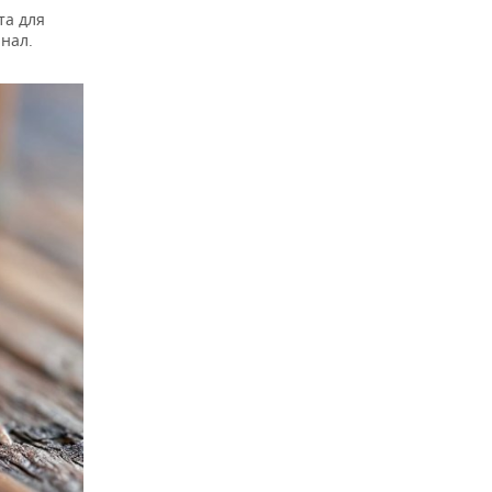
та для
нал.