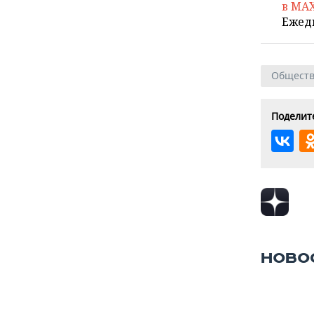
в MA
Ежед
Общест
Поделите
НОВО