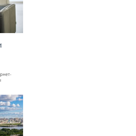
И
рнет-
ы