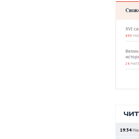
Сюж
XVI с
499
МА
Велик
истор
24
МАТ
ЧИ
Нал
19:34