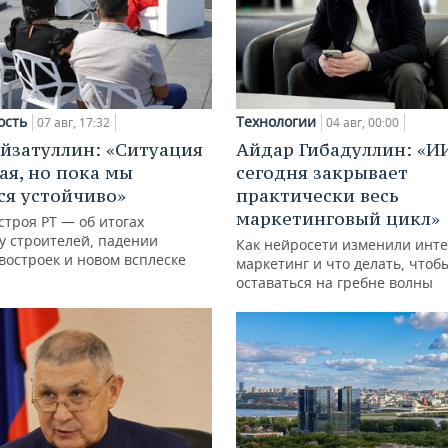
ость
Технологии
07 авг, 17:32
04 авг, 00:00
йзатуллин: «Ситуация
Айдар Гибадуллин: «И
ая, но пока мы
сегодня закрывает
я устойчиво»
практически весь
маркетинговый цикл»
троя РТ — об итогах
у строителей, падении
Как нейросети изменили инте
востроек и новом всплеске
маркетинг и что делать, чтоб
оставаться на гребне волны