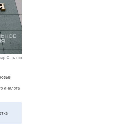
нар Фатыхов
 новый
го аналога
етка