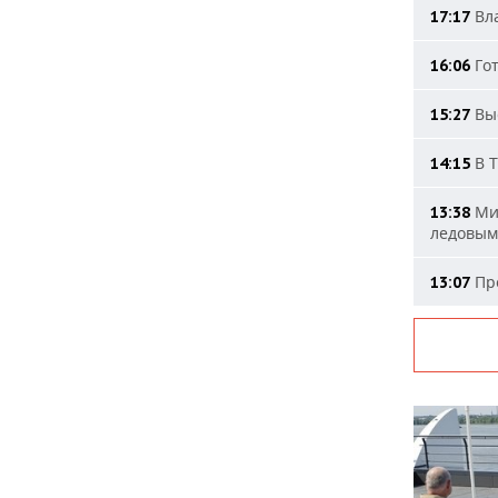
Вла
17:17
Гот
16:06
Выс
15:27
В Т
14:15
Мин
13:38
ледовым
Про
13:07