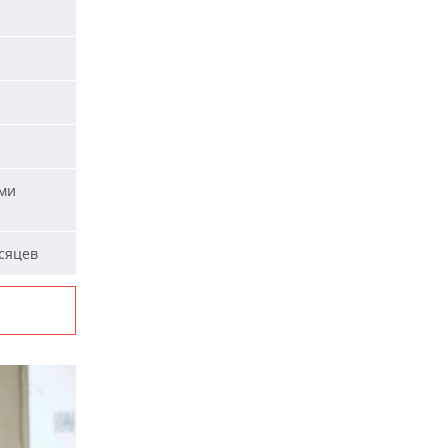
ыми
сяцев