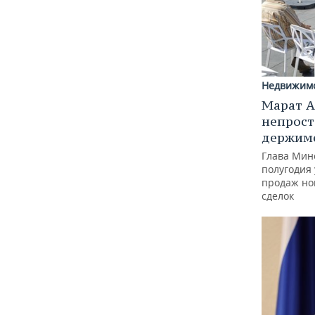
Недвижим
Марат А
непрост
держимс
Глава Минс
полугодия 
продаж но
сделок