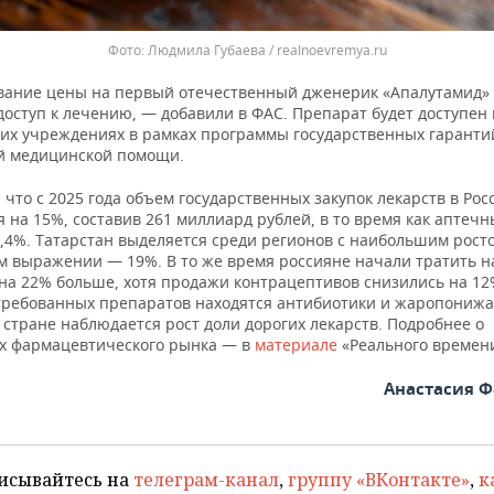
Людмила Губаева / realnoevremya.ru
вание цены на первый отечественный дженерик «Апалутамид»
оступ к лечению, — добавили в ФАС. Препарат будет доступен 
их учреждениях в рамках программы государственных гаранти
й медицинской помощи.
что с 2025 года объем государственных закупок лекарств в Рос
 на 15%, составив 261 миллиард рублей, в то время как аптеч
8,4%. Татарстан выделяется среди регионов с наибольшим рост
м выражении — 19%. В то же время россияне начали тратить н
 на 22% больше, хотя продажи контрацептивов снизились на 12
требованных препаратов находятся антибиотики и жаропониж
 стране наблюдается рост доли дорогих лекарств. Подробнее о
х фармацевтического рынка — в
материале
«Реального времен
Анастасия 
исывайтесь на
телеграм-канал
,
группу «ВКонтакте»
,
к