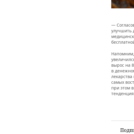
— Согласо
улучшить д
медицинск
бесплатно
Напомним, 
увеличился
вырос на 
в денежно
лекарства
самых вос
при этом в
тенденция
Подп