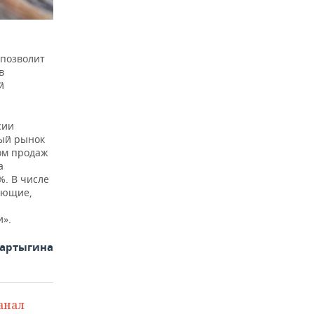
 позволит
в
й
сии
ный рынок
ом продаж
а
%. В числе
ающие,
и».
Фартыгина
анал