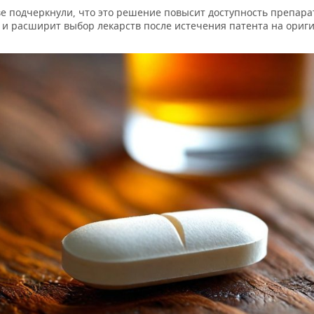
ве подчеркнули, что это решение повысит доступность препара
 и расширит выбор лекарств после истечения патента на ориги