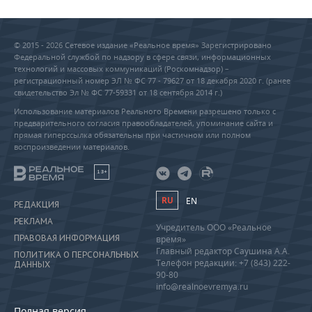
© 2015 - 2026 Сетевое издание «Реальное время» Зарегистрировано
Федеральной службой по надзору в сфере связи, информационных
технологий и массовых коммуникаций (Роскомнадзор) –
регистрационный номер ЭЛ № ФС 77 - 79627 от 18 декабря 2020 г. (ранее
свидетельство Эл № ФС 77-59331 от 18 сентября 2014 г.)
Использование материалов Реального Времени разрешено только с
предварительного согласия правообладателей, упоминание сайта и
прямая гиперссылка обязательны при частичном или полном
воспроизведении материалов.
18+
RU
EN
РЕДАКЦИЯ
РЕКЛАМА
Учредитель ООО «Реальное
ПРАВОВАЯ ИНФОРМАЦИЯ
время»
Главный редактор Саушина А.А.
ПОЛИТИКА О ПЕРСОНАЛЬНЫХ
Телефон редакции: +7 (843) 222-
ДАННЫХ
90-80
info@realnoevremya.ru
Полная версия