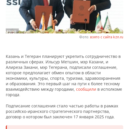
НЕФТЕХИМИЯ
РОЗНИЧНАЯ ТОРГОВЛЯ
НОВОСТИ ТЕХНОЛОГИЙ
МЕРОПРИЯТИЯ
НЕФТЬ
ТРАНСПОРТ
IT
НОВОСТИ МЕРОПРИЯТИЙ
СПОРТ
ОПК
УСЛУГИ
МЕДИА
ВЫЕЗДНАЯ РЕДАКЦИЯ
НОВОСТИ СПОРТА
ОБЩЕСТВО
Фото:
взято с сайта kzn.ru
ЭНЕРГЕТИКА
ТЕЛЕКОММУНИКАЦИИ
БИЗНЕС-БРАНЧИ
ФУТБОЛ
НОВОСТИ ОБЩЕСТВА
ФОТОГАЛЕРЕЯ
Казань и Тегеран планируют укрепить сотрудничество в
различных сферах. Ильсур Метшин, мэр Казани, и
ONLINE-КОНФЕРЕНЦИИ
ХОККЕЙ
ВЛАСТЬ
СЮЖЕТЫ
Алиреза Закани, мэр Тегерана, подписали соглашение,
которое предполагает обмен опытом в области
ОТКРЫТАЯ ЛЕКЦИЯ
БАСКЕТБОЛ
ИНФРАСТРУКТУРА
СПРАВОЧНИК
экономики, культуры, спорта, туризма, здравоохранения
и образования. Это первый шаг на пути к более тесному
взаимодействию между городами,
сообщили
в исполкоме
ВОЛЕЙБОЛ
ИСТОРИЯ
СПИСОК ПЕРСОН
ПОЛНАЯ ВЕРСИЯ
города.
КИБЕРСПОРТ
КУЛЬТУРА
СПИСОК КОМПАНИЙ
Подписание соглашения стало частью работы в рамках
российско-иранского стратегического партнерства,
ФИГУРНОЕ КАТАНИЕ
МЕДИЦИНА
договор о котором был заключен 17 января 2025 года.