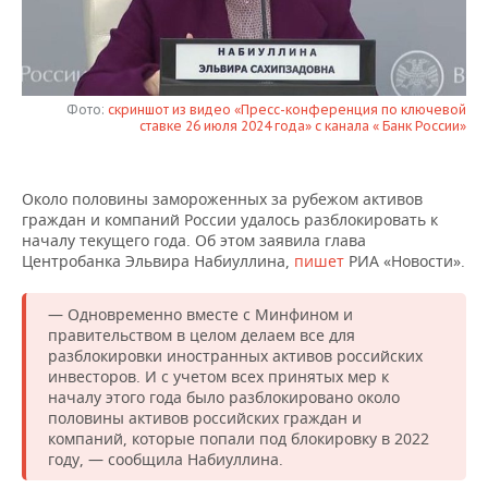
НЕФТЕХИМИЯ
РОЗНИЧНАЯ ТОРГОВЛЯ
НОВОСТИ ТЕХНОЛОГИЙ
МЕРОПРИЯТИЯ
НЕФТЬ
ТРАНСПОРТ
IT
НОВОСТИ МЕРОПРИЯТИЙ
СПОРТ
ОПК
Фото:
скриншот из видео «Пресс-конференция по ключевой
ставке 26 июля 2024 года» с канала « Банк России»
УСЛУГИ
МЕДИА
ВЫЕЗДНАЯ РЕДАКЦИЯ
НОВОСТИ СПОРТА
ОБЩЕСТВО
ЭНЕРГЕТИКА
ТЕЛЕКОММУНИКАЦИИ
БИЗНЕС-БРАНЧИ
ФУТБОЛ
НОВОСТИ ОБЩЕСТВА
ФОТОГАЛЕРЕЯ
Около половины замороженных за рубежом активов
граждан и компаний России удалось разблокировать к
началу текущего года. Об этом заявила глава
ONLINE-КОНФЕРЕНЦИИ
ХОККЕЙ
ВЛАСТЬ
СЮЖЕТЫ
Центробанка Эльвира Набиуллина,
пишет
РИА «Новости».
ОТКРЫТАЯ ЛЕКЦИЯ
БАСКЕТБОЛ
ИНФРАСТРУКТУРА
СПРАВОЧНИК
— Одновременно вместе с Минфином и
правительством в целом делаем все для
ВОЛЕЙБОЛ
ИСТОРИЯ
СПИСОК ПЕРСОН
ПОЛНАЯ ВЕРСИЯ
разблокировки иностранных активов российских
инвесторов. И с учетом всех принятых мер к
КИБЕРСПОРТ
КУЛЬТУРА
СПИСОК КОМПАНИЙ
началу этого года было разблокировано около
половины активов российских граждан и
компаний, которые попали под блокировку в 2022
ФИГУРНОЕ КАТАНИЕ
МЕДИЦИНА
году, — сообщила Набиуллина.