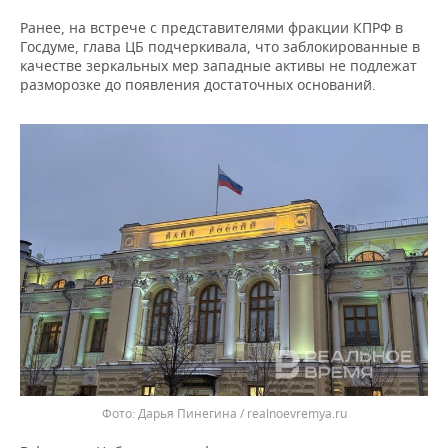
ВОДНЫЕ ВИДЫ СПОРТА
ОБРАЗОВАНИЕ
Ранее, на встрече с представителями фракции КПРФ в
Госдуме, глава ЦБ подчеркивала, что заблокированные в
ХОККЕЙ С МЯЧОМ
ПРОИСШЕСТВИЯ
качестве зеркальных мер западные активы не подлежат
разморозке до появления достаточных оснований.
Дарья Пинегина / realnoevremya.ru