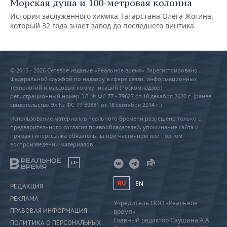
Морская душа и 100-метровая колонна
История заслуженного химика Татарстана Олега Жогина,
который 32 года знает завод до последнего винтика
© 2015 - 2026 Сетевое издание «Реальное время» Зарегистрировано
Федеральной службой по надзору в сфере связи, информационных
технологий и массовых коммуникаций (Роскомнадзор) –
регистрационный номер ЭЛ № ФС 77 - 79627 от 18 декабря 2020 г. (ранее
свидетельство Эл № ФС 77-59331 от 18 сентября 2014 г.)
Использование материалов Реального Времени разрешено только с
предварительного согласия правообладателей, упоминание сайта и
прямая гиперссылка обязательны при частичном или полном
воспроизведении материалов.
18+
RU
EN
РЕДАКЦИЯ
РЕКЛАМА
Учредитель ООО «Реальное
ПРАВОВАЯ ИНФОРМАЦИЯ
время»
Главный редактор Саушина А.А.
ПОЛИТИКА О ПЕРСОНАЛЬНЫХ