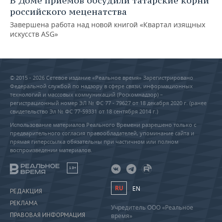
В Доме приемов обсудили татарские корни
российского меценатства
Завершена работа над новой книгой «Квартал изящных
искусств ASG»
© 2015 - 2026 Сетевое издание «Реальное время» Зарегистрировано
Федеральной службой по надзору в сфере связи, информационных
технологий и массовых коммуникаций (Роскомнадзор) –
регистрационный номер ЭЛ № ФС 77 - 79627 от 18 декабря 2020 г. (ранее
свидетельство Эл № ФС 77-59331 от 18 сентября 2014 г.)
Использование материалов Реального Времени разрешено только с
предварительного согласия правообладателей, упоминание сайта и
прямая гиперссылка обязательны при частичном или полном
воспроизведении материалов.
18+
RU
EN
РЕДАКЦИЯ
РЕКЛАМА
Учредитель ООО «Реальное
ПРАВОВАЯ ИНФОРМАЦИЯ
время»