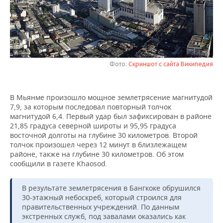
НЕФТЕХИМИЯ
РОЗНИЧНАЯ ТОРГОВЛЯ
НОВОСТИ ТЕХНОЛОГИЙ
МЕРОПРИЯТИЯ
НЕФТЬ
ТРАНСПОРТ
IT
НОВОСТИ МЕРОПРИЯТИЙ
СПОРТ
ОПК
УСЛУГИ
МЕДИА
ВЫЕЗДНАЯ РЕДАКЦИЯ
НОВОСТИ СПОРТА
ОБЩЕСТВО
Фото:
Скриншот с сайта Википедия
ЭНЕРГЕТИКА
ТЕЛЕКОММУНИКАЦИИ
БИЗНЕС-БРАНЧИ
ФУТБОЛ
НОВОСТИ ОБЩЕСТВА
ФОТОГАЛЕРЕЯ
В Мьянме произошло мощное землетрясение магнитудой
7,9, за которым последовал повторный толчок
ONLINE-КОНФЕРЕНЦИИ
ХОККЕЙ
ВЛАСТЬ
СЮЖЕТЫ
магнитудой 6,4. Первый удар был зафиксирован в районе
21,85 градуса северной широты и 95,95 градуса
ОТКРЫТАЯ ЛЕКЦИЯ
БАСКЕТБОЛ
ИНФРАСТРУКТУРА
СПРАВОЧНИК
восточной долготы на глубине 30 километров. Второй
толчок произошел через 12 минут в близлежащем
районе, также на глубине 30 километров. Об этом
ВОЛЕЙБОЛ
ИСТОРИЯ
СПИСОК ПЕРСОН
ПОЛНАЯ ВЕРСИЯ
сообщили в газете Khaosod.
КИБЕРСПОРТ
КУЛЬТУРА
СПИСОК КОМПАНИЙ
В результате землетрясения в Бангкоке обрушился
30-этажный небоскреб, который строился для
ФИГУРНОЕ КАТАНИЕ
МЕДИЦИНА
правительственных учреждений. По данным
экстренных служб, под завалами оказались как