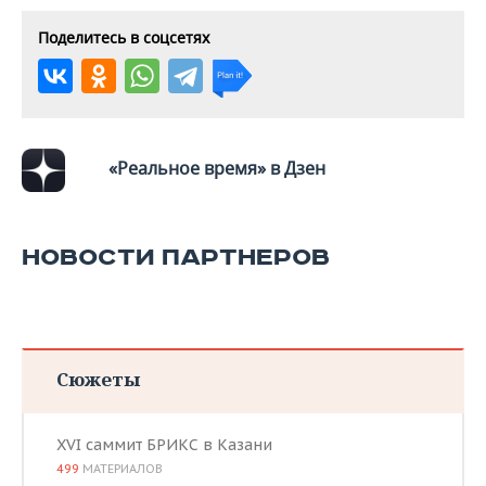
ВОДНЫЕ ВИДЫ СПОРТА
ОБРАЗОВАНИЕ
Поделитесь в соцсетях
ХОККЕЙ С МЯЧОМ
ПРОИСШЕСТВИЯ
«Реальное время» в Дзен
НОВОСТИ ПАРТНЕРОВ
Сюжеты
XVI саммит БРИКС в Казани
499
МАТЕРИАЛОВ