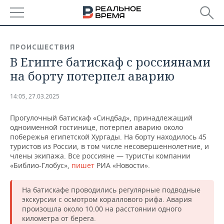
РЕГИОНЫ
ПРОИСШЕСТВИЯ
В Египте батискаф с россиянами
БАШКОРТОСТАН
НОВОСТИ
на борту потерпел аварию
ТАТАРСТАН
АНАЛИТИКА
14:05, 27.03.2025
УДМУРТИЯ
НОВОСТИ АНАЛИТИКИ
ЭКОНОМИКА
Прогулочный батискаф «Синдбад», принадлежащий
одноименной гостинице, потерпел аварию около
ДЕКЛАРАЦИИ О ДОХОДАХ
НОВОСТИ ЭКОНОМИКИ
ПРОМЫШЛЕННОСТЬ
побережья египетской Хургады. На борту находилось 45
туристов из России, в том числе несовершеннолетние, и
КОРОЛИ ГОСЗАКАЗА ПФО
ФИНАНСЫ
НОВОСТИ
НЕДВИЖИМОСТЬ
члены экипажа. Все россияне — туристы компании
ПРОМЫШЛЕННОСТИ
«Библио-Глобус»,
пишет
РИА «Новости».
ВУЗЫ ТАТАРСТАНА
БАНКИ
НОВОСТИ НЕДВИЖИМОСТИ
АВТО
АГРОПРОМ
На батискафе проводились регулярные подводные
КОМУ ПРИНАДЛЕЖАТ
БЮДЖЕТ
НОВОСТИ АВТО
БИЗНЕС
экскурсии с осмотром кораллового рифа. Авария
ТОРГОВЫЕ ЦЕНТРЫ
МАШИНОСТРОЕНИЕ
произошла около 10.00 на расстоянии одного
ТАТАРСТАНА
километра от берега.
ИНВЕСТИЦИИ
НОВОСТИ БИЗНЕСА
ТЕХНОЛОГИИ