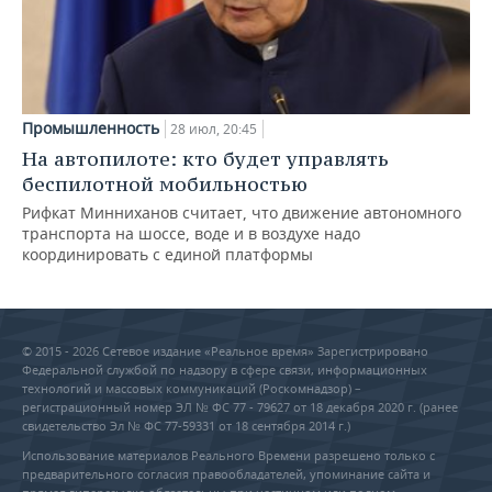
Промышленность
28 июл, 20:45
На автопилоте: кто будет управлять
беспилотной мобильностью
Рифкат Минниханов считает, что движение автономного
транспорта на шоссе, воде и в воздухе надо
координировать с единой платформы
© 2015 - 2026 Сетевое издание «Реальное время» Зарегистрировано
Федеральной службой по надзору в сфере связи, информационных
технологий и массовых коммуникаций (Роскомнадзор) –
регистрационный номер ЭЛ № ФС 77 - 79627 от 18 декабря 2020 г. (ранее
свидетельство Эл № ФС 77-59331 от 18 сентября 2014 г.)
Использование материалов Реального Времени разрешено только с
предварительного согласия правообладателей, упоминание сайта и