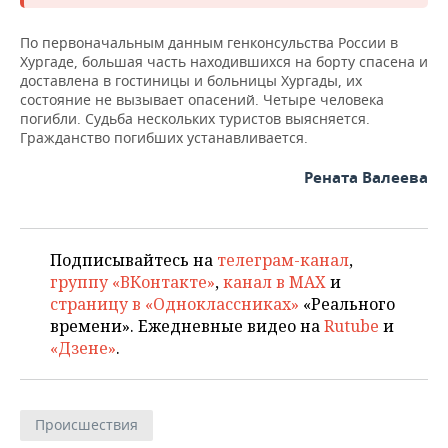
НЕФТЕХИМИЯ
РОЗНИЧНАЯ ТОРГОВЛЯ
НОВОСТИ ТЕХНОЛОГИЙ
МЕРОПРИЯТИЯ
По первоначальным данным генконсульства России в
НЕФТЬ
Хургаде, большая часть находившихся на борту спасена и
доставлена в гостиницы и больницы Хургады, их
ТРАНСПОРТ
IT
НОВОСТИ МЕРОПРИЯТИЙ
СПОРТ
ОПК
состояние не вызывает опасений. Четыре человека
погибли. Судьба нескольких туристов выясняется.
УСЛУГИ
МЕДИА
ВЫЕЗДНАЯ РЕДАКЦИЯ
НОВОСТИ СПОРТА
ОБЩЕСТВО
Гражданство погибших устанавливается.
ЭНЕРГЕТИКА
ТЕЛЕКОММУНИКАЦИИ
БИЗНЕС-БРАНЧИ
ФУТБОЛ
НОВОСТИ ОБЩЕСТВА
ФОТОГАЛЕРЕЯ
Рената Валеева
ONLINE-КОНФЕРЕНЦИИ
ХОККЕЙ
ВЛАСТЬ
СЮЖЕТЫ
Подписывайтесь на
телеграм-канал
,
ОТКРЫТАЯ ЛЕКЦИЯ
БАСКЕТБОЛ
ИНФРАСТРУКТУРА
СПРАВОЧНИК
группу «ВКонтакте»
,
канал в MAX
и
страницу в «Одноклассниках»
«Реального
ВОЛЕЙБОЛ
ИСТОРИЯ
СПИСОК ПЕРСОН
ПОЛНАЯ ВЕРСИЯ
времени». Ежедневные видео на
Rutube
и
«Дзене»
.
КИБЕРСПОРТ
КУЛЬТУРА
СПИСОК КОМПАНИЙ
ФИГУРНОЕ КАТАНИЕ
МЕДИЦИНА
Происшествия