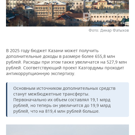
НЕФТЕХИМИЯ
РОЗНИЧНАЯ ТОРГОВЛЯ
НОВОСТИ ТЕХНОЛОГИЙ
МЕРОПРИЯТИЯ
НЕФТЬ
ТРАНСПОРТ
IT
НОВОСТИ МЕРОПРИЯТИЙ
СПОРТ
ОПК
Фото: Динар Фатыхов
УСЛУГИ
МЕДИА
ВЫЕЗДНАЯ РЕДАКЦИЯ
НОВОСТИ СПОРТА
ОБЩЕСТВО
ЭНЕРГЕТИКА
В 2025 году бюджет Казани может получить
ТЕЛЕКОММУНИКАЦИИ
БИЗНЕС-БРАНЧИ
ФУТБОЛ
НОВОСТИ ОБЩЕСТВА
ФОТОГАЛЕРЕЯ
дополнительные доходы в размере более 655,8 млн
рублей. Расходы при этом также увеличатся на 527,9 млн
ONLINE-КОНФЕРЕНЦИИ
ХОККЕЙ
ВЛАСТЬ
СЮЖЕТЫ
рублей. Соответствующий проект Казгордумы проходит
антикоррупционную экспертизу.
ОТКРЫТАЯ ЛЕКЦИЯ
БАСКЕТБОЛ
ИНФРАСТРУКТУРА
СПРАВОЧНИК
Основным источником дополнительных средств
станут межбюджетные трансферты.
ВОЛЕЙБОЛ
ИСТОРИЯ
СПИСОК ПЕРСОН
ПОЛНАЯ ВЕРСИЯ
Первоначально их объем составлял 19,1 млрд
рублей, но теперь он увеличится до 19,9 млрд
КИБЕРСПОРТ
КУЛЬТУРА
СПИСОК КОМПАНИЙ
рублей, что на 819,4 млн рублей больше.
ФИГУРНОЕ КАТАНИЕ
МЕДИЦИНА