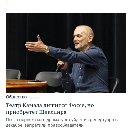
Общество
00:00
Театр Камала лишится Фоссе, но
приобретет Шекспира
Пьеса норвежского драматурга уйдет из репертуара в
декабре: запретили правообладатели