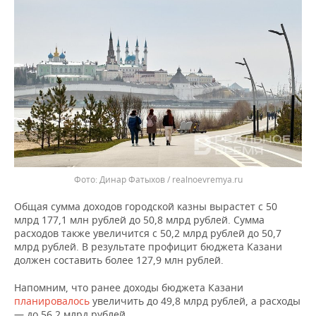
ВОДНЫЕ ВИДЫ СПОРТА
ОБРАЗОВАНИЕ
ХОККЕЙ С МЯЧОМ
ПРОИСШЕСТВИЯ
Динар Фатыхов / realnoevremya.ru
Общая сумма доходов городской казны вырастет с 50
млрд 177,1 млн рублей до 50,8 млрд рублей. Сумма
расходов также увеличится с 50,2 млрд рублей до 50,7
млрд рублей. В результате профицит бюджета Казани
должен составить более 127,9 млн рублей.
Напомним, что ранее доходы бюджета Казани
планировалось
увеличить до 49,8 млрд рублей, а расходы
— до 56,2 млрд рублей.