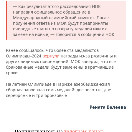
ВОДНЫЕ ВИДЫ СПОРТА
ОБРАЗОВАНИЕ
— Как результат этого расследования НОК
направил официальное обращение в
ХОККЕЙ С МЯЧОМ
ПРОИСШЕСТВИЯ
Международный олимпийский комитет. После
получения ответа из МОК будут предприняты
очередные шаги по возврату медалей или их
замене на новые, — говорится в сообщении НОК.
Ранее сообщалось, что более ста медалистов
Олимпиады-2024
вернули
награды из-за ржавчины и
других видимых повреждений. МОК заверил, что все
бракованные медали будут заменены в кратчайшие
сроки.
На летней Олимпиаде в Париже азербайджанская
сборная завоевала семь медалей: две золотые, две
серебряные и три бронзовые.
Рената Валеева
Подписывайтесь на
телеграм-канал
,