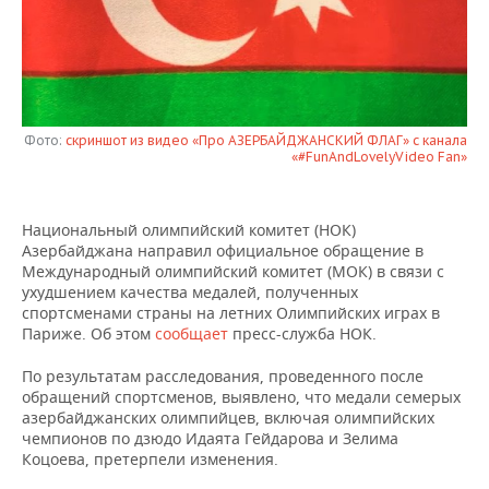
НЕФТЕХИМИЯ
РОЗНИЧНАЯ ТОРГОВЛЯ
НОВОСТИ ТЕХНОЛОГИЙ
МЕРОПРИЯТИЯ
НЕФТЬ
ТРАНСПОРТ
IT
НОВОСТИ МЕРОПРИЯТИЙ
СПОРТ
ОПК
УСЛУГИ
МЕДИА
ВЫЕЗДНАЯ РЕДАКЦИЯ
НОВОСТИ СПОРТА
ОБЩЕСТВО
Фото:
скриншот из видео «Про АЗЕРБАЙДЖАНСКИЙ ФЛАГ» с канала
ЭНЕРГЕТИКА
«#FunAndLovelyVideo Fan»
ТЕЛЕКОММУНИКАЦИИ
БИЗНЕС-БРАНЧИ
ФУТБОЛ
НОВОСТИ ОБЩЕСТВА
ФОТОГАЛЕРЕЯ
Национальный олимпийский комитет (НОК)
ONLINE-КОНФЕРЕНЦИИ
ХОККЕЙ
ВЛАСТЬ
СЮЖЕТЫ
Азербайджана направил официальное обращение в
Международный олимпийский комитет (МОК) в связи с
ОТКРЫТАЯ ЛЕКЦИЯ
БАСКЕТБОЛ
ИНФРАСТРУКТУРА
СПРАВОЧНИК
ухудшением качества медалей, полученных
спортсменами страны на летних Олимпийских играх в
Париже. Об этом
сообщает
пресс-служба НОК.
ВОЛЕЙБОЛ
ИСТОРИЯ
СПИСОК ПЕРСОН
ПОЛНАЯ ВЕРСИЯ
По результатам расследования, проведенного после
КИБЕРСПОРТ
КУЛЬТУРА
СПИСОК КОМПАНИЙ
обращений спортсменов, выявлено, что медали семерых
азербайджанских олимпийцев, включая олимпийских
чемпионов по дзюдо Идаята Гейдарова и Зелима
ФИГУРНОЕ КАТАНИЕ
МЕДИЦИНА
Коцоева, претерпели изменения.