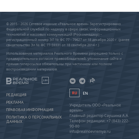
© 2015 - 2026 Сетевое издание «Реальное время» Зарегистрировано
Федеральной службой по надзору в сфере связи, информационных
технологий и массовых коммуникаций (Роскомнадзор) –
регистрационный номер ЭЛ № ФС 77 - 79627 от 18 декабря 2020 г. (ранее
свидетельство Эл № ФС 77-59331 от 18 сентября 2014 г.)
Использование материалов Реального Времени разрешено только с
предварительного согласия правообладателей, упоминание сайта и
прямая гиперссылка обязательны при частичном или полном
воспроизведении материалов.
18+
RU
EN
РЕДАКЦИЯ
РЕКЛАМА
Учредитель ООО «Реальное
ПРАВОВАЯ ИНФОРМАЦИЯ
время»
Главный редактор Саушина А.А.
ПОЛИТИКА О ПЕРСОНАЛЬНЫХ
Телефон редакции: +7 (843) 222-
ДАННЫХ
90-80
info@realnoevremya.ru