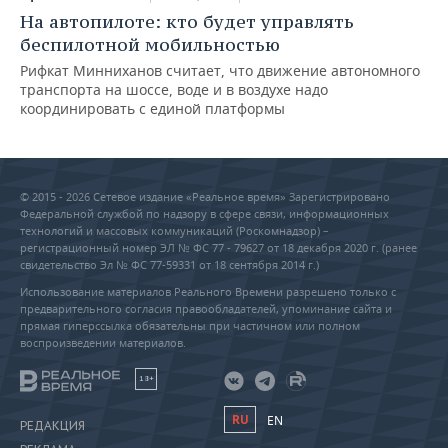
На автопилоте: кто будет управлять
беспилотной мобильностью
Рифкат Минниханов считает, что движение автономного
транспорта на шоссе, воде и в воздухе надо
координировать с единой платформы
© 2015 - 2026 Сетевое издание «Реальное время» Зарегистрировано
Федеральной службой по надзору в сфере связи, информационных
технологий и массовых коммуникаций (Роскомнадзор) –
регистрационный номер ЭЛ № ФС 77 - 79627 от 18 декабря 2020 г. (ранее
свидетельство Эл № ФС 77-59331 от 18 сентября 2014 г.)
Использование материалов Реального Времени разрешено только с
предварительного согласия правообладателей, упоминание сайта и
прямая гиперссылка обязательны при частичном или полном
воспроизведении материалов.
18+
RU
EN
РЕДАКЦИЯ