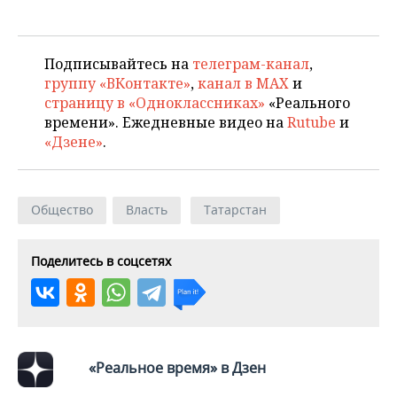
ВОДНЫЕ ВИДЫ СПОРТА
ОБРАЗОВАНИЕ
ХОККЕЙ С МЯЧОМ
ПРОИСШЕСТВИЯ
Подписывайтесь на
телеграм-канал
,
группу «ВКонтакте»
,
канал в MAX
и
страницу в «Одноклассниках»
«Реального
времени». Ежедневные видео на
Rutube
и
«Дзене»
.
Общество
Власть
Татарстан
Поделитесь в соцсетях
«Реальное время» в Дзен