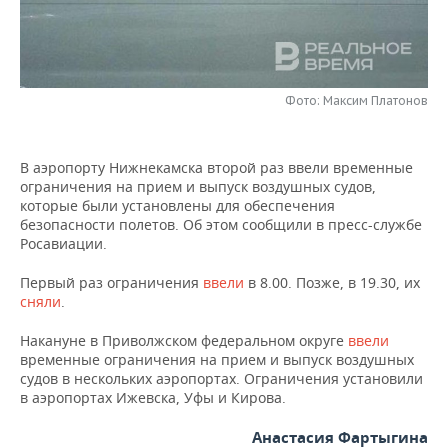
НЕФТЕХИМИЯ
РОЗНИЧНАЯ ТОРГОВЛЯ
НОВОСТИ ТЕХНОЛОГИЙ
МЕРОПРИЯТИЯ
НЕФТЬ
ТРАНСПОРТ
IT
НОВОСТИ МЕРОПРИЯТИЙ
СПОРТ
ОПК
Фото: Максим Платонов
УСЛУГИ
МЕДИА
ВЫЕЗДНАЯ РЕДАКЦИЯ
НОВОСТИ СПОРТА
ОБЩЕСТВО
ЭНЕРГЕТИКА
В аэропорту Нижнекамска второй раз ввели временные
ТЕЛЕКОММУНИКАЦИИ
БИЗНЕС-БРАНЧИ
ФУТБОЛ
НОВОСТИ ОБЩЕСТВА
ФОТОГАЛЕРЕЯ
ограничения на прием и выпуск воздушных судов,
которые были установлены для обеспечения
ONLINE-КОНФЕРЕНЦИИ
ХОККЕЙ
ВЛАСТЬ
СЮЖЕТЫ
безопасности полетов. Об этом сообщили в пресс-службе
Росавиации.
ОТКРЫТАЯ ЛЕКЦИЯ
БАСКЕТБОЛ
ИНФРАСТРУКТУРА
СПРАВОЧНИК
Первый раз ограничения
ввели
в 8.00. Позже, в 19.30, их
сняли
.
ВОЛЕЙБОЛ
ИСТОРИЯ
СПИСОК ПЕРСОН
ПОЛНАЯ ВЕРСИЯ
Накануне в Приволжском федеральном округе
ввели
КИБЕРСПОРТ
КУЛЬТУРА
СПИСОК КОМПАНИЙ
временные ограничения на прием и выпуск воздушных
судов в нескольких аэропортах. Ограничения установили
в аэропортах Ижевска, Уфы и Кирова.
ФИГУРНОЕ КАТАНИЕ
МЕДИЦИНА
Анастасия Фартыгина