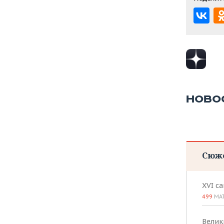
НОВО
Сюж
XVI с
499
МА
Велик