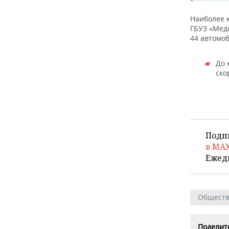
ВОДНЫЕ ВИДЫ СПОРТА
ОБРАЗОВАНИЕ
Наиболее 
ХОККЕЙ С МЯЧОМ
ПРОИСШЕСТВИЯ
ГБУЗ «Медс
44 автомо
До 
ско
Подп
в MA
Ежед
Общест
Поделите