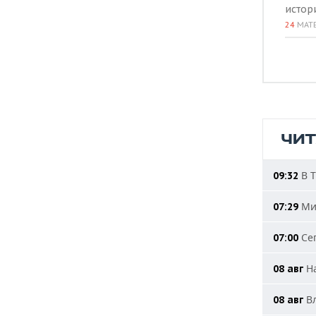
истор
24
МАТ
ЧИ
В Т
09:32
Мин
07:29
Сег
07:00
На
08 авг
Вл
08 авг