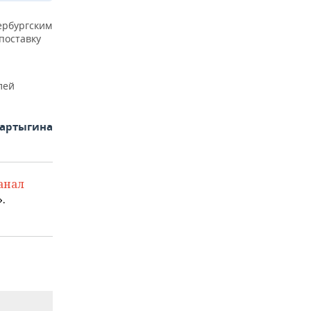
ербургским
поставку
лей
Фартыгина
анал
.