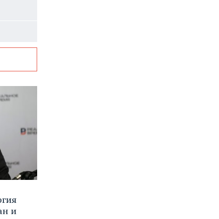
ргия
ан и