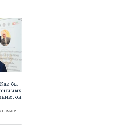
Как бы
аменимых
ению, он
р памяти