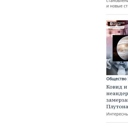
становлен
и новые с
Общество
Ковид и
неандер
замерз
Плутон
Интересны