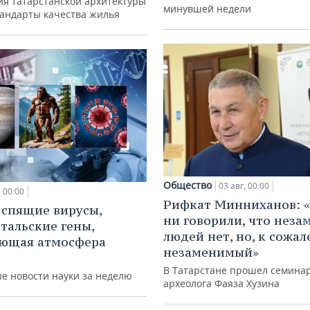
ия татарстанской архитектуры
минувшей недели
тандарты качества жилья
Общество
03 авг, 00:00
00:00
Рифкат Минниханов: «
 спящие вирусы,
ни говорили, что нез
тальские гены,
людей нет, но, к сожал
ающая атмосфера
незаменимый»
а
В Татарстане прошел семина
е новости науки за неделю
археолога Фаяза Хузина