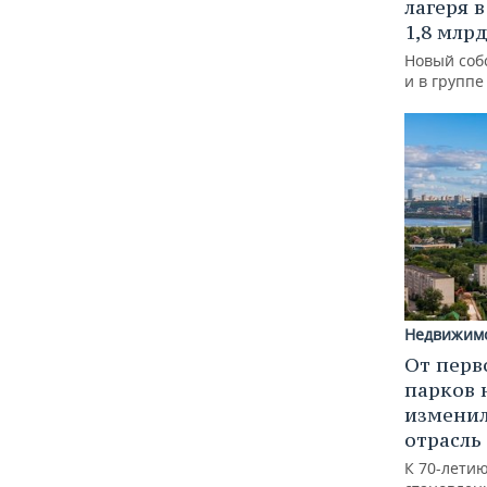
лагеря 
1,8 млр
Новый соб
и в групп
Недвижим
От перв
парков 
изменил
отрасль
К 70-лети