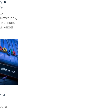
у к
у»
ых
истке рек,
опленного
м, какой
т
т и
ости