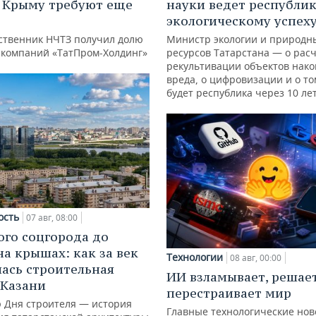
в Крыму требуют еще
науки ведет республик
д
экологическому успех
ственник НЧТЗ получил долю
Министр экологии и природн
е компаний «ТатПром-Холдинг»
ресурсов Татарстана — о расч
рекультивации объектов нак
вреда, о цифровизации и о то
будет республика через 10 ле
ость
07 авг, 08:00
ого соцгорода до
на крышах: как за век
Технологии
08 авг, 00:00
ась строительная
ИИ взламывает, решае
 Казани
перестраивает мир
ю Дня строителя — история
Главные технологические нов