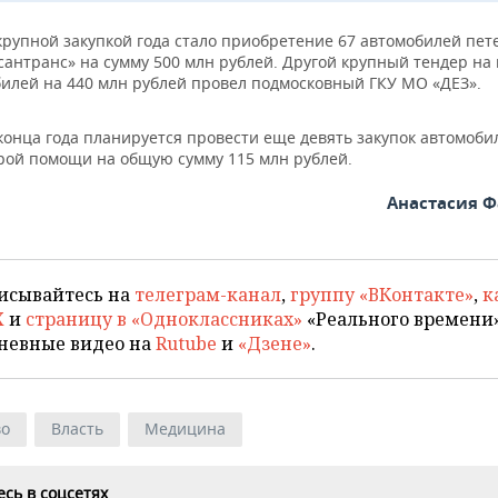
крупной закупкой года стало приобретение 67 автомобилей пет
антранс» на сумму 500 млн рублей. Другой крупный тендер на 
билей на 440 млн рублей провел подмосковный ГКУ МО «ДЕЗ».
конца года планируется провести еще девять закупок автомоби
рой помощи на общую сумму 115 млн рублей.
Анастасия 
исывайтесь на
телеграм-канал
,
группу «ВКонтакте»
,
к
X
и
страницу в «Одноклассниках»
«Реального времени»
невные видео на
Rutube
и
«Дзене»
.
во
Власть
Медицина
сь в соцсетях