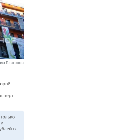
сим Платонов
корой
ксперт
 только
и.
ублей в