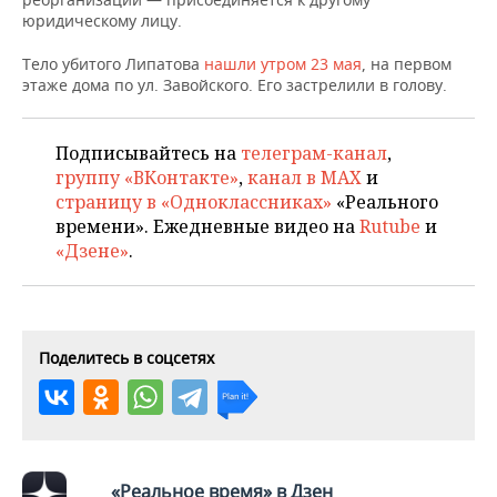
ВОДНЫЕ ВИДЫ СПОРТА
ОБРАЗОВАНИЕ
юридическому лицу.
ХОККЕЙ С МЯЧОМ
ПРОИСШЕСТВИЯ
Тело убитого Липатова
нашли утром 23 мая
, на первом
этаже дома по ул. Завойского. Его застрелили в голову.
Подписывайтесь на
телеграм-канал
,
группу «ВКонтакте»
,
канал в MAX
и
страницу в «Одноклассниках»
«Реального
времени». Ежедневные видео на
Rutube
и
«Дзене»
.
Поделитесь в соцсетях
«Реальное время» в Дзен