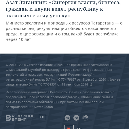
Азат Зиганшин: «Синергия власти, бизнеса,
граждан и науки ведет республику к
экологическому успеху»
Министр экологии и природных ресурсов Татарстана — о
расчистке рек, рекультивации объектов накопленного
вреда, о цифровизации и о том, какой будет республика
через 10 лет
© 2015 - 2026 Сетевое издание «Реальное время» Зарегистрировано
Федеральной службой по надзору в сфере связи, информационных
технологий и массовых коммуникаций (Роскомнадзор) –
регистрационный номер ЭЛ № ФС 77 - 79627 от 18 декабря 2020 г. (ранее
свидетельство Эл № ФС 77-59331 от 18 сентября 2014 г.)
Использование материалов Реального Времени разрешено только с
предварительного согласия правообладателей, упоминание сайта и
прямая гиперссылка обязательны при частичном или полном
воспроизведении материалов.
18+
RU