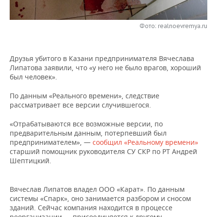
НЕФТЕХИМИЯ
РОЗНИЧНАЯ ТОРГОВЛЯ
НОВОСТИ ТЕХНОЛОГИЙ
МЕРОПРИЯТИЯ
НЕФТЬ
Фото: realnoevremya.ru
ТРАНСПОРТ
IT
НОВОСТИ МЕРОПРИЯТИЙ
СПОРТ
ОПК
Друзья убитого в Казани предпринимателя Вячеслава
УСЛУГИ
МЕДИА
ВЫЕЗДНАЯ РЕДАКЦИЯ
НОВОСТИ СПОРТА
ОБЩЕСТВО
Липатова заявили, что «у него не было врагов, хороший
ЭНЕРГЕТИКА
был человек».
ТЕЛЕКОММУНИКАЦИИ
БИЗНЕС-БРАНЧИ
ФУТБОЛ
НОВОСТИ ОБЩЕСТВА
ФОТОГАЛЕРЕЯ
По данным «Реального времени», следствие
рассматривает все версии случившегося.
ONLINE-КОНФЕРЕНЦИИ
ХОККЕЙ
ВЛАСТЬ
СЮЖЕТЫ
«Отрабатываются все возможные версии, по
ОТКРЫТАЯ ЛЕКЦИЯ
БАСКЕТБОЛ
ИНФРАСТРУКТУРА
СПРАВОЧНИК
предварительным данным, потерпевший был
предпринимателем», —
сообщил «Реальному времени»
ВОЛЕЙБОЛ
ИСТОРИЯ
СПИСОК ПЕРСОН
старший помощник руководителя СУ СКР по РТ Андрей
ПОЛНАЯ ВЕРСИЯ
Шептицкий.
КИБЕРСПОРТ
КУЛЬТУРА
СПИСОК КОМПАНИЙ
Вячеслав Липатов владел ООО «Карат». По данным
ФИГУРНОЕ КАТАНИЕ
МЕДИЦИНА
системы «Спарк», оно занимается разбором и сносом
зданий. Сейчас компания находится в процессе
реорганизации — присоединяется к другому