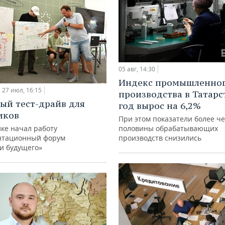
05 авг, 14:30
Индекс промышленно
27 июл, 16:15
производства в Татарс
ый тест-драйв для
год вырос на 6,2%
иков
При этом показатели более ч
ке начал работу
половины обрабатывающих
нтационный форум
производств снизились
и будущего»