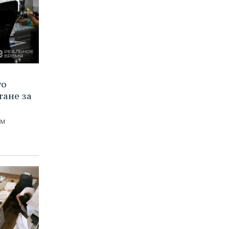
го
тане за
ем