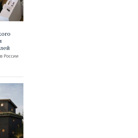
кого
и
блей
 в России