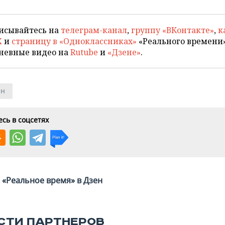
исывайтесь на
телеграм-канал
,
группу «ВКонтакте»
,
к
X
и
страницу в «Одноклассниках»
«Реального времени»
невные видео на
Rutube
и
«Дзене»
.
ан
сь в соцсетях
«Реальное время» в Дзен
СТИ ПАРТНЕРОВ