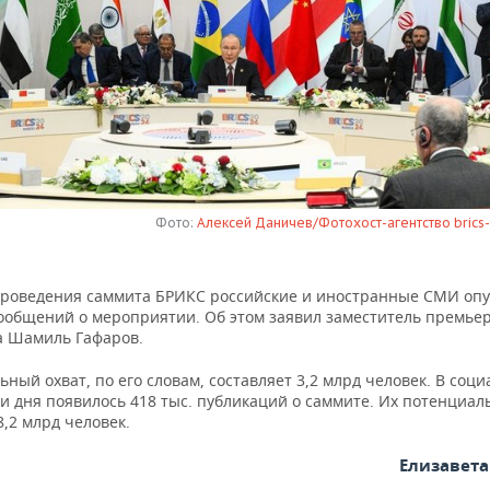
Фото:
Алексей Даничев/Фотохост-агентство brics-r
проведения саммита БРИКС российские и иностранные СМИ оп
 сообщений о мероприятии. Об этом заявил заместитель премье
а Шамиль Гафаров.
ный охват, по его словам, составляет 3,2 млрд человек. В соц
ри дня появилось 418 тыс. публикаций о саммите. Их потенциал
8,2 млрд человек.
Елизавет