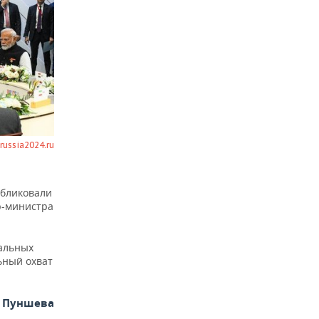
ussia2024.ru
убликовали
р-министра
иальных
ьный охват
а Пуншева