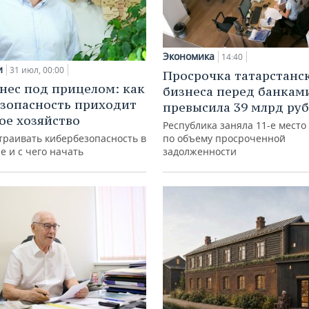
Экономика
14:40
и
31 июл, 00:00
Просрочка татарстанс
нес под прицелом: как
бизнеса перед банкам
зопасность приходит
превысила 39 млрд ру
кое хозяйство
Республика заняла 11-е место
траивать кибербезопасность в
по объему просроченной
е и с чего начать
задолженности