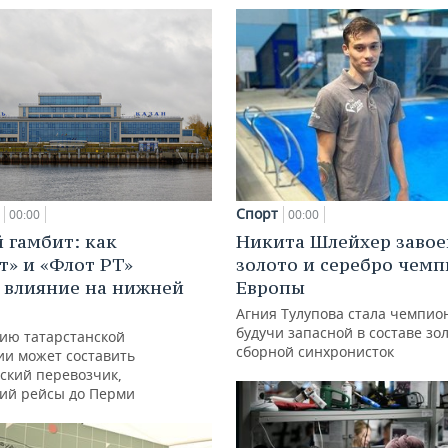
Спорт
00:00
00:00
 гамбит: как
Никита Шлейхер завое
т» и «Флот РТ»
золото и серебро чем
 влияние на нижней
Европы
Агния Тулупова стала чемпио
будучи запасной в составе зо
ию татарстанской
сборной синхронисток
ии может составить
ский перевозчик,
ий рейсы до Перми