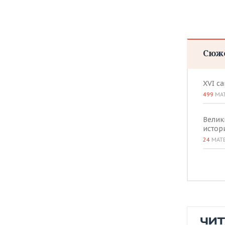
Сюж
XVI с
499
МА
Велик
истор
24
МАТ
ЧИ