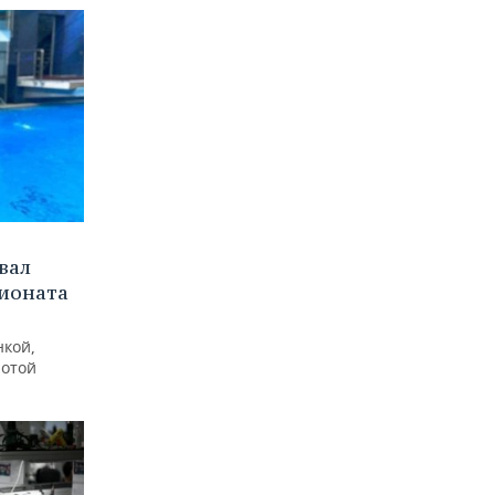
вал
пионата
нкой,
лотой