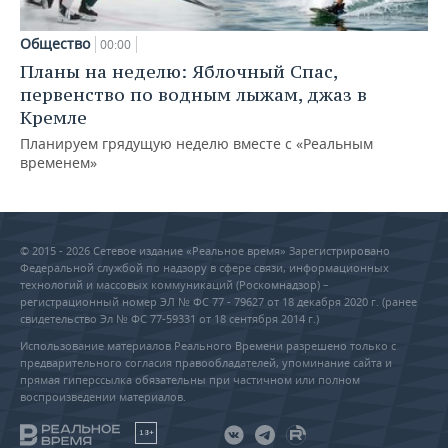
Общество
00:00
Планы на неделю: Яблочный Спас,
первенство по водным лыжам, джаз в
Кремле
Планируем грядущую неделю вместе с «Реальным
временем»
© 2015 - 2026 Сетевое издание «Реальное время» Зарегистрировано
Федеральной службой по надзору в сфере связи, информационных
технологий и массовых коммуникаций (Роскомнадзор) –
регистрационный номер ЭЛ № ФС 77 - 79627 от 18 декабря 2020 г. (ранее
свидетельство Эл № ФС 77-59331 от 18 сентября 2014 г.)
Использование материалов Реального Времени разрешено только с
предварительного согласия правообладателей, упоминание сайта и
прямая гиперссылка обязательны при частичном или полном
воспроизведении материалов.
18+