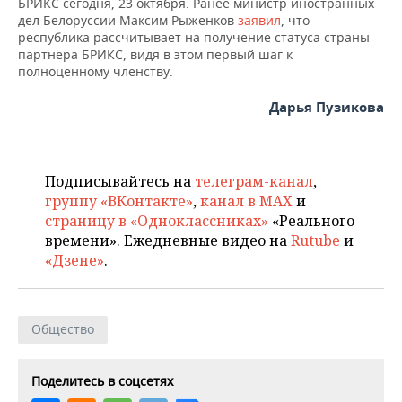
ВОДНЫЕ ВИДЫ СПОРТА
ОБРАЗОВАНИЕ
БРИКС сегодня, 23 октября. Ранее министр иностранных
дел Белоруссии Максим Рыженков
заявил
, что
республика рассчитывает на получение статуса страны-
ХОККЕЙ С МЯЧОМ
ПРОИСШЕСТВИЯ
партнера БРИКС, видя в этом первый шаг к
полноценному членству.
Дарья Пузикова
Подписывайтесь на
телеграм-канал
,
группу «ВКонтакте»
,
канал в MAX
и
страницу в «Одноклассниках»
«Реального
времени». Ежедневные видео на
Rutube
и
«Дзене»
.
Общество
Поделитесь в соцсетях