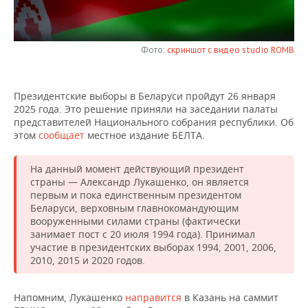
НЕФТЕХИМИЯ
РОЗНИЧНАЯ ТОРГОВЛЯ
НОВОСТИ ТЕХНОЛОГИЙ
МЕРОПРИЯТИЯ
НЕФТЬ
Фото:
скриншот с видео studio ROMB
ТРАНСПОРТ
IT
НОВОСТИ МЕРОПРИЯТИЙ
СПОРТ
ОПК
УСЛУГИ
МЕДИА
ВЫЕЗДНАЯ РЕДАКЦИЯ
НОВОСТИ СПОРТА
ОБЩЕСТВО
Президентские выборы в Беларуси пройдут 26 января
ЭНЕРГЕТИКА
2025 года. Это решение приняли на заседании палаты
ТЕЛЕКОММУНИКАЦИИ
БИЗНЕС-БРАНЧИ
ФУТБОЛ
НОВОСТИ ОБЩЕСТВА
ФОТОГАЛЕРЕЯ
представителей Национального собрания республики. Об
этом
сообщает
местное издание БЕЛТА.
ONLINE-КОНФЕРЕНЦИИ
ХОККЕЙ
ВЛАСТЬ
СЮЖЕТЫ
На данный момент действующий президент
страны — Александр Лукашенко, он является
ОТКРЫТАЯ ЛЕКЦИЯ
БАСКЕТБОЛ
ИНФРАСТРУКТУРА
СПРАВОЧНИК
первым и пока единственным президентом
Беларуси, верховным главнокомандующим
ВОЛЕЙБОЛ
ИСТОРИЯ
СПИСОК ПЕРСОН
ПОЛНАЯ ВЕРСИЯ
вооруженными силами страны (фактически
занимает пост с 20 июля 1994 года). Принимал
КИБЕРСПОРТ
КУЛЬТУРА
СПИСОК КОМПАНИЙ
участие в президентских выборах 1994, 2001, 2006,
2010, 2015 и 2020 годов.
ФИГУРНОЕ КАТАНИЕ
МЕДИЦИНА
Напомним, Лукашенко
направится
в Казань на саммит