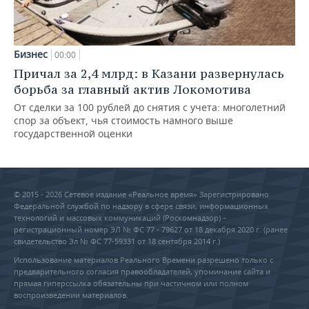
Бизнес
00:00
Причал за 2,4 млрд: в Казани развернулась
борьба за главный актив Локомотива
От сделки за 100 рублей до снятия с учета: многолетний
спор за объект, чья стоимость намного выше
государственной оценки
© 2015 - 2026 Сетевое издание «Реальное время» Зарегистрировано
Федеральной службой по надзору в сфере связи, информационных
технологий и массовых коммуникаций (Роскомнадзор) –
регистрационный номер ЭЛ № ФС 77 - 79627 от 18 декабря 2020 г. (ранее
свидетельство Эл № ФС 77-59331 от 18 сентября 2014 г.)
Использование материалов Реального Времени разрешено только с
предварительного согласия правообладателей, упоминание сайта и
прямая гиперссылка обязательны при частичном или полном
воспроизведении материалов.