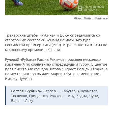
НЕФТЕХИМИЯ
РОЗНИЧНАЯ ТОРГОВЛЯ
НОВОСТИ ТЕХНОЛОГИЙ
МЕРОПРИЯТИЯ
НЕФТЬ
Фото: Динар Фатыхов
ТРАНСПОРТ
IT
НОВОСТИ МЕРОПРИЯТИЙ
СПОРТ
ОПК
УСЛУГИ
МЕДИА
ВЫЕЗДНАЯ РЕДАКЦИЯ
НОВОСТИ СПОРТА
ОБЩЕСТВО
Тренерские штабы «Рубина» и ЦСКА определились со
ЭНЕРГЕТИКА
стартовыми составами команд на матч 9-го тура
ТЕЛЕКОММУНИКАЦИИ
БИЗНЕС-БРАНЧИ
ФУТБОЛ
НОВОСТИ ОБЩЕСТВА
ФОТОГАЛЕРЕЯ
Российской премьер-лиги (РПЛ). Игра начнется в 19.00 по
московскому времени в Казани.
ONLINE-КОНФЕРЕНЦИИ
ХОККЕЙ
ВЛАСТЬ
СЮЖЕТЫ
Рулевой «Рубина» Рашид Рахимов произвел несколько
изменений по сравнению с предыдущим туром. В центре
ОТКРЫТАЯ ЛЕКЦИЯ
БАСКЕТБОЛ
ИНФРАСТРУКТУРА
СПРАВОЧНИК
поля вместо Александра Зотова сыграет Вельдин Ходжа, а
на месте вингера выйдет Марвин Чуни, заменивший
Николу Чумича.
ВОЛЕЙБОЛ
ИСТОРИЯ
СПИСОК ПЕРСОН
ПОЛНАЯ ВЕРСИЯ
КИБЕРСПОРТ
КУЛЬТУРА
СПИСОК КОМПАНИЙ
Ставер — Кабутов, Ашурматов,
Состав «Рубина»:
Тесленко, Грицаенко, Рожков — Иву, Ходжа, Чуни,
Вада — Даку.
ФИГУРНОЕ КАТАНИЕ
МЕДИЦИНА