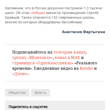
ВОДНЫЕ ВИДЫ СПОРТА
ОБРАЗОВАНИЕ
Напомним, что в России досрочно построили 1,3 тысячи
ХОККЕЙ С МЯЧОМ
ПРОИСШЕСТВИЯ
школ. Об этом
сообщил
министр просвещения Сергей
Кравцов. Также откроются 132 современных школы,
многие из которых оборудованы бассейнами.
Анастасия Фартыгина
Подписывайтесь на
телеграм-канал
,
группу «ВКонтакте»
,
канал в MAX
и
страницу в «Одноклассниках»
«Реального
времени». Ежедневные видео на
Rutube
и
«Дзене»
.
Общество
Власть
Поделитесь в соцсетях