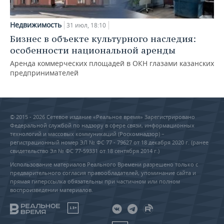
Недвижимость
31 июл, 18:10
Бизнес в объекте культурного наследия:
особенности национальной аренды
Аренда коммерческих площадей в ОКН глазами казанских
предпринимателей
© 2015 - 2026 Сетевое издание «Реальное время» Зарегистрировано
Федеральной службой по надзору в сфере связи, информационных
технологий и массовых коммуникаций (Роскомнадзор) –
регистрационный номер ЭЛ № ФС 77 - 79627 от 18 декабря 2020 г. (ранее
свидетельство Эл № ФС 77-59331 от 18 сентября 2014 г.)
Использование материалов Реального Времени разрешено только с
предварительного согласия правообладателей, упоминание сайта и
прямая гиперссылка обязательны при частичном или полном
воспроизведении материалов.
18+