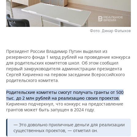
НЕФТЕХИМИЯ
РОЗНИЧНАЯ ТОРГОВЛЯ
НОВОСТИ ТЕХНОЛОГИЙ
МЕРОПРИЯТИЯ
НЕФТЬ
ТРАНСПОРТ
IT
НОВОСТИ МЕРОПРИЯТИЙ
СПОРТ
ОПК
Фото: Динар Фатыхов
УСЛУГИ
МЕДИА
ВЫЕЗДНАЯ РЕДАКЦИЯ
НОВОСТИ СПОРТА
ОБЩЕСТВО
ЭНЕРГЕТИКА
Президент России Владимир Путин выделил из
ТЕЛЕКОММУНИКАЦИИ
БИЗНЕС-БРАНЧИ
ФУТБОЛ
НОВОСТИ ОБЩЕСТВА
ФОТОГАЛЕРЕЯ
резервного фонда 1 млрд рублей на проведение конкурса
для родительских комитетов школ. Об этом сообщил
ONLINE-КОНФЕРЕНЦИИ
ХОККЕЙ
ВЛАСТЬ
СЮЖЕТЫ
первый замруководителя администрации президента
Сергей Кириенко на первом заседании Всероссийского
родительского комитета.
ОТКРЫТАЯ ЛЕКЦИЯ
БАСКЕТБОЛ
ИНФРАСТРУКТУРА
СПРАВОЧНИК
Родительские комитеты смогут получать гранты от 500
ВОЛЕЙБОЛ
ИСТОРИЯ
СПИСОК ПЕРСОН
ПОЛНАЯ ВЕРСИЯ
тыс. до 2 млн рублей на реализацию своих проектов.
Кириенко подчеркнул, что конкурс на предоставление
грантов может быть запущен в 2024 году.
КИБЕРСПОРТ
КУЛЬТУРА
СПИСОК КОМПАНИЙ
ФИГУРНОЕ КАТАНИЕ
МЕДИЦИНА
— Это довольно приличные деньги для реализации
существенных проектов, — отметил он.