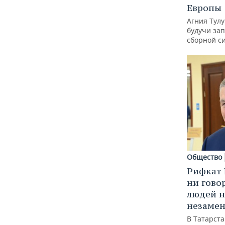
Европы
Агния Тул
будучи зап
сборной с
Общество
Рифкат 
ни гово
людей н
незаме
В Татарст