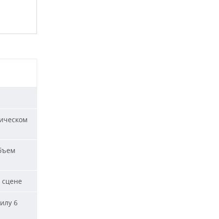
ическом
бъем
 сцене
илу 6