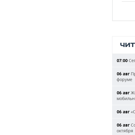
ЧИ
Сег
07:00
Пр
06 авг
форуме
Жи
06 авг
мобильн
«О
06 авг
Со
06 авг
октября