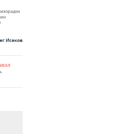
лихорадки
лин
т
ег Исаков
анал
.