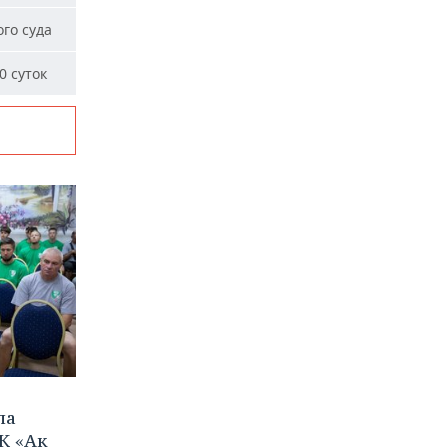
го суда
0 суток
ла
К «Ак