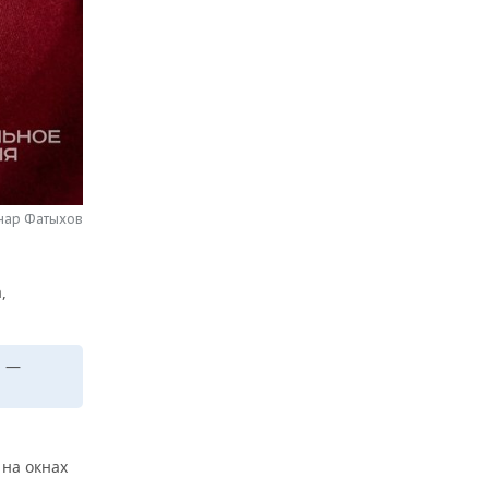
нар Фатыхов
,
, —
 на окнах