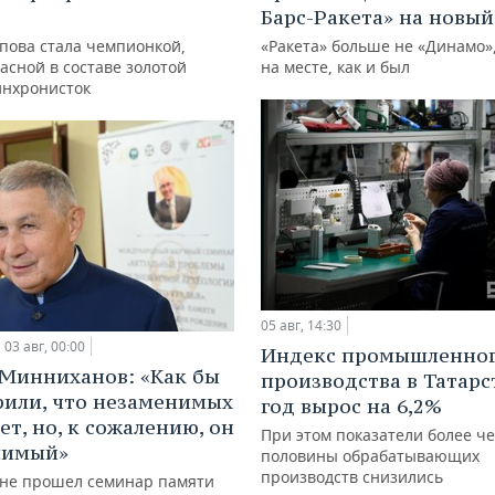
Барс-Ракета» на новый
упова стала чемпионкой,
«Ракета» больше не «Динамо»,
асной в составе золотой
на месте, как и был
инхронисток
05 авг, 14:30
03 авг, 00:00
Индекс промышленно
Минниханов: «Как бы
производства в Татарс
рили, что незаменимых
год вырос на 6,2%
ет, но, к сожалению, он
При этом показатели более ч
нимый»
половины обрабатывающих
производств снизились
ане прошел семинар памяти