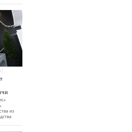
5
т
ычи
ис»
ь
ства из
одства