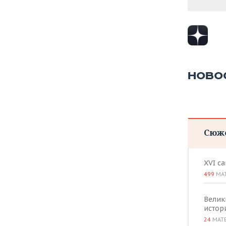
НОВО
Сюж
XVI с
499
МА
Велик
истор
24
МАТ