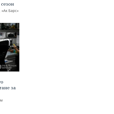
 сезон
 «Ак Барс»
го
тане за
ем