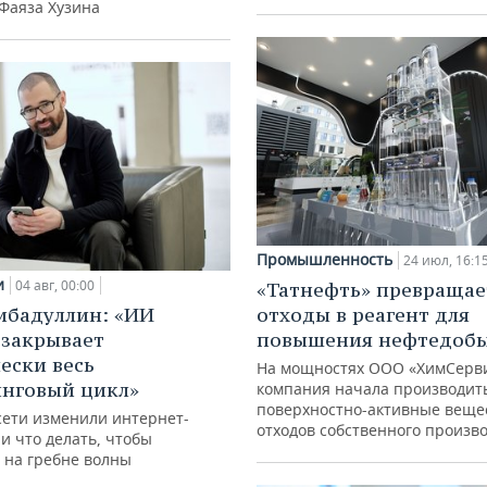
 Фаяза Хузина
Промышленность
24 июл, 16:1
и
04 авг, 00:00
«Татнефть» превращае
ибадуллин: «ИИ
отходы в реагент для
 закрывает
повышения нефтедоб
ески весь
На мощностях ООО «ХимСерв
нговый цикл»
компания начала производит
поверхностно-активные веще
сети изменили интернет-
отходов собственного произв
и что делать, чтобы
 на гребне волны