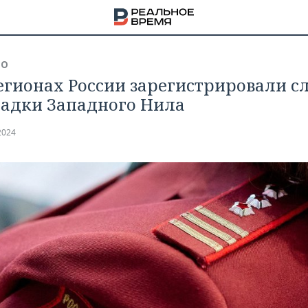
ВО
регионах России зарегистрировали с
адки Западного Нила
2024
НА