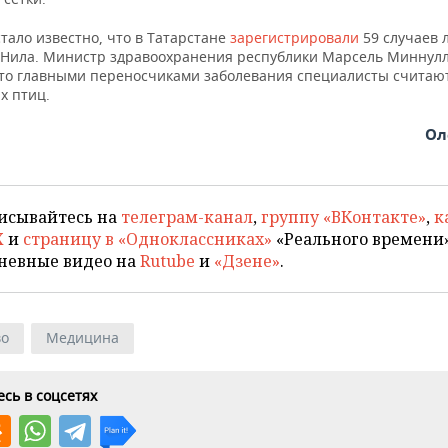
тало известно, что в Татарстане
зарегистрировали
59 случаев 
 Нила. Министр здравоохранения республики Марсель Миннул
что главными переносчиками заболевания специалисты считаю
х птиц.
Ол
исывайтесь на
телеграм-канал
,
группу «ВКонтакте»
,
к
X
и
страницу в «Одноклассниках»
«Реального времени»
невные видео на
Rutube
и
«Дзене»
.
во
Медицина
сь в соцсетях