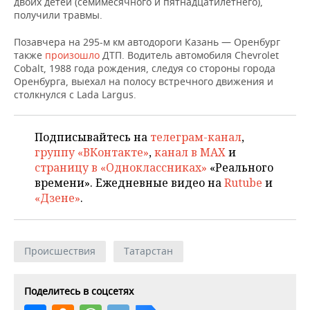
двоих детей (семимесячного и пятнадцатилетнего),
ВОДНЫЕ ВИДЫ СПОРТА
ОБРАЗОВАНИЕ
получили травмы.
ХОККЕЙ С МЯЧОМ
ПРОИСШЕСТВИЯ
Позавчера на 295-м км автодороги Казань — Оренбург
также
произошло
ДТП. Водитель автомобиля Chevrolet
Cobalt, 1988 года рождения, следуя со стороны города
Оренбурга, выехал на полосу встречного движения и
столкнулся с Lada Largus.
Подписывайтесь на
телеграм-канал
,
группу «ВКонтакте»
,
канал в MAX
и
страницу в «Одноклассниках»
«Реального
времени». Ежедневные видео на
Rutube
и
«Дзене»
.
Происшествия
Татарстан
Поделитесь в соцсетях