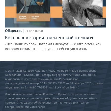
Общество
01 авг, 00:00
Большая история в маленькой комнате
«Все наши вчера» Наталии Гинзбург — книга о том, как
история незаметно разрушает обычную жизнь
© 2015 - 2026 Сетевое издание «Реальное время» Зарегистрировано
Федеральной службой по надзору в сфере связи, информационных
технологий и массовых коммуникаций (Роскомнадзор) –
регистрационный номер ЭЛ № ФС 77 - 79627 от 18 декабря 2020 г. (ранее
свидетельство Эл № ФС 77-59331 от 18 сентября 2014 г.)
Использование материалов Реального Времени разрешено только с
предварительного согласия правообладателей, упоминание сайта и
прямая гиперссылка обязательны при частичном или полном
воспроизведении материалов.