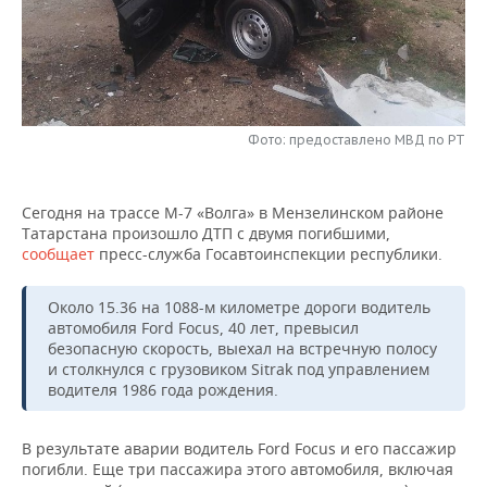
НЕФТЕХИМИЯ
РОЗНИЧНАЯ ТОРГОВЛЯ
НОВОСТИ ТЕХНОЛОГИЙ
МЕРОПРИЯТИЯ
НЕФТЬ
ТРАНСПОРТ
IT
НОВОСТИ МЕРОПРИЯТИЙ
СПОРТ
ОПК
УСЛУГИ
МЕДИА
ВЫЕЗДНАЯ РЕДАКЦИЯ
НОВОСТИ СПОРТА
ОБЩЕСТВО
Фото: предоставлено МВД по РТ
ЭНЕРГЕТИКА
ТЕЛЕКОММУНИКАЦИИ
БИЗНЕС-БРАНЧИ
ФУТБОЛ
НОВОСТИ ОБЩЕСТВА
ФОТОГАЛЕРЕЯ
Сегодня на трассе М-7 «Волга» в Мензелинском районе
Татарстана произошло ДТП с двумя погибшими,
ONLINE-КОНФЕРЕНЦИИ
ХОККЕЙ
ВЛАСТЬ
СЮЖЕТЫ
сообщает
пресс-служба Госавтоинспекции республики.
ОТКРЫТАЯ ЛЕКЦИЯ
БАСКЕТБОЛ
ИНФРАСТРУКТУРА
СПРАВОЧНИК
Около 15.36 на 1088-м километре дороги водитель
автомобиля Ford Focus, 40 лет, превысил
ВОЛЕЙБОЛ
ИСТОРИЯ
СПИСОК ПЕРСОН
ПОЛНАЯ ВЕРСИЯ
безопасную скорость, выехал на встречную полосу
и столкнулся с грузовиком Sitrak под управлением
КИБЕРСПОРТ
КУЛЬТУРА
СПИСОК КОМПАНИЙ
водителя 1986 года рождения.
ФИГУРНОЕ КАТАНИЕ
МЕДИЦИНА
В результате аварии водитель Ford Focus и его пассажир
погибли. Еще три пассажира этого автомобиля, включая