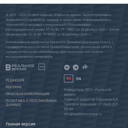
© 2015 - 2026 Сетевое издание «Реальное время» Зарегистрировано
Федеральной службой по надзору в сфере связи, информационных
технологий и массовых коммуникаций (Роскомнадзор) –
регистрационный номер ЭЛ № ФС 77 - 79627 от 18 декабря 2020 г. (ранее
свидетельство Эл № ФС 77-59331 от 18 сентября 2014 г.)
Использование материалов Реального Времени разрешено только с
предварительного согласия правообладателей, упоминание сайта и
прямая гиперссылка обязательны при частичном или полном
воспроизведении материалов.
18+
RU
EN
РЕДАКЦИЯ
РЕКЛАМА
Учредитель ООО «Реальное
ПРАВОВАЯ ИНФОРМАЦИЯ
время»
Главный редактор Саушина А.А.
ПОЛИТИКА О ПЕРСОНАЛЬНЫХ
Телефон редакции: +7 (843) 222-
ДАННЫХ
90-80
info@realnoevremya.ru
Полная версия