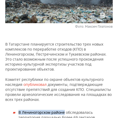
НЕФТЕХИМИЯ
РОЗНИЧНАЯ ТОРГОВЛЯ
НОВОСТИ ТЕХНОЛОГИЙ
МЕРОПРИЯТИЯ
НЕФТЬ
ТРАНСПОРТ
IT
НОВОСТИ МЕРОПРИЯТИЙ
СПОРТ
ОПК
Фото: Максим Платонов
УСЛУГИ
МЕДИА
ВЫЕЗДНАЯ РЕДАКЦИЯ
НОВОСТИ СПОРТА
ОБЩЕСТВО
ЭНЕРГЕТИКА
В Татарстане планируется строительство трех новых
ТЕЛЕКОММУНИКАЦИИ
БИЗНЕС-БРАНЧИ
ФУТБОЛ
НОВОСТИ ОБЩЕСТВА
ФОТОГАЛЕРЕЯ
комплексов по переработке отходов (КПО) в
Лениногорском, Пестречинском и Тукаевском районах.
ONLINE-КОНФЕРЕНЦИИ
ХОККЕЙ
ВЛАСТЬ
СЮЖЕТЫ
Это стало возможным после успешного прохождения
историко-культурной экспертизы участков под
проектирование объектов.
ОТКРЫТАЯ ЛЕКЦИЯ
БАСКЕТБОЛ
ИНФРАСТРУКТУРА
СПРАВОЧНИК
Комитет республики по охране объектов культурного
ВОЛЕЙБОЛ
ИСТОРИЯ
СПИСОК ПЕРСОН
ПОЛНАЯ ВЕРСИЯ
наследия
опубликовал
документы, подтверждающие
отсутствие препятствий для создания КПО. Специалисты
провели археологические исследования на площадках во
КИБЕРСПОРТ
КУЛЬТУРА
СПИСОК КОМПАНИЙ
всех трех районах.
ФИГУРНОЕ КАТАНИЕ
МЕДИЦИНА
В Лениногорском районе
обследовалась
территория площадью более 69 гектаров,