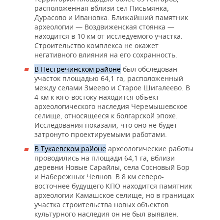
ВОДНЫЕ ВИДЫ СПОРТА
ОБРАЗОВАНИЕ
расположенная вблизи сел Письмянка,
Дурасово и Ивановка. Ближайший памятник
ХОККЕЙ С МЯЧОМ
ПРОИСШЕСТВИЯ
археологии — Воздвиженская стоянка —
находится в 10 км от исследуемого участка.
Строительство комплекса не окажет
негативного влияния на его сохранность.
В Пестречинском районе
был обследован
участок площадью 64,1 га, расположенный
между селами Змеево и Старое Шигалеево. В
4 км к юго-востоку находится объект
археологического наследия Черемышевское
селище, относящееся к болгарской эпохе.
Исследования показали, что оно не будет
затронуто проектируемыми работами.
В Тукаевском районе
археологические работы
проводились на площади 64,1 га, вблизи
деревни Новые Сарайлы, села Сосновый Бор
и Набережных Челнов. В 8 км северо-
восточнее будущего КПО находится памятник
археологии Камашское селище, но в границах
участка строительства новых объектов
культурного наследия он не был выявлен.