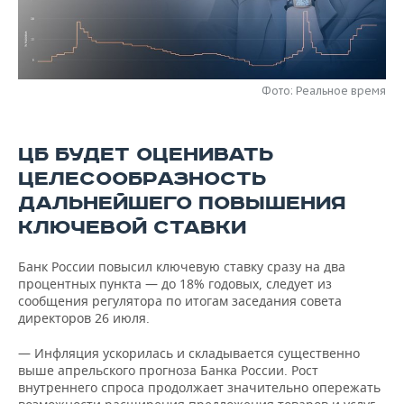
НЕФТЕХИМИЯ
РОЗНИЧНАЯ ТОРГОВЛЯ
НОВОСТИ ТЕХНОЛОГИЙ
МЕРОПРИЯТИЯ
НЕФТЬ
ТРАНСПОРТ
IT
НОВОСТИ МЕРОПРИЯТИЙ
СПОРТ
ОПК
Фото: Реальное время
УСЛУГИ
МЕДИА
ВЫЕЗДНАЯ РЕДАКЦИЯ
НОВОСТИ СПОРТА
ОБЩЕСТВО
ЭНЕРГЕТИКА
ЦБ БУДЕТ ОЦЕНИВАТЬ
ТЕЛЕКОММУНИКАЦИИ
БИЗНЕС-БРАНЧИ
ФУТБОЛ
НОВОСТИ ОБЩЕСТВА
ФОТОГАЛЕРЕЯ
ЦЕЛЕСООБРАЗНОСТЬ
ONLINE-КОНФЕРЕНЦИИ
ХОККЕЙ
ВЛАСТЬ
СЮЖЕТЫ
ДАЛЬНЕЙШЕГО ПОВЫШЕНИЯ
КЛЮЧЕВОЙ СТАВКИ
ОТКРЫТАЯ ЛЕКЦИЯ
БАСКЕТБОЛ
ИНФРАСТРУКТУРА
СПРАВОЧНИК
Банк России повысил ключевую ставку сразу на два
ВОЛЕЙБОЛ
ИСТОРИЯ
СПИСОК ПЕРСОН
ПОЛНАЯ ВЕРСИЯ
процентных пункта — до 18% годовых, следует из
сообщения регулятора по итогам заседания совета
директоров 26 июля.
КИБЕРСПОРТ
КУЛЬТУРА
СПИСОК КОМПАНИЙ
— Инфляция ускорилась и складывается существенно
ФИГУРНОЕ КАТАНИЕ
МЕДИЦИНА
выше апрельского прогноза Банка России. Рост
внутреннего спроса продолжает значительно опережать