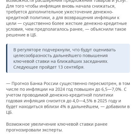
возможности расширения предложения товаров и услуг.
ВОДНЫЕ ВИДЫ СПОРТА
ОБРАЗОВАНИЕ
Для того чтобы инфляция вновь начала снижаться,
требуется дополнительное ужесточение денежно-
ХОККЕЙ С МЯЧОМ
ПРОИСШЕСТВИЯ
кредитной политики, а для возвращения инфляции к
цели — существенно более жесткие денежно-кредитные
условия, чем предполагалось ранее, — объяснили такое
решение в ЦБ.
В регуляторе подчеркнули, что будут оценивать
целесообразность дальнейшего повышения
ключевой ставки на ближайших заседаниях.
Следующее пройдет 13 сентября.
— Прогноз Банка России существенно пересмотрен, в том
числе по инфляции на 2024 год повышен до 6,5—7,0%. С
учетом проводимой денежно-кредитной политики
годовая инфляция снизится до 4,0—4,5% в 2025 году и
будет находиться вблизи 4% в дальнейшем, — добавили в
ЦБ.
Возможное увеличение ключевой ставки ранее
прогнозировали эксперты.