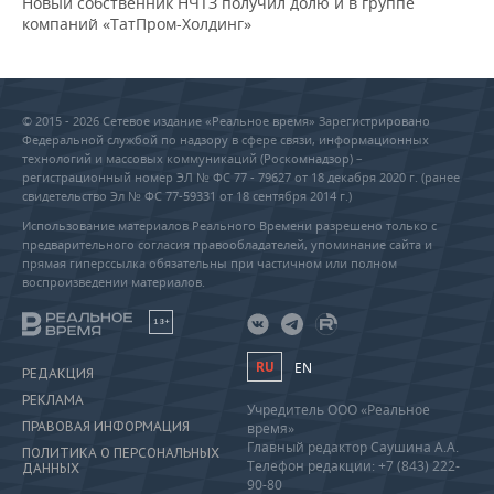
Новый собственник НЧТЗ получил долю и в группе
компаний «ТатПром-Холдинг»
© 2015 - 2026 Сетевое издание «Реальное время» Зарегистрировано
Федеральной службой по надзору в сфере связи, информационных
технологий и массовых коммуникаций (Роскомнадзор) –
регистрационный номер ЭЛ № ФС 77 - 79627 от 18 декабря 2020 г. (ранее
свидетельство Эл № ФС 77-59331 от 18 сентября 2014 г.)
Использование материалов Реального Времени разрешено только с
предварительного согласия правообладателей, упоминание сайта и
прямая гиперссылка обязательны при частичном или полном
воспроизведении материалов.
18+
RU
EN
РЕДАКЦИЯ
РЕКЛАМА
Учредитель ООО «Реальное
ПРАВОВАЯ ИНФОРМАЦИЯ
время»
Главный редактор Саушина А.А.
ПОЛИТИКА О ПЕРСОНАЛЬНЫХ
Телефон редакции: +7 (843) 222-
ДАННЫХ
90-80