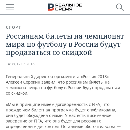
РЕГИОНЫ
СПОРТ
Россиянам билеты на чемпионат
БАШКОРТОСТАН
НОВОСТИ
мира по футболу в России будут
ТАТАРСТАН
АНАЛИТИКА
продаваться со скидкой
УДМУРТИЯ
НОВОСТИ АНАЛИТИКИ
ЭКОНОМИКА
14:38, 12.05.2016
ДЕКЛАРАЦИИ О ДОХОДАХ
НОВОСТИ ЭКОНОМИКИ
ПРОМЫШЛЕННОСТЬ
Генеральный директор оргкомитета «Россия 2018»
Алексей Сорокин заявил, что россиянам билеты на
КОРОЛИ ГОСЗАКАЗА ПФО
ФИНАНСЫ
НОВОСТИ
НЕДВИЖИМОСТЬ
чемпионат мира по футболу в России будут продаваться
ПРОМЫШЛЕННОСТИ
со скидкой.
ВУЗЫ ТАТАРСТАНА
БАНКИ
НОВОСТИ НЕДВИЖИМОСТИ
АВТО
«Мы в принципе имеем договоренность с FIFA, что
АГРОПРОМ
прежде чем билетная программа будет опубликована,
КОМУ ПРИНАДЛЕЖАТ
БЮДЖЕТ
НОВОСТИ АВТО
БИЗНЕС
она будет обсуждена с нами. У нас есть письменное
ТОРГОВЫЕ ЦЕНТРЫ
МАШИНОСТРОЕНИЕ
заверение от FIFA, что она будет для россиян с
ТАТАРСТАНА
определенным дисконтом. Остальные обстоятельства —
ИНВЕСТИЦИИ
НОВОСТИ БИЗНЕСА
ТЕХНОЛОГИИ