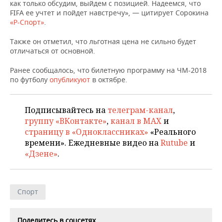
НЕФТЕХИМИЯ
как только обсудим, выйдем с позицией. Надеемся, что
FIFA ее учтет и пойдет навстречу», — цитирует Сорокина
РОЗНИЧНАЯ ТОРГОВЛЯ
НОВОСТИ ТЕХНОЛОГИЙ
МЕРОПРИЯТИЯ
«Р-Спорт»
.
НЕФТЬ
ТРАНСПОРТ
IT
НОВОСТИ МЕРОПРИЯТИЙ
СПОРТ
Также он отметил, что льготная цена не сильно будет
ОПК
отличаться от основной.
УСЛУГИ
МЕДИА
ВЫЕЗДНАЯ РЕДАКЦИЯ
НОВОСТИ СПОРТА
ОБЩЕСТВО
Ранее сообщалось, что билетную программу на ЧМ-2018
ЭНЕРГЕТИКА
по футболу
опубликуют
в октябре.
ТЕЛЕКОММУНИКАЦИИ
БИЗНЕС-БРАНЧИ
ФУТБОЛ
НОВОСТИ ОБЩЕСТВА
ФОТОГАЛЕРЕЯ
ONLINE-КОНФЕРЕНЦИИ
ХОККЕЙ
ВЛАСТЬ
Подписывайтесь на
телеграм-канал
,
СЮЖЕТЫ
группу «ВКонтакте»
,
канал в MAX
и
страницу в «Одноклассниках»
«Реального
ОТКРЫТАЯ ЛЕКЦИЯ
БАСКЕТБОЛ
ИНФРАСТРУКТУРА
СПРАВОЧНИК
времени». Ежедневные видео на
Rutube
и
«Дзене»
.
ВОЛЕЙБОЛ
ИСТОРИЯ
СПИСОК ПЕРСОН
ПОЛНАЯ ВЕРСИЯ
КИБЕРСПОРТ
КУЛЬТУРА
СПИСОК КОМПАНИЙ
Спорт
ФИГУРНОЕ КАТАНИЕ
МЕДИЦИНА
Поделитесь в соцсетях