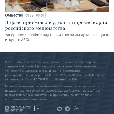
Общество
08 авг, 00:00
В Доме приемов обсудили татарские корни
российского меценатства
Завершается работа над новой книгой «Квартал изящных
искусств ASG»
© 2015 - 2026 Сетевое издание «Реальное время» Зарегистрировано
Федеральной службой по надзору в сфере связи, информационных
технологий и массовых коммуникаций (Роскомнадзор) –
регистрационный номер ЭЛ № ФС 77 - 79627 от 18 декабря 2020 г. (ранее
свидетельство Эл № ФС 77-59331 от 18 сентября 2014 г.)
Использование материалов Реального Времени разрешено только с
предварительного согласия правообладателей, упоминание сайта и
прямая гиперссылка обязательны при частичном или полном
воспроизведении материалов.
18+