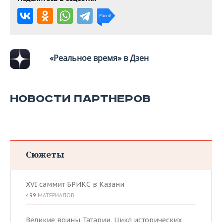
ВОДНЫЕ ВИДЫ СПОРТА
ОБРАЗОВАНИЕ
ХОККЕЙ С МЯЧОМ
ПРОИСШЕСТВИЯ
«Реальное время» в Дзен
НОВОСТИ ПАРТНЕРОВ
Сюжеты
XVI саммит БРИКС в Казани
499
МАТЕРИАЛОВ
Великие воины Татарии. Цикл исторических