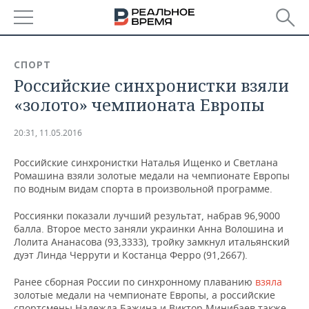
РЕГИОНЫ
СПОРТ
Российские синхронистки взяли
БАШКОРТОСТАН
НОВОСТИ
«золото» чемпионата Европы
ТАТАРСТАН
АНАЛИТИКА
20:31, 11.05.2016
УДМУРТИЯ
НОВОСТИ АНАЛИТИКИ
ЭКОНОМИКА
Российские синхронистки Наталья Ищенко и Светлана
Ромашина взяли золотые медали на чемпионате Европы
ДЕКЛАРАЦИИ О ДОХОДАХ
НОВОСТИ ЭКОНОМИКИ
ПРОМЫШЛЕННОСТЬ
по водным видам спорта в произвольной программе.
КОРОЛИ ГОСЗАКАЗА ПФО
ФИНАНСЫ
НОВОСТИ
НЕДВИЖИМОСТЬ
Россиянки показали лучший результат, набрав 96,9000
ПРОМЫШЛЕННОСТИ
балла. Второе место заняли украинки Анна Волошина и
ВУЗЫ ТАТАРСТАНА
БАНКИ
НОВОСТИ НЕДВИЖИМОСТИ
АВТО
Лолита Ананасова (93,3333), тройку замкнул итальянский
АГРОПРОМ
дуэт Линда Черрути и Костанца Ферро (91,2667).
КОМУ ПРИНАДЛЕЖАТ
БЮДЖЕТ
НОВОСТИ АВТО
БИЗНЕС
ТОРГОВЫЕ ЦЕНТРЫ
МАШИНОСТРОЕНИЕ
Ранее сборная России по синхронному плаванию
взяла
ТАТАРСТАНА
золотые медали на чемпионате Европы, а российские
ИНВЕСТИЦИИ
НОВОСТИ БИЗНЕСА
ТЕХНОЛОГИИ
спортсмены Надежда Бажина и Виктор Минибаев также