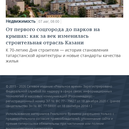
Недвижимость
07 авг, 08:00
От первого соцгорода до парков на
крышах: как за век изменилась
строительная отрасль Казани
К 70-летию Дня строителя — история становления
татарстанской архитектуры и новые стандарты качества
жилья
© 2015 - 2026 Сетевое издание «Реальное время» Зарегистрировано
Федеральной службой по надзору в сфере связи, информационных
технологий и массовых коммуникаций (Роскомнадзор) –
регистрационный номер ЭЛ № ФС 77 - 79627 от 18 декабря 2020 г. (ранее
свидетельство Эл № ФС 77-59331 от 18 сентября 2014 г.)
Использование материалов Реального Времени разрешено только с
предварительного согласия правообладателей, упоминание сайта и
прямая гиперссылка обязательны при частичном или полном
воспроизведении материалов.