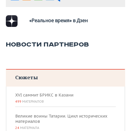
ВОДНЫЕ ВИДЫ СПОРТА
ОБРАЗОВАНИЕ
ХОККЕЙ С МЯЧОМ
ПРОИСШЕСТВИЯ
«Реальное время» в Дзен
НОВОСТИ ПАРТНЕРОВ
Сюжеты
XVI саммит БРИКС в Казани
499
МАТЕРИАЛОВ
Великие воины Татарии. Цикл исторических
материалов
24
МАТЕРИАЛА