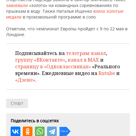
НЕФТЕХИМИЯ
завоевали
«золото» на командных соревнованиях по
прыжкам в воду. Также Наталья Ищенко
РОЗНИЧНАЯ ТОРГОВЛЯ
НОВОСТИ ТЕХНОЛОГИЙ
взяла золотые
МЕРОПРИЯТИЯ
НЕФТЬ
медали
в произвольной программе в соло.
ТРАНСПОРТ
IT
НОВОСТИ МЕРОПРИЯТИЙ
СПОРТ
Отметим, что чемпионат Европы пройдет с 9 по 22 мая в
ОПК
Лондоне.
УСЛУГИ
МЕДИА
ВЫЕЗДНАЯ РЕДАКЦИЯ
НОВОСТИ СПОРТА
ОБЩЕСТВО
ЭНЕРГЕТИКА
Подписывайтесь на
телеграм-канал
,
ТЕЛЕКОММУНИКАЦИИ
БИЗНЕС-БРАНЧИ
ФУТБОЛ
НОВОСТИ ОБЩЕСТВА
ФОТОГАЛЕРЕЯ
группу «ВКонтакте»
,
канал в MAX
и
страницу в «Одноклассниках»
«Реального
ONLINE-КОНФЕРЕНЦИИ
ХОККЕЙ
ВЛАСТЬ
СЮЖЕТЫ
времени». Ежедневные видео на
Rutube
и
«Дзене»
.
ОТКРЫТАЯ ЛЕКЦИЯ
БАСКЕТБОЛ
ИНФРАСТРУКТУРА
СПРАВОЧНИК
ВОЛЕЙБОЛ
ИСТОРИЯ
СПИСОК ПЕРСОН
ПОЛНАЯ ВЕРСИЯ
Спорт
КИБЕРСПОРТ
КУЛЬТУРА
СПИСОК КОМПАНИЙ
Поделитесь в соцсетях
ФИГУРНОЕ КАТАНИЕ
МЕДИЦИНА