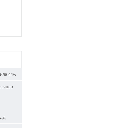
сила 44%
есяцев
ПДД