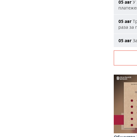
У 
05 авг
платеже
Тр
05 авг
раза за 
За
05 авг