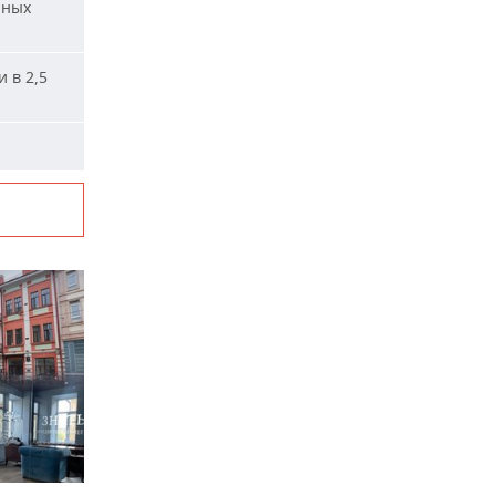
нных
 в 2,5