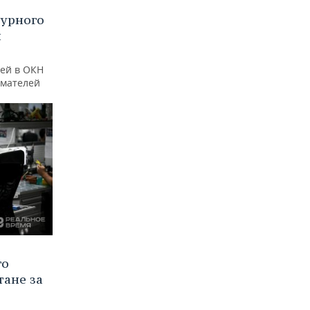
турного
и
ей в ОКН
имателей
го
тане за