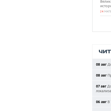
Велик
истор
24
МАТ
ЧИ
До
08 авг
Пр
08 авг
До
07 авг
локализ
В 
06 авг