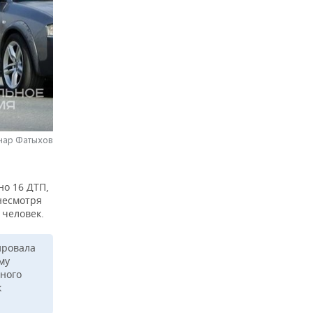
нар Фатыхов
но 16 ДТП,
несмотря
 человек.
ировала
му
ьного
к