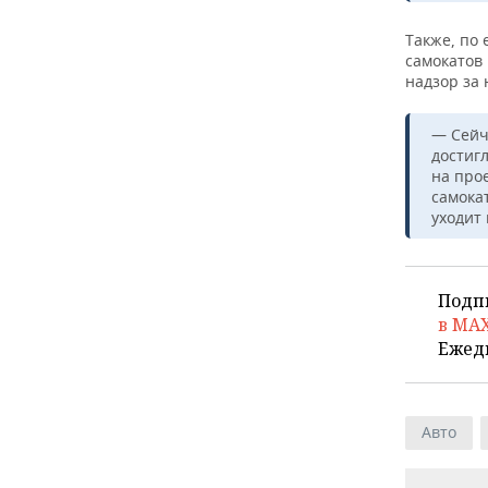
ВОДНЫЕ ВИДЫ СПОРТА
ОБРАЗОВАНИЕ
Также, по 
ХОККЕЙ С МЯЧОМ
ПРОИСШЕСТВИЯ
самокатов
надзор за 
— Сейч
достиг
на про
самока
уходит 
Подп
в MA
Ежед
Авто