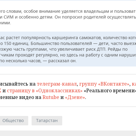
его словам, особое внимание уделяется владельцам и пользова
 и СИМ и особенно детям. Он попросил родителей осуществлят
ними.
ас растет популярность каршеринга самокатов, количество ко
ло 150 единиц. Большинство пользователей — дети, часто вы
езжую часть группами, что увеличивает риск ДТП. Рейды по
тчикам проходят регулярно, но здесь на работу с одним наруш
по несколько часов, — рассказал он.
исывайтесь на
телеграм-канал
,
группу «ВКонтакте»
,
к
X
и
страницу в «Одноклассниках»
«Реального времени»
невные видео на
Rutube
и
«Дзене»
.
Общество
Татарстан