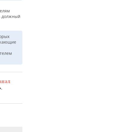
телям
ь должный
торых
езжающие
ителем
анал
.