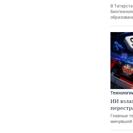
В Татарст
биотехноло
образован
Технологи
ИИ взла
перестр
Главные т
минувшей