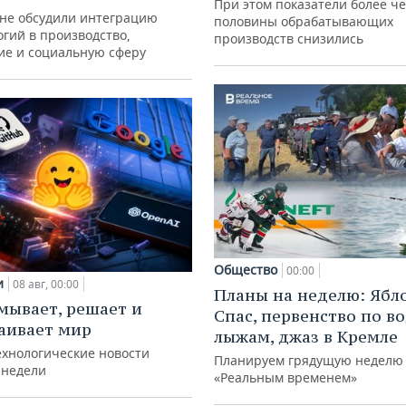
При этом показатели более ч
ане обсудили интеграцию
половины обрабатывающих
гий в производство,
производств снизились
ие и социальную сферу
Общество
00:00
и
08 авг, 00:00
Планы на неделю: Ябл
мывает, решает и
Спас, первенство по 
аивает мир
лыжам, джаз в Кремле
ехнологические новости
Планируем грядущую неделю 
 недели
«Реальным временем»