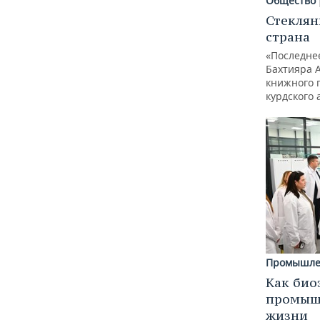
Общество
Стеклян
страна
«Последне
Бахтияра 
книжного 
курдского 
Промышле
Как био
промышл
жизни