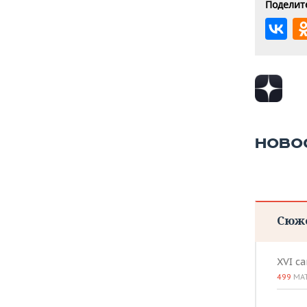
Поделите
НОВО
Сюж
XVI с
499
МА