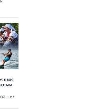
ем
очный
водным
вместе с