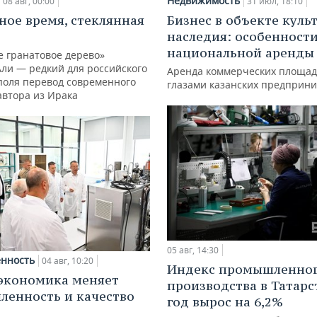
Недвижимость
08 авг, 00:00
31 июл, 18:10
ное время, стеклянная
Бизнес в объекте куль
наследия: особенност
национальной аренды
е гранатовое дерево»
Али — редкий для российского
Аренда коммерческих площад
поля перевод современного
глазами казанских предприн
автора из Ирака
05 авг, 14:30
нность
04 авг, 10:20
Индекс промышленно
экономика меняет
производства в Татарс
енность и качество
год вырос на 6,2%