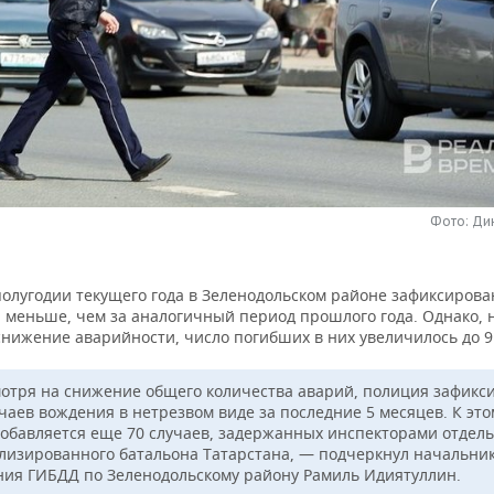
Фото: Ди
полугодии текущего года в Зеленодольском районе зафиксирова
% меньше, чем за аналогичный период прошлого года. Однако, 
снижение аварийности, число погибших в них увеличилось до 9
отря на снижение общего количества аварий, полиция зафикс
учаев вождения в нетрезвом виде за последние 5 месяцев. К это
добавляется еще 70 случаев, задержанных инспекторами отдел
лизированного батальона Татарстана, — подчеркнул начальни
ния ГИБДД по Зеленодольскому району Рамиль Идиятуллин.