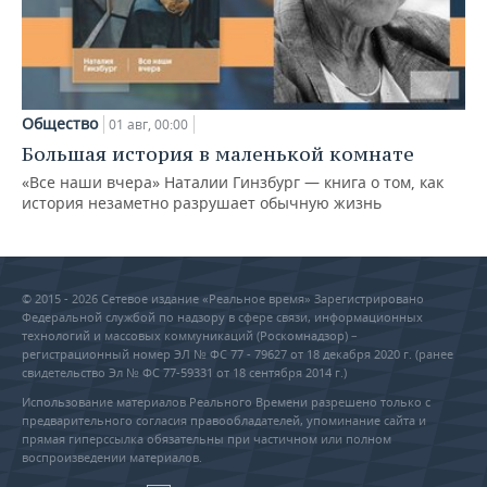
Общество
01 авг, 00:00
Большая история в маленькой комнате
«Все наши вчера» Наталии Гинзбург — книга о том, как
история незаметно разрушает обычную жизнь
© 2015 - 2026 Сетевое издание «Реальное время» Зарегистрировано
Федеральной службой по надзору в сфере связи, информационных
технологий и массовых коммуникаций (Роскомнадзор) –
регистрационный номер ЭЛ № ФС 77 - 79627 от 18 декабря 2020 г. (ранее
свидетельство Эл № ФС 77-59331 от 18 сентября 2014 г.)
Использование материалов Реального Времени разрешено только с
предварительного согласия правообладателей, упоминание сайта и
прямая гиперссылка обязательны при частичном или полном
воспроизведении материалов.