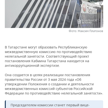
НЕФТЕХИМИЯ
РОЗНИЧНАЯ ТОРГОВЛЯ
НОВОСТИ ТЕХНОЛОГИЙ
МЕРОПРИЯТИЯ
НЕФТЬ
ТРАНСПОРТ
IT
НОВОСТИ МЕРОПРИЯТИЙ
СПОРТ
ОПК
УСЛУГИ
МЕДИА
ВЫЕЗДНАЯ РЕДАКЦИЯ
НОВОСТИ СПОРТА
ОБЩЕСТВО
Фото: Максим Платонов
ЭНЕРГЕТИКА
ТЕЛЕКОММУНИКАЦИИ
БИЗНЕС-БРАНЧИ
ФУТБОЛ
НОВОСТИ ОБЩЕСТВА
ФОТОГАЛЕРЕЯ
В Татарстане могут образовать Республиканскую
межведомственную комиссию по противодействию
ONLINE-КОНФЕРЕНЦИИ
ХОККЕЙ
ВЛАСТЬ
СЮЖЕТЫ
нелегальной занятости. Соответствующий проект
постановления Кабмина Татарстана находится на
ОТКРЫТАЯ ЛЕКЦИЯ
БАСКЕТБОЛ
ИНФРАСТРУКТУРА
СПРАВОЧНИК
антикоррупционной экспертизе.
Она создается в целях реализации постановления
ВОЛЕЙБОЛ
ИСТОРИЯ
СПИСОК ПЕРСОН
ПОЛНАЯ ВЕРСИЯ
правительства России от 3 мая 2024 года «Об
утверждении Положения о создании и деятельности
КИБЕРСПОРТ
КУЛЬТУРА
СПИСОК КОМПАНИЙ
межведомственных комиссий субъектов Российской
Федерации по противодействию нелегальной занятости».
ФИГУРНОЕ КАТАНИЕ
МЕДИЦИНА
Председателем комиссии станет первый вице-