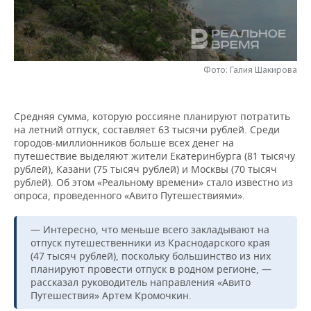
НЕФТЕХИМИЯ
РОЗНИЧНАЯ ТОРГОВЛЯ
НОВОСТИ ТЕХНОЛОГИЙ
МЕРОПРИЯТИЯ
НЕФТЬ
ТРАНСПОРТ
IT
НОВОСТИ МЕРОПРИЯТИЙ
СПОРТ
ОПК
Фото: Галия Шакирова
УСЛУГИ
МЕДИА
ВЫЕЗДНАЯ РЕДАКЦИЯ
НОВОСТИ СПОРТА
ОБЩЕСТВО
ЭНЕРГЕТИКА
Средняя сумма, которую россияне планируют потратить
ТЕЛЕКОММУНИКАЦИИ
БИЗНЕС-БРАНЧИ
ФУТБОЛ
НОВОСТИ ОБЩЕСТВА
ФОТОГАЛЕРЕЯ
на летний отпуск, составляет 63 тысячи рублей. Среди
городов-миллионников больше всех денег на
ONLINE-КОНФЕРЕНЦИИ
ХОККЕЙ
ВЛАСТЬ
СЮЖЕТЫ
путешествие выделяют жители Екатеринбурга (81 тысячу
рублей), Казани (75 тысяч рублей) и Москвы (70 тысяч
рублей). Об этом «Реальному времени» стало известно из
ОТКРЫТАЯ ЛЕКЦИЯ
БАСКЕТБОЛ
ИНФРАСТРУКТУРА
СПРАВОЧНИК
опроса, проведенного «Авито Путешествиями».
ВОЛЕЙБОЛ
ИСТОРИЯ
СПИСОК ПЕРСОН
ПОЛНАЯ ВЕРСИЯ
— Интересно, что меньше всего закладывают на
отпуск путешественники из Краснодарского края
КИБЕРСПОРТ
КУЛЬТУРА
СПИСОК КОМПАНИЙ
(47 тысяч рублей), поскольку большинство из них
планируют провести отпуск в родном регионе, —
ФИГУРНОЕ КАТАНИЕ
МЕДИЦИНА
рассказал руководитель направления «Авито
Путешествия» Артем Кромочкин.