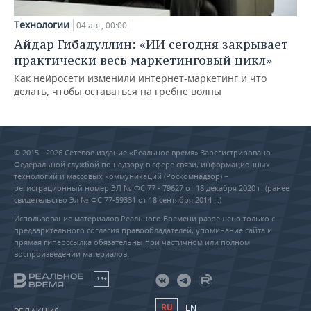
Технологии
04 авг, 00:00
Айдар Гибадуллин: «ИИ сегодня закрывает
практически весь маркетинговый цикл»
Как нейросети изменили интернет-маркетинг и что
делать, чтобы оставаться на гребне волны
© 2015 - 2026 Сетевое издание «Реальное время» Зарегистрировано
Федеральной службой по надзору в сфере связи, информационных
технологий и массовых коммуникаций (Роскомнадзор) –
регистрационный номер ЭЛ № ФС 77 - 79627 от 18 декабря 2020 г. (ранее
свидетельство Эл № ФС 77-59331 от 18 сентября 2014 г.)
Использование материалов Реального Времени разрешено только с
предварительного согласия правообладателей, упоминание сайта и
прямая гиперссылка обязательны при частичном или полном
воспроизведении материалов.
18+
RU
EN