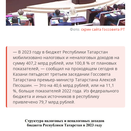
НЕФТЕХИМИЯ
РОЗНИЧНАЯ ТОРГОВЛЯ
НОВОСТИ ТЕХНОЛОГИЙ
МЕРОПРИЯТИЯ
НЕФТЬ
ТРАНСПОРТ
IT
НОВОСТИ МЕРОПРИЯТИЙ
СПОРТ
ОПК
Фото:
скрин сайта Госсовета РТ
УСЛУГИ
МЕДИА
ВЫЕЗДНАЯ РЕДАКЦИЯ
НОВОСТИ СПОРТА
ОБЩЕСТВО
ЭНЕРГЕТИКА
ТЕЛЕКОММУНИКАЦИИ
БИЗНЕС-БРАНЧИ
ФУТБОЛ
НОВОСТИ ОБЩЕСТВА
ФОТОГАЛЕРЕЯ
— В 2023 году в бюджет Республики Татарстан
мобилизовано налоговых и неналоговых доходов на
сумму 407,2 млрд рублей, или 100,8 % от плановых
ONLINE-КОНФЕРЕНЦИИ
ХОККЕЙ
ВЛАСТЬ
СЮЖЕТЫ
показателей, — сообщил на проходящем сегодня в
Казани пятьдесят третьем заседании Госсовета
ОТКРЫТАЯ ЛЕКЦИЯ
БАСКЕТБОЛ
ИНФРАСТРУКТУРА
СПРАВОЧНИК
Татарстана премьер-министр Татарстана Алексей
Песошин. — Это на 40,6 млрд рублей, или на 11,1
%, больше показателей 2022 года. Из федерального
ВОЛЕЙБОЛ
ИСТОРИЯ
СПИСОК ПЕРСОН
ПОЛНАЯ ВЕРСИЯ
бюджета и иных источников в республику
привлечено 79,7 млрд рублей.
КИБЕРСПОРТ
КУЛЬТУРА
СПИСОК КОМПАНИЙ
ФИГУРНОЕ КАТАНИЕ
МЕДИЦИНА