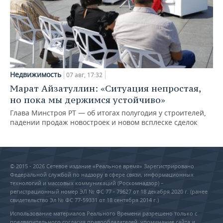
Недвижимость
07 авг, 17:32
Марат Айзатуллин: «Ситуация непростая,
но пока мы держимся устойчиво»
Глава Минстроя РТ — об итогах полугодия у строителей,
падении продаж новостроек и новом всплеске сделок
© 2015 - 2026 Сетевое издание «Реальное время» Зарегистрировано
Федеральной службой по надзору в сфере связи, информационных
технологий и массовых коммуникаций (Роскомнадзор) –
регистрационный номер ЭЛ № ФС 77 - 79627 от 18 декабря 2020 г. (ранее
свидетельство Эл № ФС 77-59331 от 18 сентября 2014 г.)
Использование материалов Реального Времени разрешено только с
предварительного согласия правообладателей, упоминание сайта и