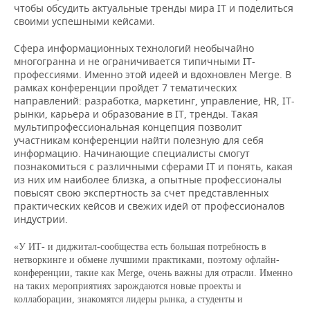
НЕФТЕХИМИЯ
чтобы обсудить актуальные тренды мира IT и поделиться
своими успешными кейсами.
РОЗНИЧНАЯ ТОРГОВЛЯ
НОВОСТИ ТЕХНОЛОГИЙ
МЕРОПРИЯТИЯ
НЕФТЬ
Сфера информационных технологий необычайно
ТРАНСПОРТ
IT
НОВОСТИ МЕРОПРИЯТИЙ
СПОРТ
многогранна и не ограничивается типичными IT-
ОПК
профессиями. Именно этой идеей и вдохновлен Merge. В
рамках конференции пройдет 7 тематических
УСЛУГИ
МЕДИА
ВЫЕЗДНАЯ РЕДАКЦИЯ
НОВОСТИ СПОРТА
ОБЩЕСТВО
ЭНЕРГЕТИКА
направлений: разработка, маркетинг, управление, HR, IT-
рынки, карьера и образование в IT, тренды. Такая
ТЕЛЕКОММУНИКАЦИИ
БИЗНЕС-БРАНЧИ
ФУТБОЛ
НОВОСТИ ОБЩЕСТВА
ФОТОГАЛЕРЕЯ
мультипрофессиональная концепция позволит
участникам конференции найти полезную для себя
ONLINE-КОНФЕРЕНЦИИ
ХОККЕЙ
ВЛАСТЬ
СЮЖЕТЫ
информацию. Начинающие специалисты смогут
познакомиться с различными сферами IT и понять, какая
из них им наиболее близка, а опытные профессионалы
ОТКРЫТАЯ ЛЕКЦИЯ
БАСКЕТБОЛ
ИНФРАСТРУКТУРА
СПРАВОЧНИК
повысят свою экспертность за счет представленных
практических кейсов и свежих идей от профессионалов
ВОЛЕЙБОЛ
ИСТОРИЯ
СПИСОК ПЕРСОН
ПОЛНАЯ ВЕРСИЯ
индустрии.
«У ИТ- и диджитал-сообщества есть большая потребность в
КИБЕРСПОРТ
КУЛЬТУРА
СПИСОК КОМПАНИЙ
нетворкинге и обмене лучшими практиками, поэтому офлайн-
конференции, такие как Merge, очень важны для отрасли. Именно
ФИГУРНОЕ КАТАНИЕ
МЕДИЦИНА
на таких мероприятиях зарождаются новые проекты и
коллаборации, знакомятся лидеры рынка, а студенты и