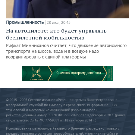
Промышленность
28 июл, 20:45
На автопилоте: кто будет управлять
беспилотной мобильностью
Рифкат Минниханов считает, что движение автономного
транспорта на шоссе, воде и в воздухе надо
координировать с единой платформы
© 2015 - 2026 Сетевое издание «Реальное время» Зарегистрировано
Федеральной службой по надзору в сфере связи, информационных
технологий и массовых коммуникаций (Роскомнадзор) –
регистрационный номер ЭЛ № ФС 77 - 79627 от 18 декабря 2020 г. (ранее
свидетельство Эл № ФС 77-59331 от 18 сентября 2014 г.)
Использование материалов Реального Времени разрешено только с
предварительного согласия правообладателей, упоминание сайта и