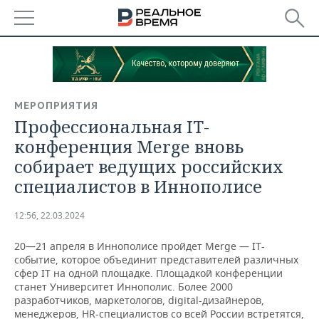
РЕГИОНЫ
БАШКОРТОСТАН
НОВОСТИ
МЕРОПРИЯТИЯ
ТАТАРСТАН
АНАЛИТИКА
Профессиональная IT-
конференция Merge вновь
УДМУРТИЯ
НОВОСТИ АНАЛИТИКИ
ЭКОНОМИКА
собирает ведущих российских
специалистов в Иннополисе
ДЕКЛАРАЦИИ О ДОХОДАХ
НОВОСТИ ЭКОНОМИКИ
ПРОМЫШЛЕННОСТЬ
КОРОЛИ ГОСЗАКАЗА ПФО
ФИНАНСЫ
НОВОСТИ
НЕДВИЖИМОСТЬ
12:56, 22.03.2024
ПРОМЫШЛЕННОСТИ
20—21 апреля в Иннополисе пройдет Merge — IT-
ВУЗЫ ТАТАРСТАНА
БАНКИ
НОВОСТИ НЕДВИЖИМОСТИ
АВТО
АГРОПРОМ
событие, которое объединит представителей различных
сфер IT на одной площадке. Площадкой конференции
КОМУ ПРИНАДЛЕЖАТ
БЮДЖЕТ
НОВОСТИ АВТО
БИЗНЕС
станет Университет Иннополис. Более 2000
ТОРГОВЫЕ ЦЕНТРЫ
МАШИНОСТРОЕНИЕ
разработчиков, маркетологов, digital-дизайнеров,
ТАТАРСТАНА
ИНВЕСТИЦИИ
НОВОСТИ БИЗНЕСА
ТЕХНОЛОГИИ
менеджеров, HR-специалистов со всей России встретятся,