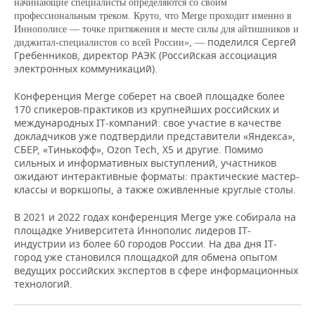
ВОДНЫЕ ВИДЫ СПОРТА
ОБРАЗОВАНИЕ
начинающие специалисты определяются со своим
профессиональным треком. Круто, что Merge проходит именно в
Иннополисе — точке притяжения и месте силы для айтишников и
ХОККЕЙ С МЯЧОМ
ПРОИСШЕСТВИЯ
поделился Сергей
диджитал-специалистов со всей России», —
Гребенников, директор РАЭК (Российская ассоциация
электронных коммуникаций).
Конференция Merge соберет на своей площадке более
170 спикеров-практиков из крупнейших российских и
международных IT-компаний: свое участие в качестве
докладчиков уже подтвердили представители «Яндекса»,
СБЕР, «Тинькофф», Ozon Tech, X5 и другие. Помимо
сильных и информативных выступлений, участников
ожидают интерактивные форматы: практические мастер-
классы и воркшопы, а также оживленные круглые столы.
В 2021 и 2022 годах конференция Merge уже собирала на
площадке Университета Иннополис лидеров IT-
индустрии из более 60 городов России. На два дня IT-
город уже становился площадкой для обмена опытом
ведущих российских экспертов в сфере информационных
технологий.