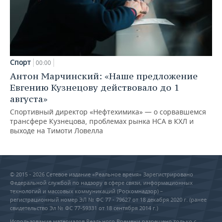
Спорт
00:00
Антон Марчинский: «Наше предложение
Евгению Кузнецову действовало до 1
августа»
Спортивный директор «Нефтехимика» — о сорвавшемся
трансфере Кузнецова, проблемах рынка НСА в КХЛ и
выходе на Тимоти Ловелла
© 2015 - 2026 Сетевое издание «Реальное время» Зарегистрировано
Федеральной службой по надзору в сфере связи, информационных
технологий и массовых коммуникаций (Роскомнадзор) –
регистрационный номер ЭЛ № ФС 77 - 79627 от 18 декабря 2020 г. (ранее
свидетельство Эл № ФС 77-59331 от 18 сентября 2014 г.)
Использование материалов Реального Времени разрешено только с