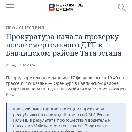
РЕГИОНЫ
ПРОИСШЕСТВИЯ
Прокуратура начала проверку
БАШКОРТОСТАН
НОВОСТИ
после смертельного ДТП в
ТАТАРСТАН
АНАЛИТИКА
Бавлинском районе Татарстана
УДМУРТИЯ
НОВОСТИ АНАЛИТИКИ
ЭКОНОМИКА
21:54, 17.02.2024
ДЕКЛАРАЦИИ О ДОХОДАХ
НОВОСТИ ЭКОНОМИКИ
ПРОМЫШЛЕННОСТЬ
По предварительным данным, 17 февраля около 19.40 на
трассе Р-239 Казань — Оренбург в Бавлинском районе
КОРОЛИ ГОСЗАКАЗА ПФО
ФИНАНСЫ
НОВОСТИ
НЕДВИЖИМОСТЬ
Татарстана попали в ДТП автомобили Kia K5 и Volkswagen
ПРОМЫШЛЕННОСТИ
Polo.
ВУЗЫ ТАТАРСТАНА
БАНКИ
НОВОСТИ НЕДВИЖИМОСТИ
АВТО
АГРОПРОМ
Как сообщил старший помощник прокурора
республики по взаимодействию со СМИ Руслан
КОМУ ПРИНАДЛЕЖАТ
БЮДЖЕТ
НОВОСТИ АВТО
БИЗНЕС
ТОРГОВЫЕ ЦЕНТРЫ
МАШИНОСТРОЕНИЕ
Галиев, в результате происшествия водитель и
ТАТАРСТАНА
пассажир Volkswagen скончались. Водитель и
ИНВЕСТИЦИИ
НОВОСТИ БИЗНЕСА
ТЕХНОЛОГИИ
пассажир второго автомобиля были