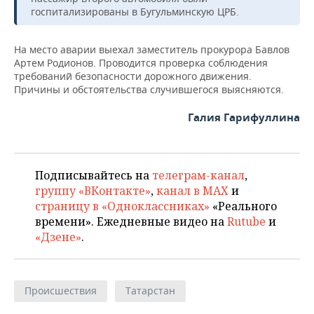
НЕФТЕХИМИЯ
госпитализированы в Бугульминскую ЦРБ.
РОЗНИЧНАЯ ТОРГОВЛЯ
НОВОСТИ ТЕХНОЛОГИЙ
МЕРОПРИЯТИЯ
НЕФТЬ
На место аварии выехал заместитель прокурора Бавлов
ТРАНСПОРТ
IT
НОВОСТИ МЕРОПРИЯТИЙ
СПОРТ
Артем Родионов. Проводится проверка соблюдения
ОПК
требований безопасности дорожного движения.
Причины и обстоятельства случившегося выясняются.
УСЛУГИ
МЕДИА
ВЫЕЗДНАЯ РЕДАКЦИЯ
НОВОСТИ СПОРТА
ОБЩЕСТВО
ЭНЕРГЕТИКА
Галия Гарифуллина
ТЕЛЕКОММУНИКАЦИИ
БИЗНЕС-БРАНЧИ
ФУТБОЛ
НОВОСТИ ОБЩЕСТВА
ФОТОГАЛЕРЕЯ
ONLINE-КОНФЕРЕНЦИИ
ХОККЕЙ
ВЛАСТЬ
СЮЖЕТЫ
Подписывайтесь на
телеграм-канал
,
ОТКРЫТАЯ ЛЕКЦИЯ
БАСКЕТБОЛ
ИНФРАСТРУКТУРА
СПРАВОЧНИК
группу «ВКонтакте»
,
канал в MAX
и
страницу в «Одноклассниках»
«Реального
ВОЛЕЙБОЛ
ИСТОРИЯ
СПИСОК ПЕРСОН
ПОЛНАЯ ВЕРСИЯ
времени». Ежедневные видео на
Rutube
и
«Дзене»
.
КИБЕРСПОРТ
КУЛЬТУРА
СПИСОК КОМПАНИЙ
ФИГУРНОЕ КАТАНИЕ
МЕДИЦИНА
Происшествия
Татарстан