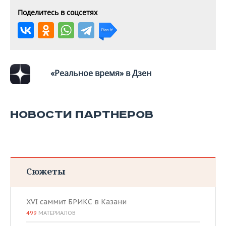
ВОДНЫЕ ВИДЫ СПОРТА
ОБРАЗОВАНИЕ
Поделитесь в соцсетях
ХОККЕЙ С МЯЧОМ
ПРОИСШЕСТВИЯ
«Реальное время» в Дзен
НОВОСТИ ПАРТНЕРОВ
Сюжеты
XVI саммит БРИКС в Казани
499
МАТЕРИАЛОВ