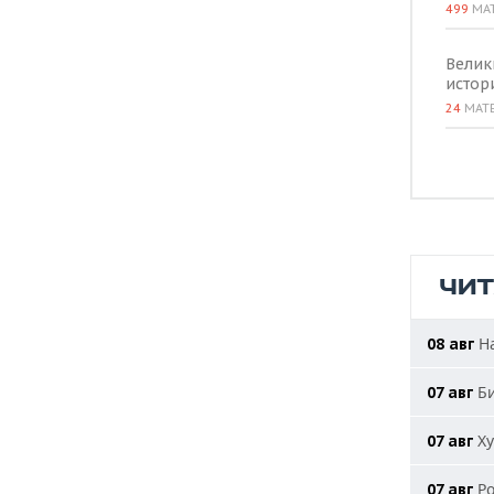
499
МА
Велик
истор
24
МАТ
ЧИ
На
08 авг
Би
07 авг
Ху
07 авг
Ро
07 авг