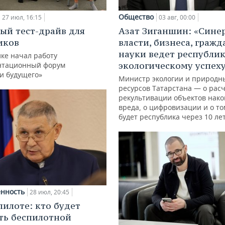
Общество
27 июл, 16:15
03 авг, 00:00
ый тест-драйв для
Азат Зиганшин: «Сине
иков
власти, бизнеса, гражд
науки ведет республик
ке начал работу
экологическому успех
нтационный форум
и будущего»
Министр экологии и природн
ресурсов Татарстана — о расч
рекультивации объектов нак
вреда, о цифровизации и о то
будет республика через 10 ле
нность
28 июл, 20:45
пилоте: кто будет
ть беспилотной