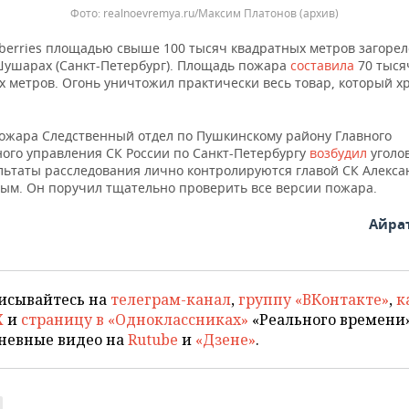
realnoevremya.ru/Максим Платонов (архив)
dberries площадью свыше 100 тысяч квадратных метров загорел
Шушарах (Санкт-Петербург). Площадь пожара
составила
70 тыся
х метров. Огонь уничтожил практически весь товар, который х
пожара Следственный отдел по Пушкинскому району Главного
ного управления СК России по Санкт-Петербургу
возбудил
уголов
ультаты расследования лично контролируются главой СК Алекс
ым. Он поручил тщательно проверить все версии пожара.
Айра
исывайтесь на
телеграм-канал
,
группу «ВКонтакте»
,
к
X
и
страницу в «Одноклассниках»
«Реального времени»
невные видео на
Rutube
и
«Дзене»
.