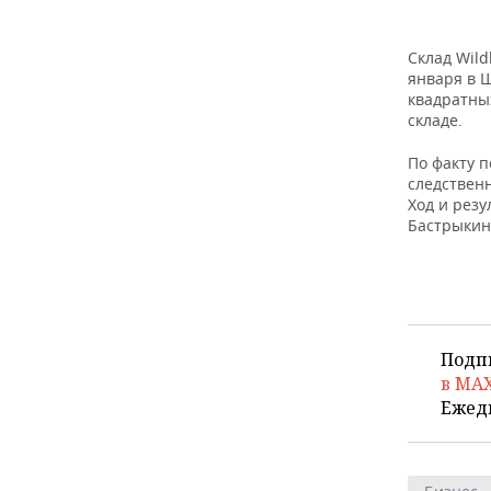
Склад Wil
января в 
квадратны
складе.
По факту 
следствен
Ход и рез
Бастрыкин
Подп
в MA
Ежед