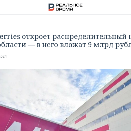
erries откроет распределительный 
области — в него вложат 9 млрд руб
2024
НА