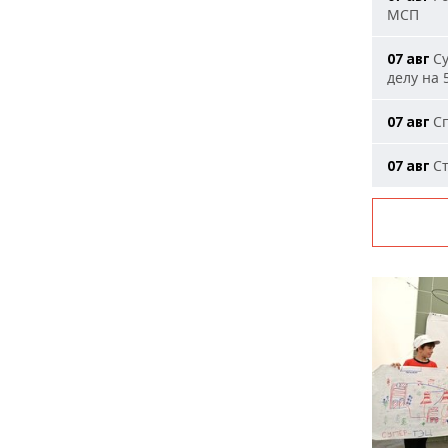
МСП
Су
07 авг
делу на 
Сп
07 авг
Ст
07 авг