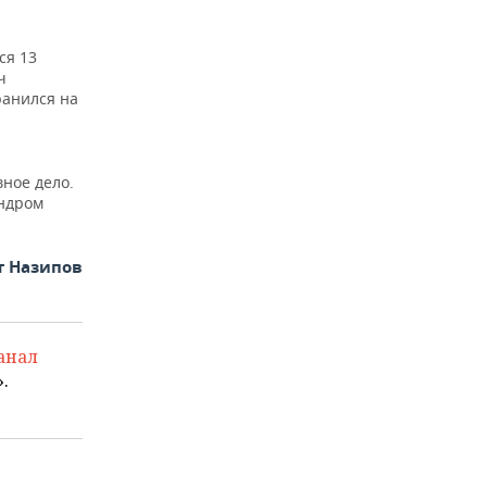
ся 13
ч
ранился на
ное дело.
андром
т Назипов
анал
.