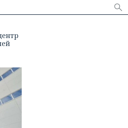
центр
лей