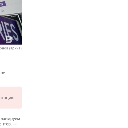
онов (архив)
тве
уатацию
 планируем
ентов, —