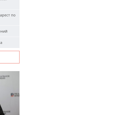
арест по
ений
та