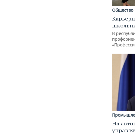
Общество
Карьерн
школьн
В республи
профорие
«Професси
Промышле
На авто
управля