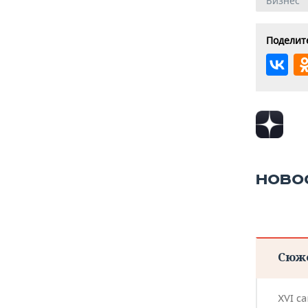
Бизнес
Поделите
НОВО
Сюж
XVI с