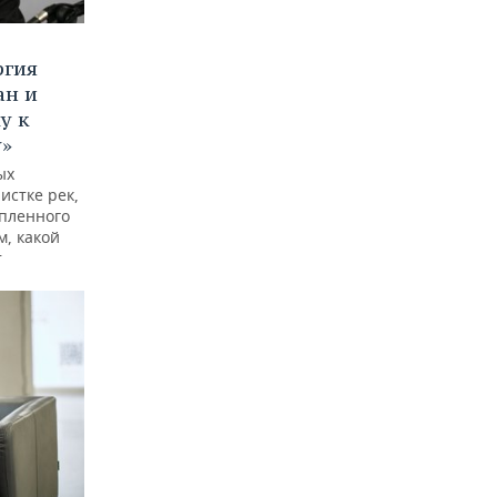
ргия
ан и
у к
у»
ых
истке рек,
опленного
м, какой
т