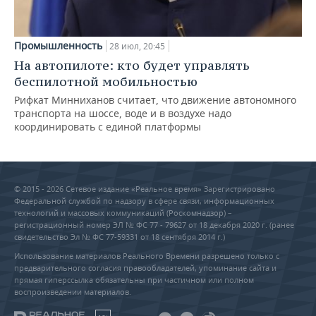
Промышленность
28 июл, 20:45
На автопилоте: кто будет управлять
беспилотной мобильностью
Рифкат Минниханов считает, что движение автономного
транспорта на шоссе, воде и в воздухе надо
координировать с единой платформы
© 2015 - 2026 Сетевое издание «Реальное время» Зарегистрировано
Федеральной службой по надзору в сфере связи, информационных
технологий и массовых коммуникаций (Роскомнадзор) –
регистрационный номер ЭЛ № ФС 77 - 79627 от 18 декабря 2020 г. (ранее
свидетельство Эл № ФС 77-59331 от 18 сентября 2014 г.)
Использование материалов Реального Времени разрешено только с
предварительного согласия правообладателей, упоминание сайта и
прямая гиперссылка обязательны при частичном или полном
воспроизведении материалов.