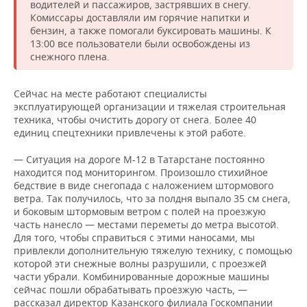
НЕФТЕХИМИЯ
водителей и пассажиров, застрявших в снегу.
Комиссары доставляли им горячие напитки и
РОЗНИЧНАЯ ТОРГОВЛЯ
НОВОСТИ ТЕХНОЛОГИЙ
МЕРОПРИЯТИЯ
бензин, а также помогали буксировать машины. К
НЕФТЬ
13:00 все пользователи были освобождены из
ТРАНСПОРТ
IT
НОВОСТИ МЕРОПРИЯТИЙ
снежного плена.
СПОРТ
ОПК
УСЛУГИ
МЕДИА
ВЫЕЗДНАЯ РЕДАКЦИЯ
НОВОСТИ СПОРТА
ОБЩЕСТВО
Сейчас на месте работают специалисты
ЭНЕРГЕТИКА
эксплуатирующей организации и тяжелая строительная
техника, чтобы очистить дорогу от снега. Более 40
ТЕЛЕКОММУНИКАЦИИ
БИЗНЕС-БРАНЧИ
ФУТБОЛ
НОВОСТИ ОБЩЕСТВА
ФОТОГАЛЕРЕЯ
единиц спецтехники привлечены к этой работе.
ONLINE-КОНФЕРЕНЦИИ
ХОККЕЙ
ВЛАСТЬ
СЮЖЕТЫ
— Ситуация на дороге М-12 в Татарстане постоянно
находится под мониторингом. Произошло стихийное
ОТКРЫТАЯ ЛЕКЦИЯ
БАСКЕТБОЛ
ИНФРАСТРУКТУРА
СПРАВОЧНИК
бедствие в виде снегопада с наложением штормового
ветра. Так получилось, что за полдня выпало 35 см снега,
и боковым штормовым ветром с полей на проезжую
ВОЛЕЙБОЛ
ИСТОРИЯ
СПИСОК ПЕРСОН
ПОЛНАЯ ВЕРСИЯ
часть нанесло — местами переметы до метра высотой.
Для того, чтобы справиться с этими наносами, мы
КИБЕРСПОРТ
КУЛЬТУРА
СПИСОК КОМПАНИЙ
привлекли дополнительную тяжелую технику, с помощью
которой эти снежные волны разрушили, с проезжей
части убрали. Комбинированные дорожные машины
ФИГУРНОЕ КАТАНИЕ
МЕДИЦИНА
сейчас пошли обрабатывать проезжую часть, —
рассказал директор Казанского филиала Госкомпании