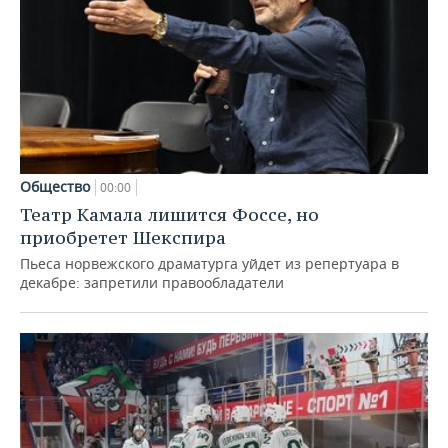
Общество
00:00
Театр Камала лишится Фоссе, но
приобретет Шекспира
Пьеса норвежского драматурга уйдет из репертуара в
декабре: запретили правообладатели