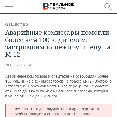
РЕГИОНЫ
ОБЩЕСТВО
Аварийные комиссары помогли
БАШКОРТОСТАН
НОВОСТИ
более чем 100 водителям,
ТАТАРСТАН
АНАЛИТИКА
застрявшим в снежном плену на
М-12
УДМУРТИЯ
НОВОСТИ АНАЛИТИКИ
ЭКОНОМИКА
18:45, 17.01.2024
ДЕКЛАРАЦИИ О ДОХОДАХ
НОВОСТИ ЭКОНОМИКИ
ПРОМЫШЛЕННОСТЬ
Аварийные комиссары и спецтехника освободили более
КОРОЛИ ГОСЗАКАЗА ПФО
ФИНАНСЫ
НОВОСТИ
НЕДВИЖИМОСТЬ
100 машин из снежных заторов на трассе М-12 «Восток» в
ПРОМЫШЛЕННОСТИ
Татарстане. Проезжая часть была перекрыта на участке
ВУЗЫ ТАТАРСТАНА
БАНКИ
НОВОСТИ НЕДВИЖИМОСТИ
АВТО
от 684-го до 836-го км из-за сильного снегопада, который
АГРОПРОМ
принес от 35 см до 1 м снега.
КОМУ ПРИНАДЛЕЖАТ
БЮДЖЕТ
НОВОСТИ АВТО
БИЗНЕС
ТОРГОВЫЕ ЦЕНТРЫ
МАШИНОСТРОЕНИЕ
С вечера 16-го до полудня 17 января аварийные
ТАТАРСТАНА
службы проводили операцию по спасению
ИНВЕСТИЦИИ
НОВОСТИ БИЗНЕСА
ТЕХНОЛОГИИ