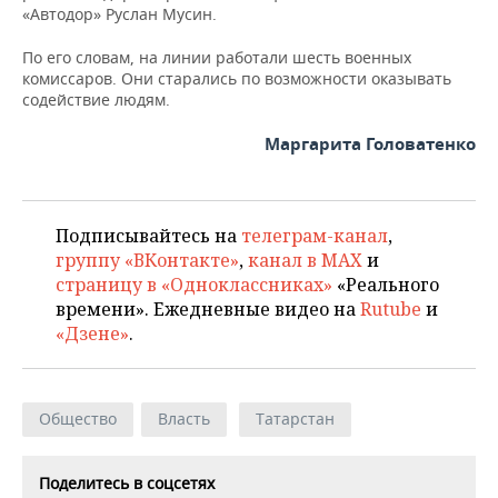
ВОДНЫЕ ВИДЫ СПОРТА
ОБРАЗОВАНИЕ
«Автодор» Руслан Мусин.
ХОККЕЙ С МЯЧОМ
ПРОИСШЕСТВИЯ
По его словам, на линии работали шесть военных
комиссаров. Они старались по возможности оказывать
содействие людям.
Маргарита Головатенко
Подписывайтесь на
телеграм-канал
,
группу «ВКонтакте»
,
канал в MAX
и
страницу в «Одноклассниках»
«Реального
времени». Ежедневные видео на
Rutube
и
«Дзене»
.
Общество
Власть
Татарстан
Поделитесь в соцсетях