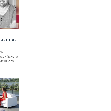
клянная
о»
оссийского
еменного