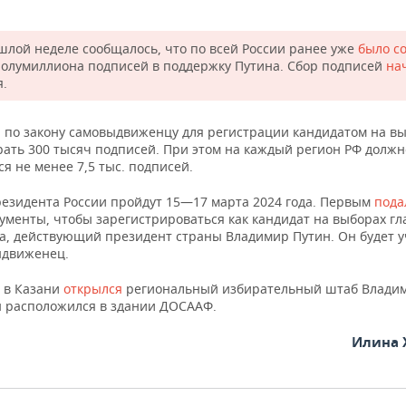
шлой неделе сообщалось, что по всей России ранее уже
было с
полумиллиона подписей в поддержку Путина. Сбор подписей
на
я.
 по закону самовыдвиженцу для регистрации кандидатом на в
рать 300 тысяч подписей. При этом на каждый регион РФ должн
я не менее 7,5 тыс. подписей.
езидента России пройдут 15—17 марта 2024 года. Первым
пода
ументы, чтобы зарегистрироваться как кандидат на выборах г
ва, действующий президент страны Владимир Путин. Он будет у
ыдвиженец.
я в Казани
открылся
региональный избирательный штаб Влади
н расположился в здании ДОСААФ.
Илина 