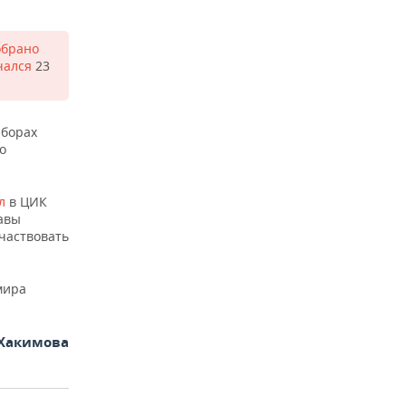
обрано
чался
23
ыборах
о
л
в ЦИК
лавы
частвовать
мира
Хакимова