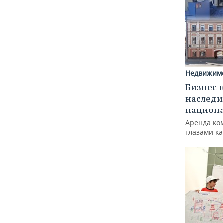
Недвижим
Бизнес 
наследи
национ
Аренда ко
глазами к