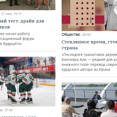
27 июл, 16:15
ый тест-драйв для
иков
ке начал работу
Общество
00:00
нтационный форум
Стеклянное время, сте
и будущего»
страна
«Последнее гранатовое дерев
Бахтияра Али — редкий для р
книжного поля перевод совр
курдского автора из Ирака
вг, 07:00