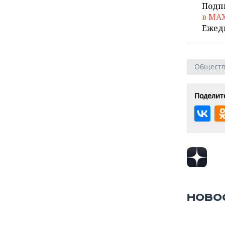
Подп
в MA
Ежед
Общест
Поделите
НОВО