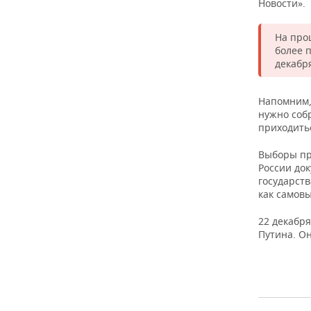
ВОДНЫЕ ВИДЫ СПОРТА
ОБРАЗОВАНИЕ
Новости».
ХОККЕЙ С МЯЧОМ
ПРОИСШЕСТВИЯ
На про
более 
декабр
Напомним,
нужно соб
приходитьс
Выборы пр
России док
государст
как самов
22 декабр
Путина. О