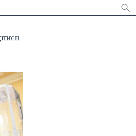
дписи