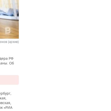
онов (архив)
дера РФ
раны. Об
ербург,
кая,
овская,
ок «РИА