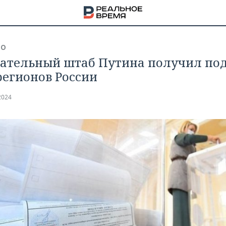
ВО
ательный штаб Путина получил по
 регионов России
2024
НА