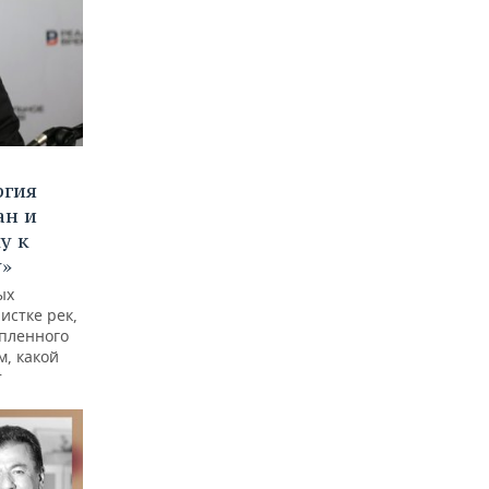
ргия
ан и
у к
у»
ых
истке рек,
опленного
м, какой
т