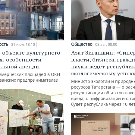
ость
Общество
31 июл, 18:10
03 авг, 00:00
в объекте культурного
Азат Зиганшин: «Сине
я: особенности
власти, бизнеса, гражд
альной аренды
науки ведет республик
экологическому успех
ммерческих площадей в ОКН
азанских предпринимателей
Министр экологии и природн
ресурсов Татарстана — о расч
рекультивации объектов нак
вреда, о цифровизации и о то
будет республика через 10 ле