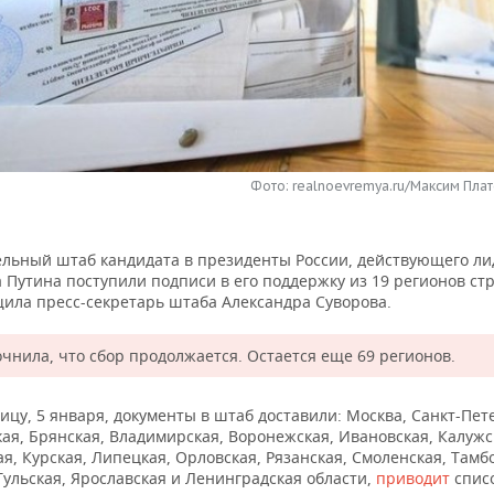
Фото: realnoevremya.ru/Максим Плат
ельный штаб кандидата в президенты России, действующего ли
 Путина поступили подписи в его поддержку из 19 регионов ст
щила пресс-секретарь штаба Александра Суворова.
очнила, что сбор продолжается. Остается еще 69 регионов.
ницу, 5 января, документы в штаб доставили: Москва, Санкт-Пет
ая, Брянская, Владимирская, Воронежская, Ивановская, Калужс
я, Курская, Липецкая, Орловская, Рязанская, Смоленская, Тамб
Тульская, Ярославская и Ленинградская области,
приводит
спис