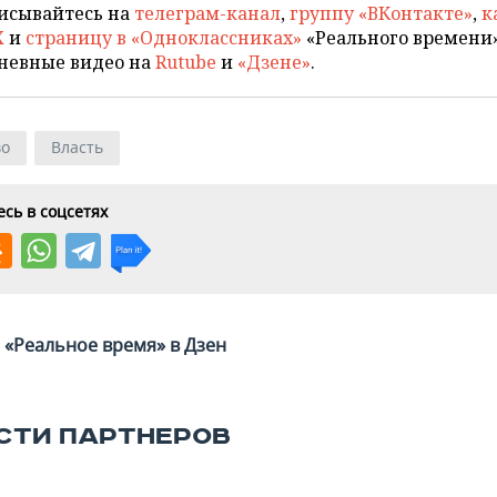
исывайтесь на
телеграм-канал
,
группу «ВКонтакте»
,
к
X
и
страницу в «Одноклассниках»
«Реального времени»
невные видео на
Rutube
и
«Дзене»
.
во
Власть
сь в соцсетях
«Реальное время» в Дзен
СТИ ПАРТНЕРОВ