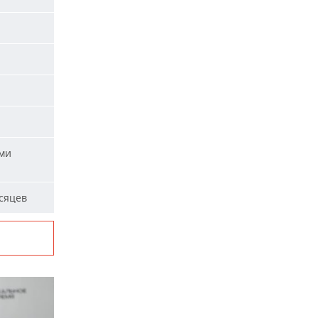
ыми
сяцев