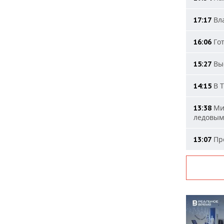
Вла
17:17
Гот
16:06
Выс
15:27
В Т
14:15
Мин
13:38
ледовым
Про
13:07