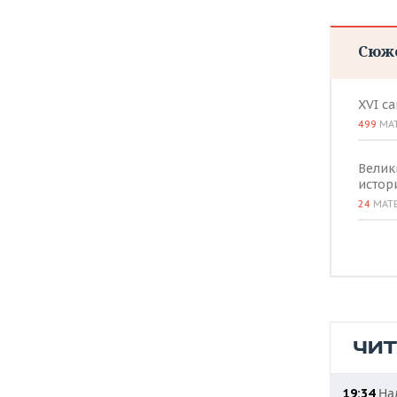
Сюж
XVI с
499
МА
Велик
истор
24
МАТ
ЧИ
Нал
19:34