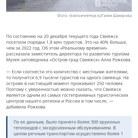
НЕФТЕХИМИЯ
РОЗНИЧНАЯ ТОРГОВЛЯ
НОВОСТИ ТЕХНОЛОГИЙ
МЕРОПРИЯТИЯ
НЕФТЬ
Фото: realnoevremya.ru/Галия Шакирова
ТРАНСПОРТ
IT
НОВОСТИ МЕРОПРИЯТИЙ
СПОРТ
ОПК
По состоянию на 20 декабря текущего года Свияжск
УСЛУГИ
МЕДИА
ВЫЕЗДНАЯ РЕДАКЦИЯ
НОВОСТИ СПОРТА
ОБЩЕСТВО
посетили порядка 1,8 млн туристов. Это на 40% больше,
ЭНЕРГЕТИКА
чем за 2022 год. Об этом «Реальному времени»
ТЕЛЕКОММУНИКАЦИИ
БИЗНЕС-БРАНЧИ
ФУТБОЛ
НОВОСТИ ОБЩЕСТВА
рассказала заместитель директора по развитию туризма
ФОТОГАЛЕРЕЯ
Музея-заповедника «Остров-град Свияжск» Алла Рожкова.
ONLINE-КОНФЕРЕНЦИИ
ХОККЕЙ
ВЛАСТЬ
СЮЖЕТЫ
— Если соотнести это количество с местными жителями,
то получится 6,9 тысячи туристов на одного свияжца. На
ОТКРЫТАЯ ЛЕКЦИЯ
БАСКЕТБОЛ
ИНФРАСТРУКТУРА
СПРАВОЧНИК
острове в настоящий момент проживают 250 человек.
Поэтому с уверенностью можно сказать, что Свияжск
является одним из самых гостеприимных туристических
ВОЛЕЙБОЛ
ИСТОРИЯ
СПИСОК ПЕРСОН
ПОЛНАЯ ВЕРСИЯ
центров нашего региона и России в том числе, —
добавила Рожкова.
КИБЕРСПОРТ
КУЛЬТУРА
СПИСОК КОМПАНИЙ
По ее данным, было принято более 300 круизных
ФИГУРНОЕ КАТАНИЕ
МЕДИЦИНА
теплоходов с экскурсионным обслуживанием. В
целом речным транспортом осуществлено более 1