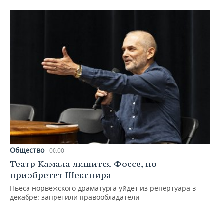
Общество
00:00
Театр Камала лишится Фоссе, но
приобретет Шекспира
Пьеса норвежского драматурга уйдет из репертуара в
декабре: запретили правообладатели