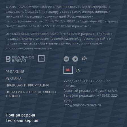
© 2015 - 2026 Сетевое издание «Реальное время» Зарегистрировано
Федеральной службой по надзору в сфере связи, информационных
технологий и массовых коммуникаций (Роскомнадзор) –
регистрационный номер ЭЛ № ФС 77 - 79627 от 18 декабря 2020 г. (ранее
свидетельство Эл № ФС 77-59331 от 18 сентября 2014 г.)
Использование материалов Реального Времени разрешено только с
предварительного согласия правообладателей, упоминание сайта и
прямая гиперссылка обязательны при частичном или полном
воспроизведении материалов.
18+
RU
EN
РЕДАКЦИЯ
РЕКЛАМА
Учредитель ООО «Реальное
ПРАВОВАЯ ИНФОРМАЦИЯ
время»
Главный редактор Саушина А.А.
ПОЛИТИКА О ПЕРСОНАЛЬНЫХ
Телефон редакции: +7 (843) 222-
ДАННЫХ
90-80
info@realnoevremya.ru
Полная версия
Тестовая версия