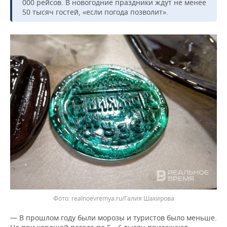
ВОДНЫЕ ВИДЫ СПОРТА
ОБРАЗОВАНИЕ
000 рейсов. В новогодние праздники ждут не менее
50 тысяч гостей, «если погода позволит».
ХОККЕЙ С МЯЧОМ
ПРОИСШЕСТВИЯ
realnoevremya.ru/Галия Шакирова
— В прошлом году были морозы и туристов было меньше.