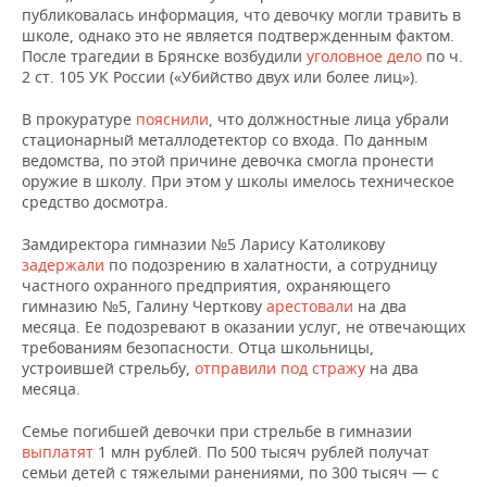
публиковалась информация, что девочку могли травить в
школе, однако это не является подтвержденным фактом.
После трагедии в Брянске возбудили
уголовное дело
по ч.
2 ст. 105 УК России («Убийство двух или более лиц»).
В прокуратуре
пояснили
, что должностные лица убрали
стационарный металлодетектор со входа. По данным
ведомства, по этой причине девочка смогла пронести
оружие в школу. При этом у школы имелось техническое
средство досмотра.
Замдиректора гимназии №5 Ларису Католикову
задержали
по подозрению в халатности, а сотрудницу
частного охранного предприятия, охраняющего
гимназию №5, Галину Черткову
арестовали
на два
месяца. Ее подозревают в оказании услуг, не отвечающих
требованиям безопасности. Отца школьницы,
устроившей стрельбу,
отправили под стражу
на два
месяца.
Семье погибшей девочки при стрельбе в гимназии
выплатят
1 млн рублей. По 500 тысяч рублей получат
семьи детей с тяжелыми ранениями, по 300 тысяч — с