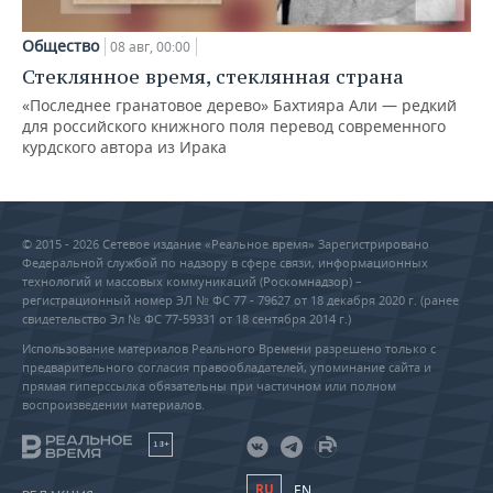
Общество
08 авг, 00:00
Стеклянное время, стеклянная страна
«Последнее гранатовое дерево» Бахтияра Али — редкий
для российского книжного поля перевод современного
курдского автора из Ирака
© 2015 - 2026 Сетевое издание «Реальное время» Зарегистрировано
Федеральной службой по надзору в сфере связи, информационных
технологий и массовых коммуникаций (Роскомнадзор) –
регистрационный номер ЭЛ № ФС 77 - 79627 от 18 декабря 2020 г. (ранее
свидетельство Эл № ФС 77-59331 от 18 сентября 2014 г.)
Использование материалов Реального Времени разрешено только с
предварительного согласия правообладателей, упоминание сайта и
прямая гиперссылка обязательны при частичном или полном
воспроизведении материалов.
18+
RU
EN