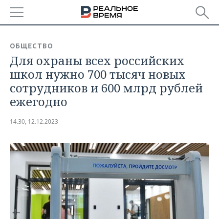
РЕГИОНЫ
ОБЩЕСТВО
Для охраны всех российских
БАШКОРТОСТАН
НОВОСТИ
школ нужно 700 тысяч новых
ТАТАРСТАН
АНАЛИТИКА
сотрудников и 600 млрд рублей
ежегодно
УДМУРТИЯ
НОВОСТИ АНАЛИТИКИ
ЭКОНОМИКА
14:30, 12.12.2023
ДЕКЛАРАЦИИ О ДОХОДАХ
НОВОСТИ ЭКОНОМИКИ
ПРОМЫШЛЕННОСТЬ
КОРОЛИ ГОСЗАКАЗА ПФО
ФИНАНСЫ
НОВОСТИ
НЕДВИЖИМОСТЬ
ПРОМЫШЛЕННОСТИ
ВУЗЫ ТАТАРСТАНА
БАНКИ
НОВОСТИ НЕДВИЖИМОСТИ
АВТО
АГРОПРОМ
КОМУ ПРИНАДЛЕЖАТ
БЮДЖЕТ
НОВОСТИ АВТО
БИЗНЕС
ТОРГОВЫЕ ЦЕНТРЫ
МАШИНОСТРОЕНИЕ
ТАТАРСТАНА
ИНВЕСТИЦИИ
НОВОСТИ БИЗНЕСА
ТЕХНОЛОГИИ