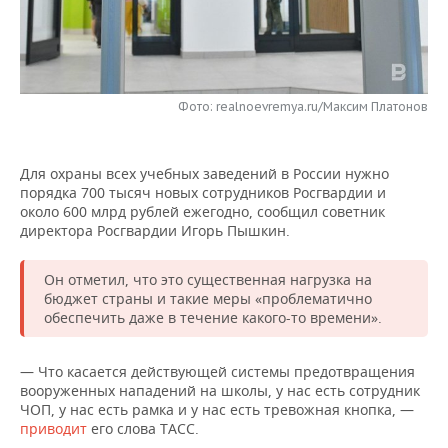
НЕФТЕХИМИЯ
РОЗНИЧНАЯ ТОРГОВЛЯ
НОВОСТИ ТЕХНОЛОГИЙ
МЕРОПРИЯТИЯ
НЕФТЬ
ТРАНСПОРТ
IT
НОВОСТИ МЕРОПРИЯТИЙ
СПОРТ
ОПК
Фото: realnoevremya.ru/Максим Платонов
УСЛУГИ
МЕДИА
ВЫЕЗДНАЯ РЕДАКЦИЯ
НОВОСТИ СПОРТА
ОБЩЕСТВО
ЭНЕРГЕТИКА
Для охраны всех учебных заведений в России нужно
ТЕЛЕКОММУНИКАЦИИ
БИЗНЕС-БРАНЧИ
ФУТБОЛ
НОВОСТИ ОБЩЕСТВА
ФОТОГАЛЕРЕЯ
порядка 700 тысяч новых сотрудников Росгвардии и
около 600 млрд рублей ежегодно, сообщил советник
ONLINE-КОНФЕРЕНЦИИ
ХОККЕЙ
ВЛАСТЬ
СЮЖЕТЫ
директора Росгвардии Игорь Пышкин.
ОТКРЫТАЯ ЛЕКЦИЯ
БАСКЕТБОЛ
ИНФРАСТРУКТУРА
СПРАВОЧНИК
Он отметил, что это существенная нагрузка на
бюджет страны и такие меры «проблематично
ВОЛЕЙБОЛ
ИСТОРИЯ
СПИСОК ПЕРСОН
ПОЛНАЯ ВЕРСИЯ
обеспечить даже в течение какого-то времени».
КИБЕРСПОРТ
КУЛЬТУРА
СПИСОК КОМПАНИЙ
— Что касается действующей системы предотвращения
вооруженных нападений на школы, у нас есть сотрудник
ФИГУРНОЕ КАТАНИЕ
МЕДИЦИНА
ЧОП, у нас есть рамка и у нас есть тревожная кнопка, —
приводит
его слова ТАСС.