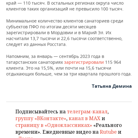
ВОДНЫЕ ВИДЫ СПОРТА
ОБРАЗОВАНИЕ
край — 110 тысяч. В остальных регионах округа число
клиентов таких организаций не превысило 100 тысяч.
ХОККЕЙ С МЯЧОМ
ПРОИСШЕСТВИЯ
Минимальное количество клиентов санаториев среди
субъектов ПФО по итогам десяти месяцев
зарегистрировали в Мордовии и в Марий Эл. Их
насчитали 13,7 тысячи и 22,6 тысячи соответственно,
следует из данных Росстата.
Напомним, за январь — сентябрь 2023 года в
татарстанских санаториях
зарегистрировали
115 964
клиента. Это на 15,5%, или почти на 15,6 тысячи
отдыхающих больше, чем за три квартала прошлого года.
Татьяна Демина
Подписывайтесь на
телеграм-канал
,
группу «ВКонтакте»
,
канал в MAX
и
страницу в «Одноклассниках»
«Реального
времени». Ежедневные видео на
Rutube
и