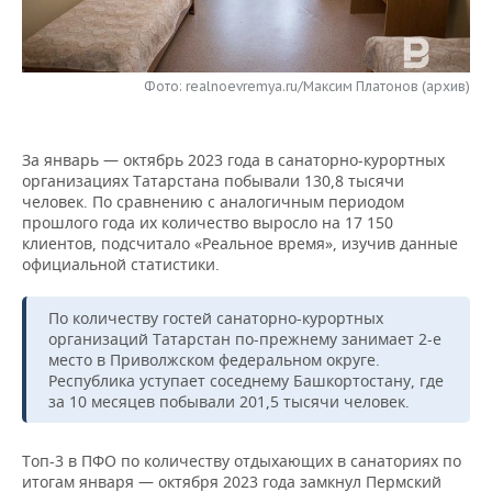
НЕФТЕХИМИЯ
РОЗНИЧНАЯ ТОРГОВЛЯ
НОВОСТИ ТЕХНОЛОГИЙ
МЕРОПРИЯТИЯ
НЕФТЬ
Фото: realnoevremya.ru/Максим Платонов (архив)
ТРАНСПОРТ
IT
НОВОСТИ МЕРОПРИЯТИЙ
СПОРТ
ОПК
УСЛУГИ
МЕДИА
ВЫЕЗДНАЯ РЕДАКЦИЯ
НОВОСТИ СПОРТА
ОБЩЕСТВО
ЭНЕРГЕТИКА
За январь — октябрь 2023 года в санаторно-курортных
организациях Татарстана побывали 130,8 тысячи
ТЕЛЕКОММУНИКАЦИИ
БИЗНЕС-БРАНЧИ
ФУТБОЛ
НОВОСТИ ОБЩЕСТВА
ФОТОГАЛЕРЕЯ
человек. По сравнению с аналогичным периодом
прошлого года их количество выросло на 17 150
ONLINE-КОНФЕРЕНЦИИ
ХОККЕЙ
ВЛАСТЬ
СЮЖЕТЫ
клиентов, подсчитало «Реальное время», изучив данные
официальной статистики.
ОТКРЫТАЯ ЛЕКЦИЯ
БАСКЕТБОЛ
ИНФРАСТРУКТУРА
СПРАВОЧНИК
По количеству гостей санаторно-курортных
организаций Татарстан по-прежнему занимает 2-е
ВОЛЕЙБОЛ
ИСТОРИЯ
СПИСОК ПЕРСОН
ПОЛНАЯ ВЕРСИЯ
место в Приволжском федеральном округе.
Республика уступает соседнему Башкортостану, где
КИБЕРСПОРТ
КУЛЬТУРА
СПИСОК КОМПАНИЙ
за 10 месяцев побывали 201,5 тысячи человек.
ФИГУРНОЕ КАТАНИЕ
МЕДИЦИНА
Топ-3 в ПФО по количеству отдыхающих в санаториях по
итогам января — октября 2023 года замкнул Пермский