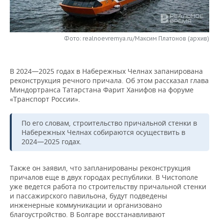
НЕФТЕХИМИЯ
РОЗНИЧНАЯ ТОРГОВЛЯ
НОВОСТИ ТЕХНОЛОГИЙ
МЕРОПРИЯТИЯ
НЕФТЬ
Фото: realnoevremya.ru/Максим Платонов (архив)
ТРАНСПОРТ
IT
НОВОСТИ МЕРОПРИЯТИЙ
СПОРТ
ОПК
УСЛУГИ
МЕДИА
ВЫЕЗДНАЯ РЕДАКЦИЯ
НОВОСТИ СПОРТА
ОБЩЕСТВО
ЭНЕРГЕТИКА
В 2024—2025 годах в Набережных Челнах запанирована
реконструкция речного причала. Об этом рассказал глава
ТЕЛЕКОММУНИКАЦИИ
БИЗНЕС-БРАНЧИ
ФУТБОЛ
НОВОСТИ ОБЩЕСТВА
ФОТОГАЛЕРЕЯ
Миндортранса Татарстана Фарит Ханифов на форуме
«Транспорт России».
ONLINE-КОНФЕРЕНЦИИ
ХОККЕЙ
ВЛАСТЬ
СЮЖЕТЫ
По его словам, строительство причальной стенки в
ОТКРЫТАЯ ЛЕКЦИЯ
БАСКЕТБОЛ
ИНФРАСТРУКТУРА
СПРАВОЧНИК
Набережных Челнах собираются осуществить в
2024—2025 годах.
ВОЛЕЙБОЛ
ИСТОРИЯ
СПИСОК ПЕРСОН
ПОЛНАЯ ВЕРСИЯ
Также он заявил, что запланированы реконструкция
КИБЕРСПОРТ
КУЛЬТУРА
СПИСОК КОМПАНИЙ
причалов еще в двух городах республики. В Чистополе
уже ведется работа по строительству причальной стенки
и пассажирского павильона, будут подведены
ФИГУРНОЕ КАТАНИЕ
МЕДИЦИНА
инженерные коммуникации и организовано
благоустройство. В Болгаре восстанавливают