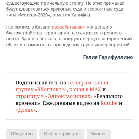
ВОДНЫЕ ВИДЫ СПОРТА
ОБРАЗОВАНИЕ
существующую причальную стенку. На этих причалах
будут швартоваться круизные суда и скоростные суда
типа «Метеор-2020», отметил Ханифов.
ХОККЕЙ С МЯЧОМ
ПРОИСШЕСТВИЯ
Напомним, в Казани
разрабатывают
концепцию
благоустройства территории пассажирского речного
порта. Зданию вокзала планируют вернуть исторический
облик и возможность проведения крупных мероприятий.
Галия Гарифуллина
Подписывайтесь на
телеграм-канал
,
группу «ВКонтакте»
,
канал в MAX
и
страницу в «Одноклассниках»
«Реального
времени». Ежедневные видео на
Rutube
и
«Дзене»
.
Общество
Инфраструктура
Бизнес