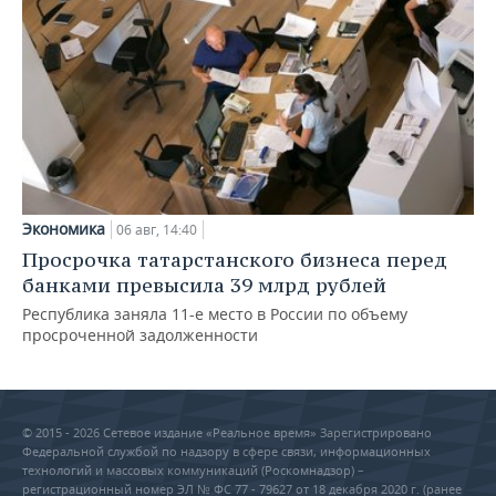
Экономика
06 авг, 14:40
Просрочка татарстанского бизнеса перед
банками превысила 39 млрд рублей
Республика заняла 11-е место в России по объему
просроченной задолженности
© 2015 - 2026 Сетевое издание «Реальное время» Зарегистрировано
Федеральной службой по надзору в сфере связи, информационных
технологий и массовых коммуникаций (Роскомнадзор) –
регистрационный номер ЭЛ № ФС 77 - 79627 от 18 декабря 2020 г. (ранее