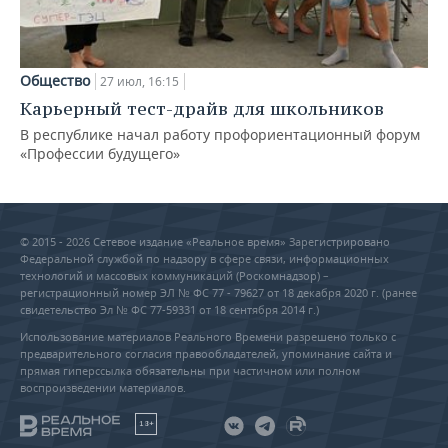
Общество
27 июл, 16:15
Карьерный тест-драйв для школьников
В республике начал работу профориентационный форум
«Профессии будущего»
© 2015 - 2026 Сетевое издание «Реальное время» Зарегистрировано
Федеральной службой по надзору в сфере связи, информационных
технологий и массовых коммуникаций (Роскомнадзор) –
регистрационный номер ЭЛ № ФС 77 - 79627 от 18 декабря 2020 г. (ранее
свидетельство Эл № ФС 77-59331 от 18 сентября 2014 г.)
Использование материалов Реального Времени разрешено только с
предварительного согласия правообладателей, упоминание сайта и
прямая гиперссылка обязательны при частичном или полном
воспроизведении материалов.
18+