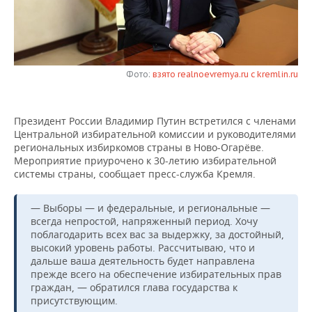
НЕФТЕХИМИЯ
РОЗНИЧНАЯ ТОРГОВЛЯ
НОВОСТИ ТЕХНОЛОГИЙ
МЕРОПРИЯТИЯ
НЕФТЬ
ТРАНСПОРТ
IT
НОВОСТИ МЕРОПРИЯТИЙ
СПОРТ
ОПК
Фото:
взято realnoevremya.ru с kremlin.ru
УСЛУГИ
МЕДИА
ВЫЕЗДНАЯ РЕДАКЦИЯ
НОВОСТИ СПОРТА
ОБЩЕСТВО
ЭНЕРГЕТИКА
Президент России Владимир Путин встретился с членами
ТЕЛЕКОММУНИКАЦИИ
БИЗНЕС-БРАНЧИ
ФУТБОЛ
НОВОСТИ ОБЩЕСТВА
ФОТОГАЛЕРЕЯ
Центральной избирательной комиссии и руководителями
региональных избиркомов страны в Ново-Огарёве.
ONLINE-КОНФЕРЕНЦИИ
ХОККЕЙ
ВЛАСТЬ
СЮЖЕТЫ
Мероприятие приурочено к 30-летию избирательной
системы страны, сообщает пресс-служба Кремля.
ОТКРЫТАЯ ЛЕКЦИЯ
БАСКЕТБОЛ
ИНФРАСТРУКТУРА
СПРАВОЧНИК
— Выборы — и федеральные, и региональные —
ВОЛЕЙБОЛ
ИСТОРИЯ
СПИСОК ПЕРСОН
ПОЛНАЯ ВЕРСИЯ
всегда непростой, напряженный период. Хочу
поблагодарить всех вас за выдержку, за достойный,
высокий уровень работы. Рассчитываю, что и
КИБЕРСПОРТ
КУЛЬТУРА
СПИСОК КОМПАНИЙ
дальше ваша деятельность будет направлена
прежде всего на обеспечение избирательных прав
ФИГУРНОЕ КАТАНИЕ
МЕДИЦИНА
граждан, — обратился глава государства к
присутствующим.