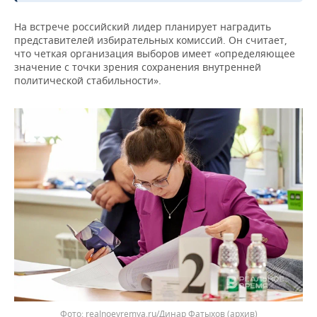
ВОДНЫЕ ВИДЫ СПОРТА
ОБРАЗОВАНИЕ
На встрече российский лидер планирует наградить
ХОККЕЙ С МЯЧОМ
ПРОИСШЕСТВИЯ
представителей избирательных комиссий. Он считает,
что четкая организация выборов имеет «определяющее
значение с точки зрения сохранения внутренней
политической стабильности».
realnoevremya.ru/Динар Фатыхов (архив)