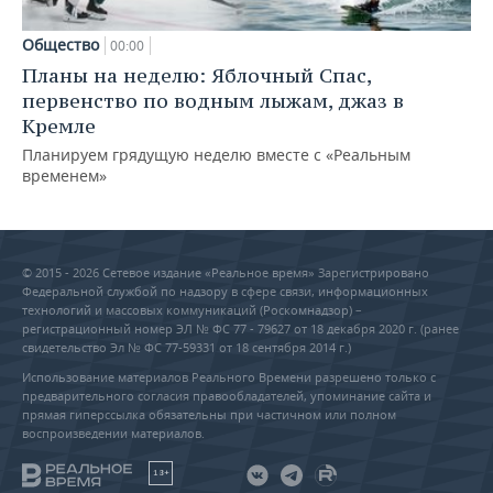
Общество
00:00
Планы на неделю: Яблочный Спас,
первенство по водным лыжам, джаз в
Кремле
Планируем грядущую неделю вместе с «Реальным
временем»
© 2015 - 2026 Сетевое издание «Реальное время» Зарегистрировано
Федеральной службой по надзору в сфере связи, информационных
технологий и массовых коммуникаций (Роскомнадзор) –
регистрационный номер ЭЛ № ФС 77 - 79627 от 18 декабря 2020 г. (ранее
свидетельство Эл № ФС 77-59331 от 18 сентября 2014 г.)
Использование материалов Реального Времени разрешено только с
предварительного согласия правообладателей, упоминание сайта и
прямая гиперссылка обязательны при частичном или полном
воспроизведении материалов.
18+