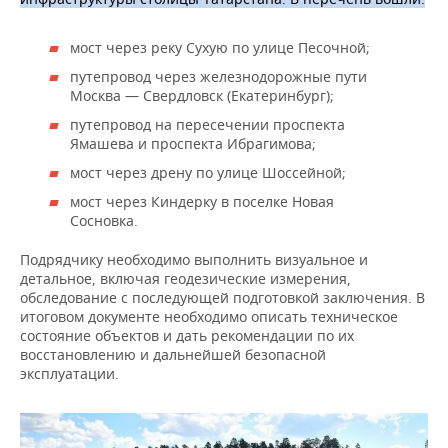
ВОДНЫЕ ВИДЫ СПОРТА
ОБРАЗОВАНИЕ
мост через реку Сухую по улице Песочной;
ХОККЕЙ С МЯЧОМ
ПРОИСШЕСТВИЯ
путепровод через железнодорожные пути
Москва — Свердловск (Екатеринбург);
путепровод на пересечении проспекта
Ямашева и проспекта Ибрагимова;
мост через дрену по улице Шоссейной;
мост через Киндерку в поселке Новая
Сосновка.
Подрядчику необходимо выполнить визуальное и
детальное, включая геодезические измерения,
обследование с последующей подготовкой заключения. В
итоговом документе необходимо описать техническое
состояние объектов и дать рекомендации по их
восстановлению и дальнейшей безопасной
эксплуатации.