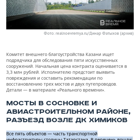
НЕФТЕХИМИЯ
РОЗНИЧНАЯ ТОРГОВЛЯ
НОВОСТИ ТЕХНОЛОГИЙ
МЕРОПРИЯТИЯ
НЕФТЬ
ТРАНСПОРТ
IT
НОВОСТИ МЕРОПРИЯТИЙ
СПОРТ
ОПК
Фото: realnoevremya.ru/Динар Фатыхов (архив)
УСЛУГИ
МЕДИА
ВЫЕЗДНАЯ РЕДАКЦИЯ
НОВОСТИ СПОРТА
ОБЩЕСТВО
ЭНЕРГЕТИКА
Комитет внешнего благоустройства Казани ищет
ТЕЛЕКОММУНИКАЦИИ
БИЗНЕС-БРАНЧИ
ФУТБОЛ
НОВОСТИ ОБЩЕСТВА
ФОТОГАЛЕРЕЯ
подрядчика для обследования пяти искусственных
сооружений. Начальная цена контракта оценивается в
ONLINE-КОНФЕРЕНЦИИ
ХОККЕЙ
ВЛАСТЬ
СЮЖЕТЫ
3,3 млн рублей. Исполнителю предстоит выявить
повреждения и составить рекомендации по
ОТКРЫТАЯ ЛЕКЦИЯ
БАСКЕТБОЛ
ИНФРАСТРУКТУРА
СПРАВОЧНИК
восстановлению трех мостов и двух путепроводов.
Детали — в материале «Реального времени».
ВОЛЕЙБОЛ
ИСТОРИЯ
СПИСОК ПЕРСОН
ПОЛНАЯ ВЕРСИЯ
МОСТЫ В СОСНОВКЕ И
АВИАСТРОИТЕЛЬНОМ РАЙОНЕ,
КИБЕРСПОРТ
КУЛЬТУРА
СПИСОК КОМПАНИЙ
РАЗЪЕЗД ВОЗЛЕ ДК ХИМИКОВ
ФИГУРНОЕ КАТАНИЕ
МЕДИЦИНА
Все пять объектов — часть транспортной
инфраструктуры столицы Татарстана. В перечень вошли: