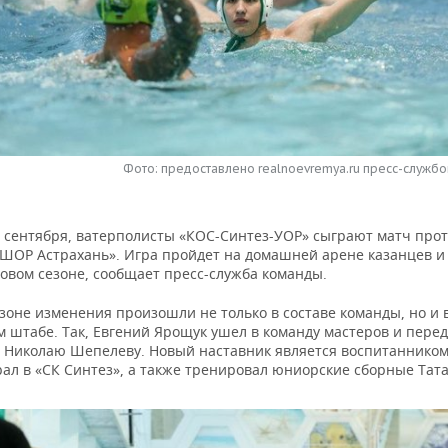
Фото: предоставлено realnoevremya.ru пресс-службой
27 сентября, ватерполисты «КОС-Синтез-УОР» сыграют матч про
ШОР Астрахань». Игра пройдет на домашней арене казанцев и
новом сезоне, сообщает пресс-служба команды.
зоне изменения произошли не только в составе команды, но и 
 штабе. Так, Евгений Ярощук ушел в команду мастеров и перед
» Николаю Шепелеву. Новый наставник является воспитанником
ал в «СК Синтез», а также тренировал юниорские сборные Тата