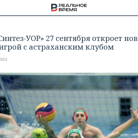
Синтез-УОР» 27 сентября откроет но
 игрой с астраханским клубом
2023
НА