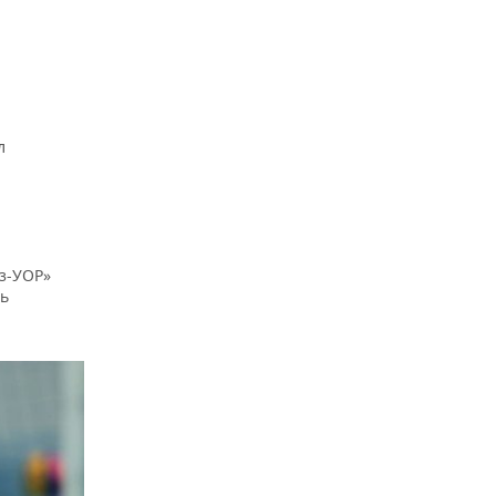
л
з-УОР»
нь