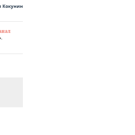
 Кокунин
анал
.