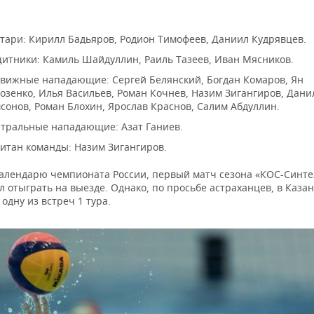
:
тари: Кирилл Бадьяров, Родион Тимофеев, Даниил Кудрявцев.
итники: Камиль Шайдуллин, Раиль Тазеев, Иван Мясников.
вижные нападающие: Сергей Белянский, Богдан Комаров, Ян
озенко, Илья Васильев, Роман Кочнев, Назим Зигангиров, Дани
сонов, Роман Блохин, Ярослав Краснов, Салим Абдуллин.
тральные нападающие: Азат Ганиев.
итан команды: Назим Зигангиров.
календарю чемпионата России, первый матч сезона «КОС-Синте
 отыграть на выезде. Однако, по просьбе астраханцев, в Каза
одну из встреч 1 тура.