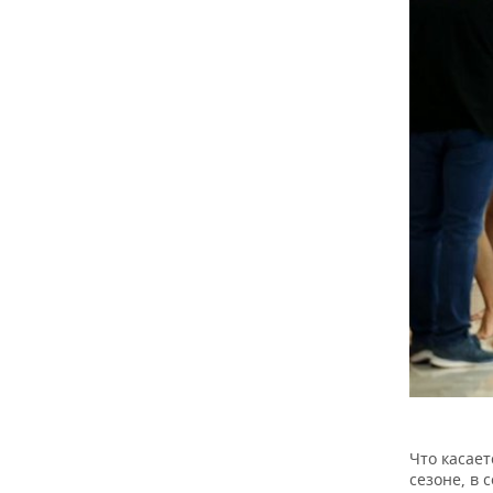
ВОДНЫЕ ВИДЫ СПОРТА
ОБРАЗОВАНИЕ
ХОККЕЙ С МЯЧОМ
ПРОИСШЕСТВИЯ
Что касает
сезоне, в 