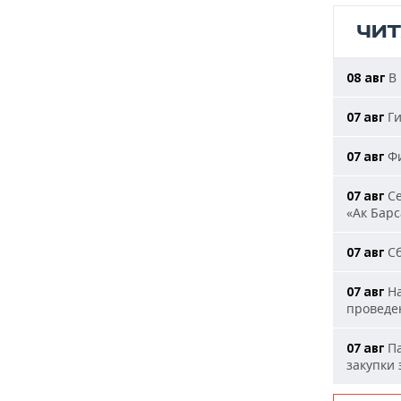
ЧИ
В 
08 авг
Ги
07 авг
Фи
07 авг
Се
07 авг
«Ак Барс
Сб
07 авг
На
07 авг
проведе
Па
07 авг
закупки