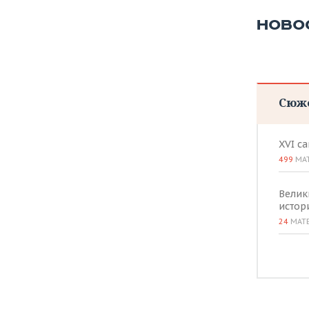
НОВО
Сюж
XVI с
499
МА
Велик
истор
24
МАТ