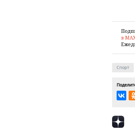
Подп
в MA
Ежед
Спорт
Поделите