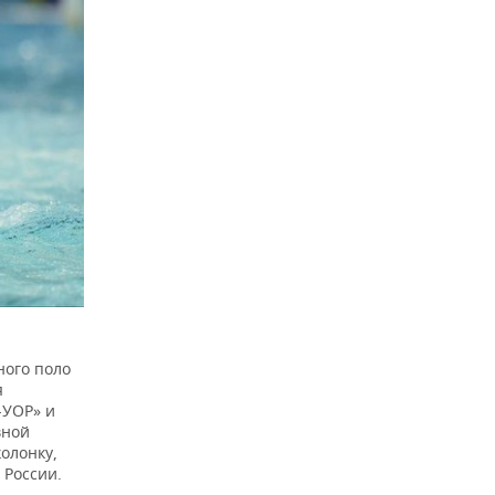
ного поло
я
-УОР» и
вной
олонку,
 России.