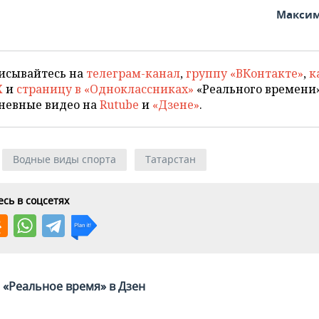
Максим
исывайтесь на
телеграм-канал
,
группу «ВКонтакте»
,
к
X
и
страницу в «Одноклассниках»
«Реального времени»
невные видео на
Rutube
и
«Дзене»
.
Водные виды спорта
Татарстан
сь в соцсетях
«Реальное время» в Дзен