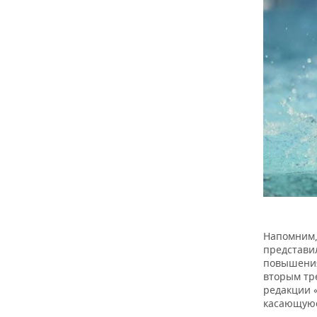
Напомним,
представи
повышения
вторым тр
редакции 
касающуюс