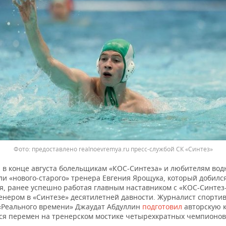
предоставлено realnoevremya.ru пресс-службой СК «Синтез»
 в конце августа болельщикам «КОС-Синтеза» и любителям вод
ли «нового-старого» тренера Евгения Ярощука, который добилс
, ранее успешно работая главным наставником с «КОС-Синтез
енером в «Синтезе» десятилетней давности. Журналист спорти
«Реального времени» Джаудат Абдуллин
подготовил
авторскую к
я перемен на тренерском мостике четырехкратных чемпионов