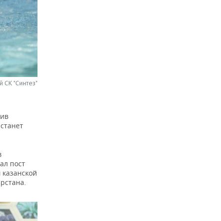
 СК "Синтез"
тив
 станет
в
ал пост
 казанской
рстана.