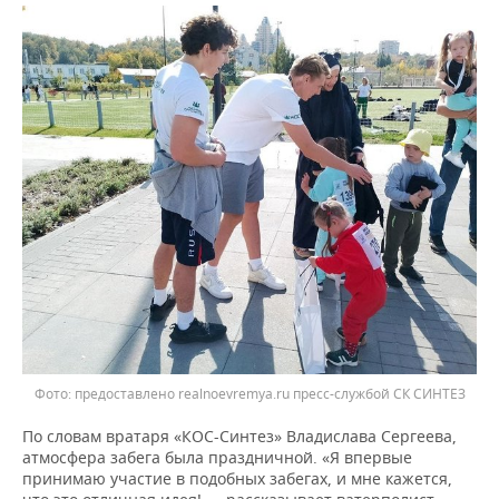
ВОДНЫЕ ВИДЫ СПОРТА
ОБРАЗОВАНИЕ
ХОККЕЙ С МЯЧОМ
ПРОИСШЕСТВИЯ
предоставлено realnoevremya.ru пресс-службой СК СИНТЕЗ
По словам вратаря «КОС-Синтез» Владислава Сергеева,
атмосфера забега была праздничной. «Я впервые
принимаю участие в подобных забегах, и мне кажется,