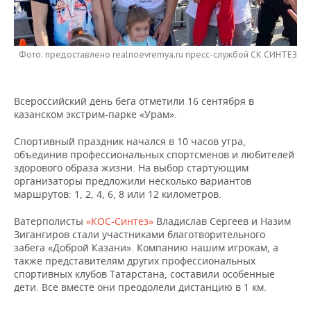
НЕФТЕХИМИЯ
РОЗНИЧНАЯ ТОРГОВЛЯ
НОВОСТИ ТЕХНОЛОГИЙ
МЕРОПРИЯТИЯ
НЕФТЬ
Фото: предоставлено realnoevremya.ru пресс-службой СК СИНТЕЗ
ТРАНСПОРТ
IT
НОВОСТИ МЕРОПРИЯТИЙ
СПОРТ
ОПК
УСЛУГИ
МЕДИА
ВЫЕЗДНАЯ РЕДАКЦИЯ
НОВОСТИ СПОРТА
ОБЩЕСТВО
ЭНЕРГЕТИКА
Всероссийский день бега отметили 16 сентября в
казанском экстрим-парке «Урам».
ТЕЛЕКОММУНИКАЦИИ
БИЗНЕС-БРАНЧИ
ФУТБОЛ
НОВОСТИ ОБЩЕСТВА
ФОТОГАЛЕРЕЯ
Спортивный праздник начался в 10 часов утра,
ONLINE-КОНФЕРЕНЦИИ
ХОККЕЙ
ВЛАСТЬ
СЮЖЕТЫ
объединив профессиональных спортсменов и любителей
здорового образа жизни. На выбор стартующим
организаторы предложили несколько вариантов
ОТКРЫТАЯ ЛЕКЦИЯ
БАСКЕТБОЛ
ИНФРАСТРУКТУРА
СПРАВОЧНИК
маршрутов: 1, 2, 4, 6, 8 или 12 километров.
ВОЛЕЙБОЛ
ИСТОРИЯ
СПИСОК ПЕРСОН
ПОЛНАЯ ВЕРСИЯ
Ватерполисты
«КОС-Синтез»
Владислав Сергеев и Назим
Зигангиров стали участниками благотворительного
забега «Доброй Казани». Компанию нашим игрокам, а
КИБЕРСПОРТ
КУЛЬТУРА
СПИСОК КОМПАНИЙ
также представителям других профессиональных
спортивных клубов Татарстана, составили особенные
ФИГУРНОЕ КАТАНИЕ
МЕДИЦИНА
дети. Все вместе они преодолели дистанцию в 1 км.