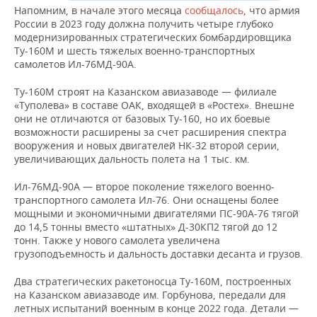
Напомним, в начале этого месяца
сообщалось
, что армия
России в 2023 году должна получить четыре глубоко
модернизированных стратегических бомбардировщика
Ту-160М и шесть тяжелых военно-транспортных
самолетов Ил-76МД-90А.
Ту-160М строят на Казанском авиазаводе — филиале
«Туполева» в составе ОАК, входящей в «Ростех». Внешне
они не отличаются от базовых Ту-160, но их боевые
возможности расширены за счет расширения спектра
вооружения и новых двигателей НК-32 второй серии,
увеличивающих дальность полета на 1 тыс. км.
Ил-76МД-90А — второе поколение тяжелого военно-
транспортного самолета Ил-76. Они оснащены более
мощными и экономичными двигателями ПС-90А-76 тягой
до 14,5 тонны вместо «штатных» Д-30КП2 тягой до 12
тонн. Также у нового самолета увеличена
грузоподъемность и дальность доставки десанта и грузов.
Два стратегических ракетоносца Ту-160М, построенных
на Казанском авиазаводе им. Горбунова, передали для
летных испытаний военным в конце 2022 года. Детали —