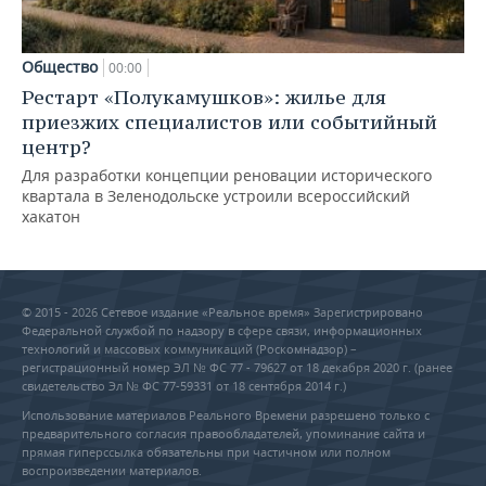
Общество
00:00
Рестарт «Полукамушков»: жилье для
приезжих специалистов или событийный
центр?
Для разработки концепции реновации исторического
квартала в Зеленодольске устроили всероссийский
хакатон
© 2015 - 2026 Сетевое издание «Реальное время» Зарегистрировано
Федеральной службой по надзору в сфере связи, информационных
технологий и массовых коммуникаций (Роскомнадзор) –
регистрационный номер ЭЛ № ФС 77 - 79627 от 18 декабря 2020 г. (ранее
свидетельство Эл № ФС 77-59331 от 18 сентября 2014 г.)
Использование материалов Реального Времени разрешено только с
предварительного согласия правообладателей, упоминание сайта и
прямая гиперссылка обязательны при частичном или полном
воспроизведении материалов.