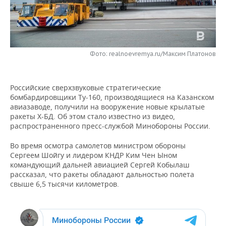
НЕФТЕХИМИЯ
РОЗНИЧНАЯ ТОРГОВЛЯ
НОВОСТИ ТЕХНОЛОГИЙ
МЕРОПРИЯТИЯ
НЕФТЬ
ТРАНСПОРТ
IT
НОВОСТИ МЕРОПРИЯТИЙ
СПОРТ
ОПК
Фото: realnoevremya.ru/Максим Платонов
УСЛУГИ
МЕДИА
ВЫЕЗДНАЯ РЕДАКЦИЯ
НОВОСТИ СПОРТА
ОБЩЕСТВО
ЭНЕРГЕТИКА
Российские сверхзвуковые стратегические
ТЕЛЕКОММУНИКАЦИИ
БИЗНЕС-БРАНЧИ
ФУТБОЛ
НОВОСТИ ОБЩЕСТВА
ФОТОГАЛЕРЕЯ
бомбардировщики Ту-160, производящиеся на Казанском
авиазаводе, получили на вооружение новые крылатые
ONLINE-КОНФЕРЕНЦИИ
ХОККЕЙ
ВЛАСТЬ
СЮЖЕТЫ
ракеты Х-БД. Об этом стало известно из видео,
распространенного пресс-службой Минобороны России.
ОТКРЫТАЯ ЛЕКЦИЯ
БАСКЕТБОЛ
ИНФРАСТРУКТУРА
СПРАВОЧНИК
Во время осмотра самолетов министром обороны
Сергеем Шойгу и лидером КНДР Ким Чен Ыном
ВОЛЕЙБОЛ
ИСТОРИЯ
СПИСОК ПЕРСОН
ПОЛНАЯ ВЕРСИЯ
командующий дальней авиацией Сергей Кобылаш
рассказал, что ракеты обладают дальностью полета
КИБЕРСПОРТ
КУЛЬТУРА
СПИСОК КОМПАНИЙ
свыше 6,5 тысячи километров.
ФИГУРНОЕ КАТАНИЕ
МЕДИЦИНА