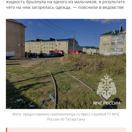
ВОДНЫЕ ВИДЫ СПОРТА
ОБРАЗОВАНИЕ
жидкость брызнула на одного из мальчиков, в результате
чего на нем загорелась одежда, — пояснили в ведомстве.
ХОККЕЙ С МЯЧОМ
ПРОИСШЕСТВИЯ
предоставлено realnoevremya.ru пресс-службой ГУ МЧС
России по Татарстану