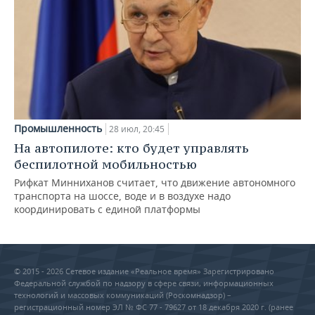
Промышленность
28 июл, 20:45
На автопилоте: кто будет управлять
беспилотной мобильностью
Рифкат Минниханов считает, что движение автономного
транспорта на шоссе, воде и в воздухе надо
координировать с единой платформы
© 2015 - 2026 Сетевое издание «Реальное время» Зарегистрировано
Федеральной службой по надзору в сфере связи, информационных
технологий и массовых коммуникаций (Роскомнадзор) –
регистрационный номер ЭЛ № ФС 77 - 79627 от 18 декабря 2020 г. (ранее