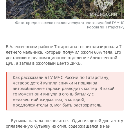
НЕФТЕХИМИЯ
РОЗНИЧНАЯ ТОРГОВЛЯ
НОВОСТИ ТЕХНОЛОГИЙ
МЕРОПРИЯТИЯ
НЕФТЬ
Фото: предоставлено realnoevremya.ru пресс-службой ГУ МЧС
ТРАНСПОРТ
IT
НОВОСТИ МЕРОПРИЯТИЙ
СПОРТ
России по Татарстану
ОПК
УСЛУГИ
МЕДИА
ВЫЕЗДНАЯ РЕДАКЦИЯ
НОВОСТИ СПОРТА
ОБЩЕСТВО
ЭНЕРГЕТИКА
В Алексеевском районе Татарстана госпитализировали 7-
ТЕЛЕКОММУНИКАЦИИ
БИЗНЕС-БРАНЧИ
ФУТБОЛ
НОВОСТИ ОБЩЕСТВА
ФОТОГАЛЕРЕЯ
летнего мальчика, который получил ожоги 60% тела. Его
доставили в реанимационное отделение Алексеевской
ЦРБ, а затем в ожоговый центр ДРКБ.
ONLINE-КОНФЕРЕНЦИИ
ХОККЕЙ
ВЛАСТЬ
СЮЖЕТЫ
ОТКРЫТАЯ ЛЕКЦИЯ
БАСКЕТБОЛ
ИНФРАСТРУКТУРА
Как рассказали в ГУ МЧС России по Татарстану,
СПРАВОЧНИК
четверо детей купили спички и пошли за
автомобильные гаражи разводить костер. В какой-
ВОЛЕЙБОЛ
ИСТОРИЯ
СПИСОК ПЕРСОН
ПОЛНАЯ ВЕРСИЯ
то момент они кинули в огонь бутылку с
неизвестной жидкостью, в которой,
КИБЕРСПОРТ
КУЛЬТУРА
СПИСОК КОМПАНИЙ
предположительно, мог быть растворитель.
ФИГУРНОЕ КАТАНИЕ
МЕДИЦИНА
— Бутылка начала оплавляться. Один из детей достал эту
оплавленную бутылку из огня, содержащаяся в ней