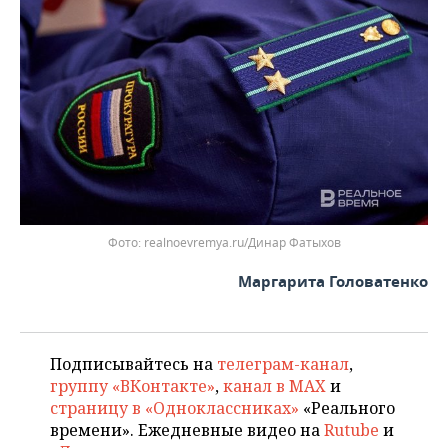
ВОДНЫЕ ВИДЫ СПОРТА
ОБРАЗОВАНИЕ
ХОККЕЙ С МЯЧОМ
ПРОИСШЕСТВИЯ
realnoevremya.ru/Динар Фатыхов
Маргарита Головатенко
Подписывайтесь на
телеграм-канал
,
группу «ВКонтакте»
,
канал в MAX
и
страницу в «Одноклассниках»
«Реального
времени». Ежедневные видео на
Rutube
и