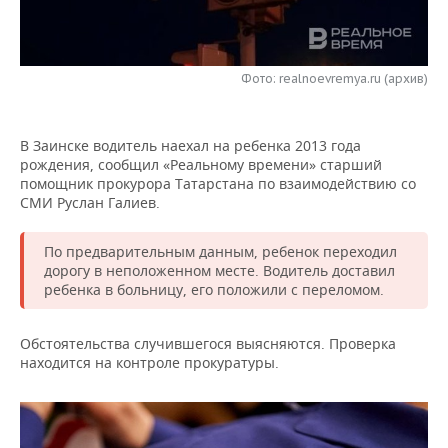
НЕФТЕХИМИЯ
РОЗНИЧНАЯ ТОРГОВЛЯ
НОВОСТИ ТЕХНОЛОГИЙ
МЕРОПРИЯТИЯ
НЕФТЬ
Фото: realnoevremya.ru (архив)
ТРАНСПОРТ
IT
НОВОСТИ МЕРОПРИЯТИЙ
СПОРТ
ОПК
УСЛУГИ
МЕДИА
ВЫЕЗДНАЯ РЕДАКЦИЯ
НОВОСТИ СПОРТА
ОБЩЕСТВО
ЭНЕРГЕТИКА
В Заинске водитель наехал на ребенка 2013 года
рождения, сообщил «Реальному времени» старший
ТЕЛЕКОММУНИКАЦИИ
БИЗНЕС-БРАНЧИ
ФУТБОЛ
НОВОСТИ ОБЩЕСТВА
ФОТОГАЛЕРЕЯ
помощник прокурора Татарстана по взаимодействию со
СМИ Руслан Галиев.
ONLINE-КОНФЕРЕНЦИИ
ХОККЕЙ
ВЛАСТЬ
СЮЖЕТЫ
По предварительным данным, ребенок переходил
ОТКРЫТАЯ ЛЕКЦИЯ
БАСКЕТБОЛ
ИНФРАСТРУКТУРА
СПРАВОЧНИК
дорогу в неположенном месте. Водитель доставил
ребенка в больницу, его положили с переломом.
ВОЛЕЙБОЛ
ИСТОРИЯ
СПИСОК ПЕРСОН
ПОЛНАЯ ВЕРСИЯ
Обстоятельства случившегося выясняются. Проверка
КИБЕРСПОРТ
КУЛЬТУРА
СПИСОК КОМПАНИЙ
находится на контроле прокуратуры.
ФИГУРНОЕ КАТАНИЕ
МЕДИЦИНА