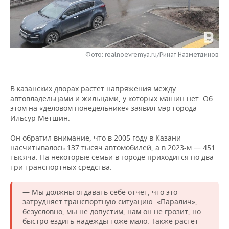
НЕФТЕХИМИЯ
РОЗНИЧНАЯ ТОРГОВЛЯ
НОВОСТИ ТЕХНОЛОГИЙ
МЕРОПРИЯТИЯ
НЕФТЬ
ТРАНСПОРТ
IT
НОВОСТИ МЕРОПРИЯТИЙ
СПОРТ
ОПК
Фото: realnoevremya.ru/Ринат Назметдинов
УСЛУГИ
МЕДИА
ВЫЕЗДНАЯ РЕДАКЦИЯ
НОВОСТИ СПОРТА
ОБЩЕСТВО
ЭНЕРГЕТИКА
В казанских дворах растет напряжения между
ТЕЛЕКОММУНИКАЦИИ
БИЗНЕС-БРАНЧИ
ФУТБОЛ
НОВОСТИ ОБЩЕСТВА
ФОТОГАЛЕРЕЯ
автовладельцами и жильцами, у которых машин нет. Об
этом на «деловом понедельнике» заявил мэр города
ONLINE-КОНФЕРЕНЦИИ
ХОККЕЙ
ВЛАСТЬ
СЮЖЕТЫ
Ильсур Метшин.
ОТКРЫТАЯ ЛЕКЦИЯ
БАСКЕТБОЛ
ИНФРАСТРУКТУРА
СПРАВОЧНИК
Он обратил внимание, что в 2005 году в Казани
насчитывалось 137 тысяч автомобилей, а в 2023-м — 451
тысяча. На некоторые семьи в городе приходится по два-
ВОЛЕЙБОЛ
ИСТОРИЯ
СПИСОК ПЕРСОН
ПОЛНАЯ ВЕРСИЯ
три транспортных средства.
КИБЕРСПОРТ
КУЛЬТУРА
СПИСОК КОМПАНИЙ
— Мы должны отдавать себе отчет, что это
затрудняет транспортную ситуацию. «Паралич»,
ФИГУРНОЕ КАТАНИЕ
МЕДИЦИНА
безусловно, мы не допустим, нам он не грозит, но
быстро ездить надежды тоже мало. Также растет