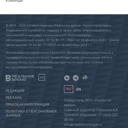
команды
© 2015 - 2026 Сетевое издание «Реальное время» Зарегистрировано
Федеральной службой по надзору в сфере связи, информационных
технологий и массовых коммуникаций (Роскомнадзор) –
регистрационный номер ЭЛ № ФС 77 - 79627 от 18 декабря 2020 г. (ранее
свидетельство Эл № ФС 77-59331 от 18 сентября 2014 г.)
Использование материалов Реального Времени разрешено только с
предварительного согласия правообладателей, упоминание сайта и
прямая гиперссылка обязательны при частичном или полном
воспроизведении материалов.
18+
RU
EN
РЕДАКЦИЯ
РЕКЛАМА
Учредитель ООО «Реальное
ПРАВОВАЯ ИНФОРМАЦИЯ
время»
Главный редактор Саушина А.А.
ПОЛИТИКА О ПЕРСОНАЛЬНЫХ
Телефон редакции: +7 (843) 222-
ДАННЫХ
90-80
info@realnoevremya.ru