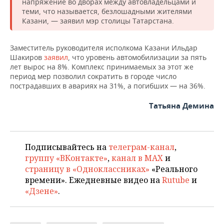
ВОДНЫЕ ВИДЫ СПОРТА
ОБРАЗОВАНИЕ
напряжение во дворах между автовладельцами и
теми, что называется, безлошадными жителями
Казани, — заявил мэр столицы Татарстана.
ХОККЕЙ С МЯЧОМ
ПРОИСШЕСТВИЯ
Заместитель руководителя исполкома Казани Ильдар
Шакиров
заявил
, что уровень автомобилизации за пять
лет вырос на 8%. Комплекс принимаемых за этот же
период мер позволил сократить в городе число
пострадавших в авариях на 31%, а погибших — на 36%.
Татьяна Демина
Подписывайтесь на
телеграм-канал
,
группу «ВКонтакте»
,
канал в MAX
и
страницу в «Одноклассниках»
«Реального
времени». Ежедневные видео на
Rutube
и
«Дзене»
.