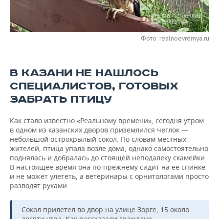
НЕФТЕХИМИЯ
РОЗНИЧНАЯ ТОРГОВЛЯ
НОВОСТИ ТЕХНОЛОГИЙ
МЕРОПРИЯТИЯ
НЕФТЬ
Фото: realnoevremya.ru
ТРАНСПОРТ
IT
НОВОСТИ МЕРОПРИЯТИЙ
СПОРТ
ОПК
УСЛУГИ
МЕДИА
ВЫЕЗДНАЯ РЕДАКЦИЯ
НОВОСТИ СПОРТА
ОБЩЕСТВО
ЭНЕРГЕТИКА
В КАЗАНИ НЕ НАШЛОСЬ
СПЕЦИАЛИСТОВ, ГОТОВЫХ
ТЕЛЕКОММУНИКАЦИИ
БИЗНЕС-БРАНЧИ
ФУТБОЛ
НОВОСТИ ОБЩЕСТВА
ФОТОГАЛЕРЕЯ
ЗАБРАТЬ ПТИЦУ
ONLINE-КОНФЕРЕНЦИИ
ХОККЕЙ
ВЛАСТЬ
СЮЖЕТЫ
Как стало известно «Реальному времени», сегодня утром
в одном из казанских дворов приземлился чеглок —
ОТКРЫТАЯ ЛЕКЦИЯ
БАСКЕТБОЛ
ИНФРАСТРУКТУРА
СПРАВОЧНИК
небольшой острокрылый сокол. По словам местных
жителей, птица упала возле дома, однако самостоятельно
ВОЛЕЙБОЛ
ИСТОРИЯ
СПИСОК ПЕРСОН
ПОЛНАЯ ВЕРСИЯ
поднялась и добралась до стоящей неподалеку скамейки.
В настоящее время она по-прежнему сидит на ее спинке
КИБЕРСПОРТ
КУЛЬТУРА
СПИСОК КОМПАНИЙ
и не может улететь, а ветеринары с орнитологами просто
разводят руками.
ФИГУРНОЕ КАТАНИЕ
МЕДИЦИНА
Сокол прилетел во двор на улице Зорге, 15 около
десяти утра. Как рассказали граждане,