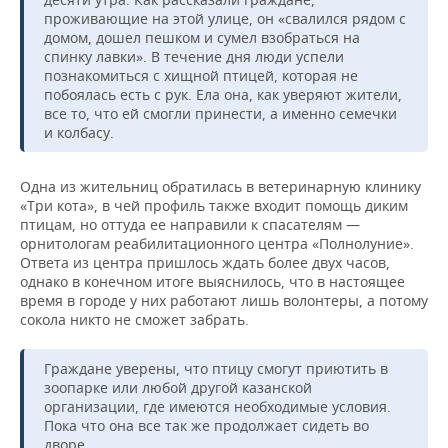
ВОДНЫЕ ВИДЫ СПОРТА
ОБРАЗОВАНИЕ
проживающие на этой улице, он «свалился рядом с
домом, дошел пешком и сумел взобраться на
ХОККЕЙ С МЯЧОМ
ПРОИСШЕСТВИЯ
спинку лавки». В течение дня люди успели
познакомиться с хищной птицей, которая не
побоялась есть с рук. Ела она, как уверяют жители,
все то, что ей смогли принести, а именно семечки
и колбасу.
Одна из жительниц обратилась в ветеринарную клинику
«Три кота», в чей профиль также входит помощь диким
птицам, но оттуда ее направили к спасателям —
орнитологам реабилитационного центра «Полнолуние».
Ответа из центра пришлось ждать более двух часов,
однако в конечном итоге выяснилось, что в настоящее
время в городе у них работают лишь волонтеры, а потому
сокола никто не сможет забрать.
Граждане уверены, что птицу смогут приютить в
зоопарке или любой другой казанской
организации, где имеются необходимые условия.
Пока что она все так же продолжает сидеть во
дворе.