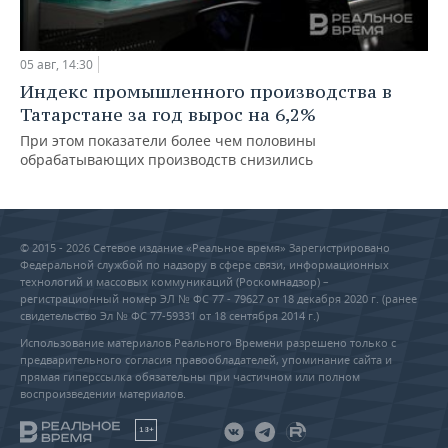
05 авг, 14:30
Индекс промышленного производства в
Татарстане за год вырос на 6,2%
При этом показатели более чем половины
обрабатывающих производств снизились
© 2015 - 2026 Сетевое издание «Реальное время» Зарегистрировано
Федеральной службой по надзору в сфере связи, информационных
технологий и массовых коммуникаций (Роскомнадзор) –
регистрационный номер ЭЛ № ФС 77 - 79627 от 18 декабря 2020 г. (ранее
свидетельство Эл № ФС 77-59331 от 18 сентября 2014 г.)
Использование материалов Реального Времени разрешено только с
предварительного согласия правообладателей, упоминание сайта и
прямая гиперссылка обязательны при частичном или полном
воспроизведении материалов.
18+