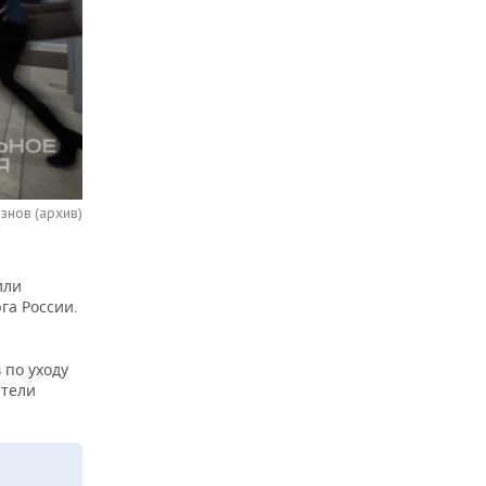
знов (архив)
или
га России.
 по уходу
ители