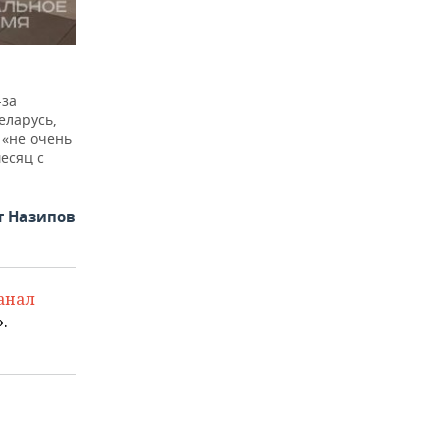
-за
еларусь,
 «не очень
есяц с
т Назипов
анал
.