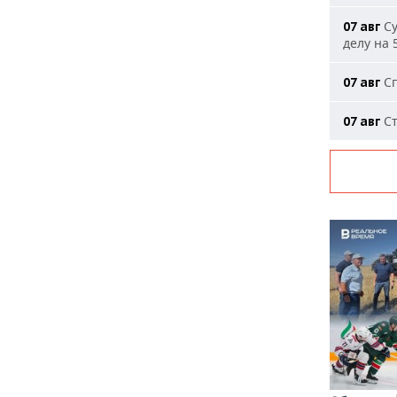
Су
07 авг
делу на 
Сп
07 авг
Ст
07 авг