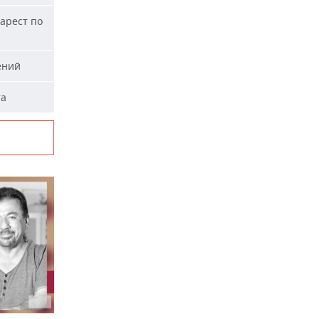
арест по
ений
та