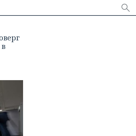
оверг
 в