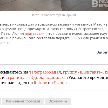
realnoevremya.ru (архив)
вилась информация о возможном закрытии магазинов Maag из
 выручки. Вице-президент «Союза торговых центров: Россия, Б
» Павел Люлин
подтвердил
, что продажи в новом магазине идут
раньше прибыль Zara составляла порядка 30—50 млн рублей в м
азина.
Айра
исывайтесь на
телеграм-канал
,
группу «ВКонтакте»
,
к
X
и
страницу в «Одноклассниках»
«Реального времени»
невные видео на
Rutube
и
«Дзене»
.
Розничная торговля
Экономика