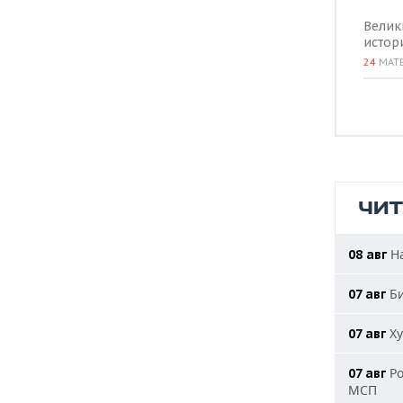
Велик
истор
24
МАТ
ЧИ
На
08 авг
Би
07 авг
Ху
07 авг
Ро
07 авг
МСП