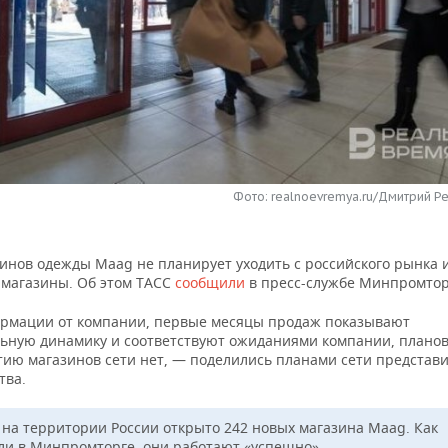
Фото: realnoevremya.ru/Дмитрий Ре
зинов одежды Maag не планирует уходить с российского рынка 
 магазины. Об этом ТАСС
сообщили
в пресс-службе Минпромтор
рмации от компании, первые месяцы продаж показывают
ьную динамику и соответствуют ожиданиями компании, планов
тию магазинов сети нет, — поделились планами сети представ
тва.
 на территории России открыто 242 новых магазина Maag. Как
ли в Минпромторге, они работают «успешно».