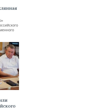
клянная
о»
оссийского
еменного
или
ийского