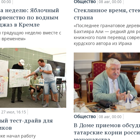
Общество
00:00
08 авг, 00:00
а неделю: Яблочный
Стеклянное время, сте
ервенство по водным
страна
джаз в Кремле
«Последнее гранатовое дерев
Бахтияра Али — редкий для р
 грядущую неделю вместе с
книжного поля перевод совр
 временем»
курдского автора из Ирака
27 июл, 16:15
Общество
08 авг, 00:00
ый тест-драйв для
В Доме приемов обсуд
иков
татарские корни росс
ке начал работу
меценатства