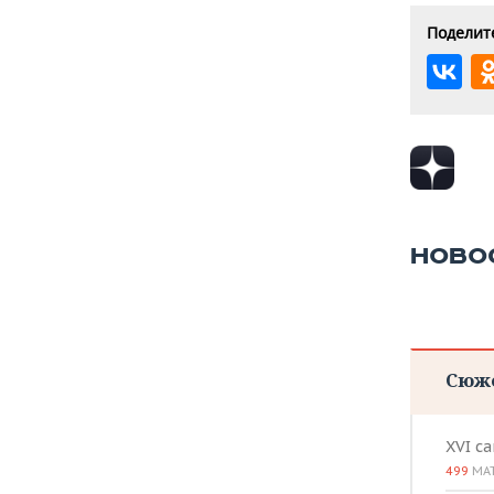
Поделите
НОВО
Сюж
XVI с
499
МА