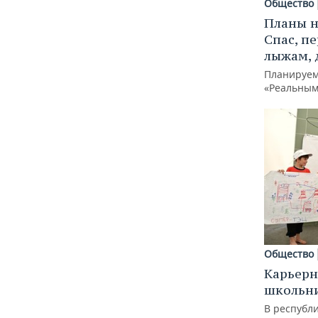
Общество
Планы н
Спас, п
лыжам, 
Планируем
«Реальным
Общество
Карьерн
школьн
В республи