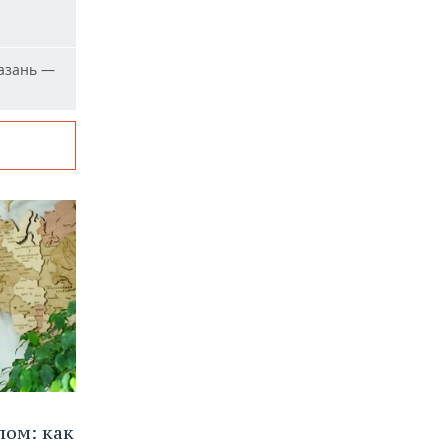
азань —
лом: как