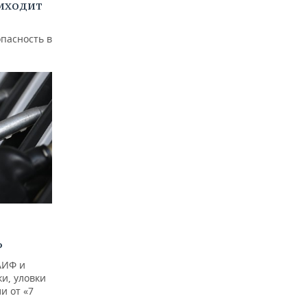
иходит
пасность в
?
АИФ и
и, уловки
и от «7