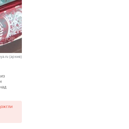
ya.ru (архив)
 из
и
над
дожгли