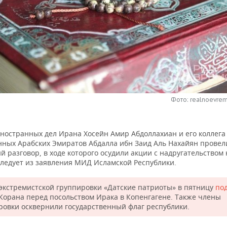
Фото: realnoevrem
ностранных дел Ирана Хосейн Амир Абдоллахиан и его коллега
ных Арабских Эмиратов Абдалла ибн Заид Аль Нахайян провел
 разговор, в ходе которого осудили акции с надругательством 
следует из заявления МИД Исламской Республики.
экстремистской группировки «Датские патриоты» в пятницу
по
Корана перед посольством Ирака в Копенгагене. Также члены
ровки осквернили государственный флаг республики.