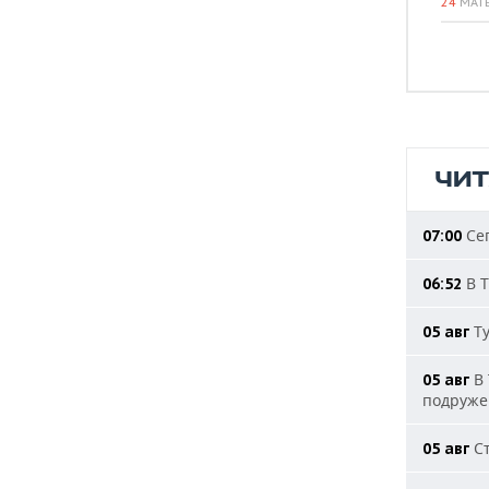
24
МАТ
ЧИ
Сег
07:00
В Т
06:52
Ту
05 авг
В 
05 авг
подруже
Ст
05 авг