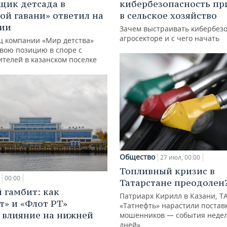
щик детсада в
кибербезопасность пр
ой гавани» ответил на
в сельское хозяйство
зии
Зачем выстраивать кибербезо
агросекторе и с чего начать
ц компании «Мир детства»
свою позицию в споре с
ителей в казанском поселке
Общество
27 июл, 00:00
Топливный кризис в
00:00
Татарстане преодолен
 гамбит: как
Патриарх Кирилл в Казани, Т
т» и «Флот РТ»
«Татнефть» нарастили поставк
 влияние на нижней
мошенников — события недел
дней»