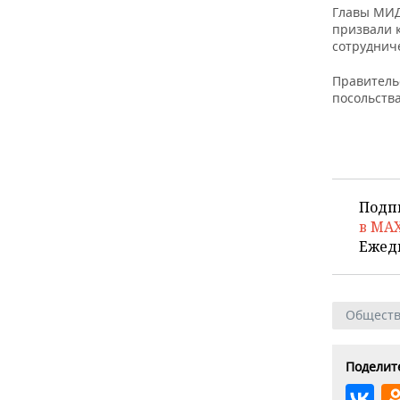
ВОДНЫЕ ВИДЫ СПОРТА
ОБРАЗОВАНИЕ
Главы МИД
призвали 
ХОККЕЙ С МЯЧОМ
ПРОИСШЕСТВИЯ
сотруднич
Правитель
посольства
Подп
в MA
Ежед
Общест
Поделите