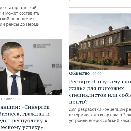
ию татарстанской
ии может составить
ский перевозчик,
ий рейсы до Перми
Общество
00:00
Рестарт «Полукамушко
жилье для приезжих
специалистов или со
03 авг, 00:00
центр?
ганшин: «Синергия
Для разработки концепции р
бизнеса, граждан и
исторического квартала в Зе
едет республику к
устроили всероссийский хака
ческому успеху»