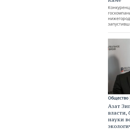
Конкуренц
госкомпан
нижегород
запустивш
Общество
Азат Зи
власти, 
науки в
экологи