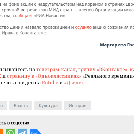
 на фоне акций с надругательством над Кораном в странах Ев
к срочной встрече глав МИД стран — членов Организации исла
ества,
сообщает
«РИА Новости».
ство Дании назвало провокацией и
осудило
акцию сожжения Ко
 Ирака в Копенгагене.
Маргарита Го
исывайтесь на
телеграм-канал
,
группу «ВКонтакте»
,
к
X
и
страницу в «Одноклассниках»
«Реального времени»
невные видео на
Rutube
и
«Дзене»
.
во
Власть
Культура
История
сь в соцсетях