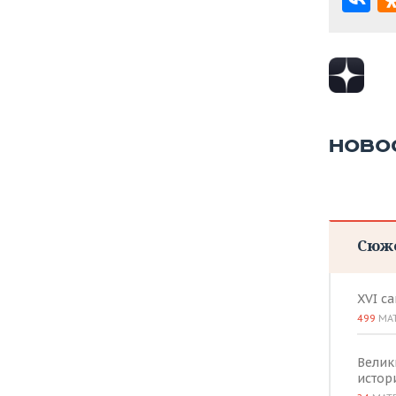
НОВО
Сюж
XVI с
499
МА
Велик
истор