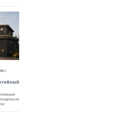
в»:
бытийный
еновации
ленодольске
тон