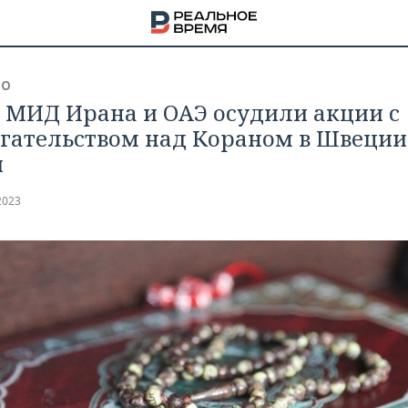
ВО
 МИД Ирана и ОАЭ осудили акции с
гательством над Кораном в Швеции
и
2023
НА