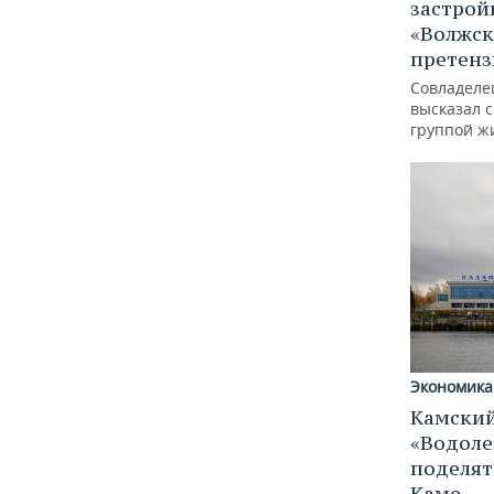
застрой
«Волжск
претен
Совладеле
высказал 
группой ж
Экономика
Камский
«Водоле
поделят
Каме