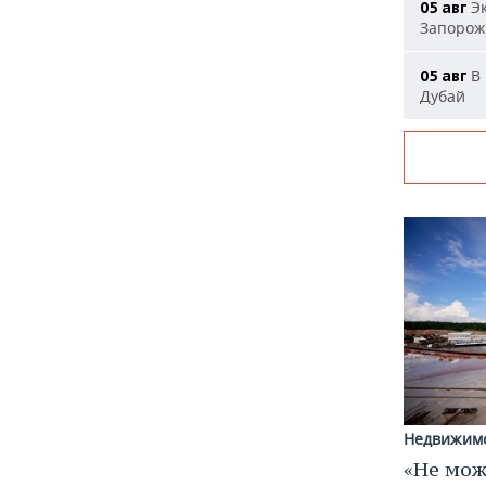
Эк
05 авг
Запорож
В 
05 авг
Дубай
Недвижим
«Не мож